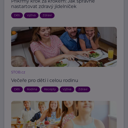
Příkrmy krok za krokem: Jak správně
nastartovat zdravý jídelníček
Děti
Výživa
Zdraví
STOB.cz
Večeře pro děti i celou rodinu
Děti
Rodina
Recepty
Výživa
Zdraví