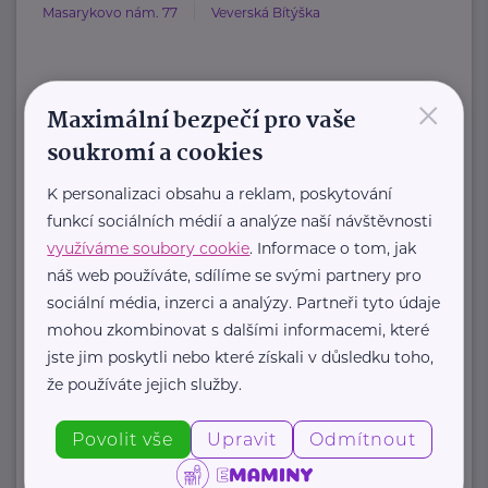
Masarykovo nám. 77
Veverská Bítýška
×
HARTMANN je odborník na
Maximální bezpečí pro vaše
zdravotnické pomůcky a hygienická
soukromí a cookies
řešení s dlouholetou tradicí.
K personalizaci obsahu a reklam, poskytování
Zaměřuje ...
funkcí sociálních médií a analýze naší návštěvnosti
využíváme soubory cookie
. Informace o tom, jak
https://hartmanndirect.com/cs-cz
náš web používáte, sdílíme se svými partnery pro
+420 800 100 150
sociální média, inzerci a analýzy. Partneři tyto údaje
info@hartmanndirect.cz
mohou zkombinovat s dalšími informacemi, které
jste jim poskytli nebo které získali v důsledku toho,
že používáte jejich služby.
Zobrazit přehled společností
Povolit vše
Upravit
Odmítnout