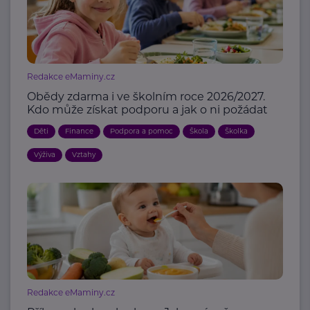
Redakce eMaminy.cz
Obědy zdarma i ve školním roce 2026/2027.
Kdo může získat podporu a jak o ni požádat
Děti
Finance
Podpora a pomoc
Škola
Školka
Výživa
Vztahy
Redakce eMaminy.cz