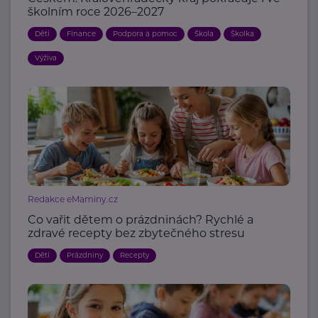
školním roce 2026–2027
Děti
Finance
Podpora a pomoc
Škola
Školka
Výživa
Redakce eMaminy.cz
Co vařit dětem o prázdninách? Rychlé a
zdravé recepty bez zbytečného stresu
Děti
Prázdniny
Recepty