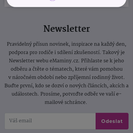
Newsletter
Pravidelný přísun novinek, inspirace na každý den,
podpora pro rodiče i sdílení zkušeností. Takový je
Newsletter webu eMaminy.cz. Přihlaste se k jeho
odběru a čtěte o tématech, které vám pomohou
v náročném období nebo zpříjemní rodinný život.
Buďte první, kdo se dozví o nových článcích, akcích a
událostech. Prosíme, potvrďte odběr ve vaší e-
mailové schránce.
Odeslat