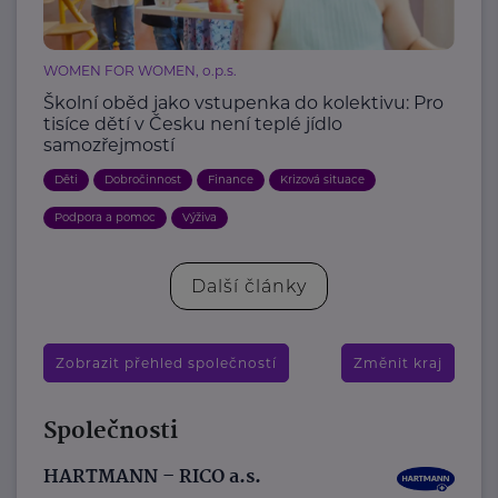
WOMEN FOR WOMEN, o.p.s.
Školní oběd jako vstupenka do kolektivu: Pro
tisíce dětí v Česku není teplé jídlo
samozřejmostí
Děti
Dobročinnost
Finance
Krizová situace
Podpora a pomoc
Výživa
Další články
Zobrazit přehled společností
Změnit kraj
Společnosti
HARTMANN – RICO a.s.