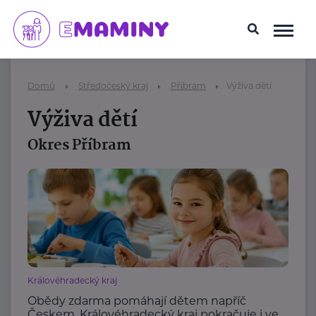
Domů
Středočeský kraj
Příbram
Výživa dětí
Výživa dětí
Okres Příbram
Královéhradecký kraj
Obědy zdarma pomáhají dětem napříč
Českem. Královéhradecký kraj pokračuje i ve