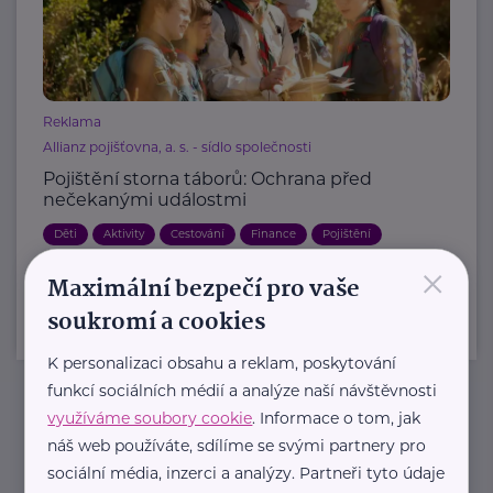
Reklama
Allianz pojišťovna, a. s. - sídlo společnosti
Pojištění storna táborů: Ochrana před
nečekanými událostmi
Děti
Aktivity
Cestování
Finance
Pojištění
×
Maximální bezpečí pro vaše
soukromí a cookies
K personalizaci obsahu a reklam, poskytování
funkcí sociálních médií a analýze naší návštěvnosti
využíváme soubory cookie
. Informace o tom, jak
Newsletter
náš web používáte, sdílíme se svými partnery pro
sociální média, inzerci a analýzy. Partneři tyto údaje