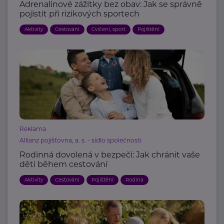
Adrenalinové zážitky bez obav: Jak se správně
pojistit při rizikových sportech
Aktivity
Cestování
Cvičení, sport
Pojištění
Reklama
Allianz pojišťovna, a. s. - sídlo společnosti
Rodinná dovolená v bezpečí: Jak chránit vaše
děti během cestování
Aktivity
Cestování
Pojištění
Rodina