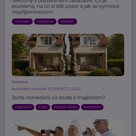
Tekutiny v odbaveném zavazadle: Co je
povoleno, na co si dát pozor a jak se vyhnout
nepříjemnostem
Cestování
Legislativa
Pojištění
Reklama
Advokátní kancelář ELEMENTZ LEGAL
Jsme rozvedeni, co bude s majetkem?
Legislativa
Právo
Rozvod, svatba
Manželství