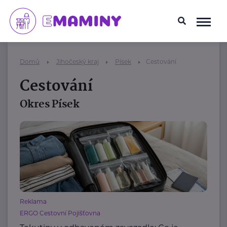
Domů
Jihočeský kraj
Písek
Cestování
Cestování
Okres Písek
Reklama
ERGO Cestovní Pojišťovna