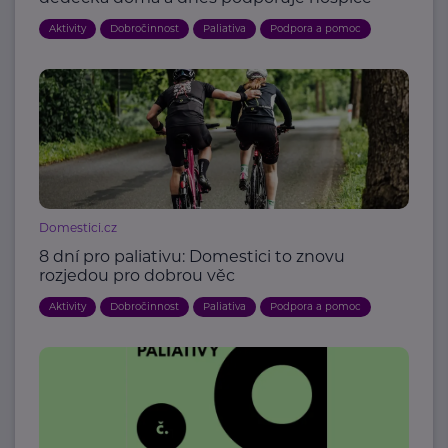
Aktivity
Dobročinnost
Paliativa
Podpora a pomoc
Domestici.cz
8 dní pro paliativu: Domestici to znovu
rozjedou pro dobrou věc
Aktivity
Dobročinnost
Paliativa
Podpora a pomoc