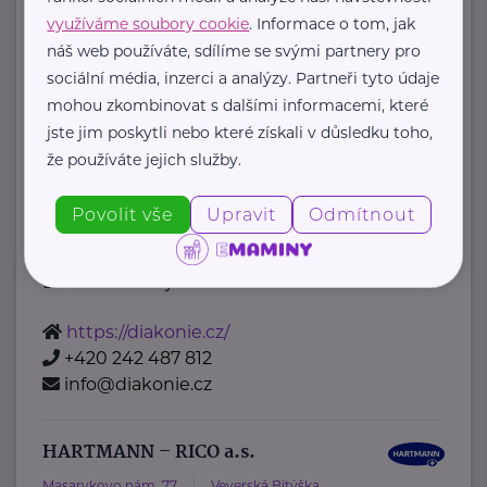
Belgická 22
Praha 2
využíváme soubory cookie
. Informace o tom, jak
Komu pomáháme
náš web používáte, sdílíme se svými partnery pro
Děti, mládež, rodiny
sociální média, inzerci a analýzy. Partneři tyto údaje
Lidé se znevýhodněním
mohou zkombinovat s dalšími informacemi, které
Senioři
jste jim poskytli nebo které získali v důsledku toho,
že používáte jejich služby.
Nevyléčitelně nemocní a umírající
Lidé v nouzi
Povolit vše
Upravit
Odmítnout
Jiná pomoc
Naše služby
Diakonie ČCE je ...
https://diakonie.cz/
+420 242 487 812
info@diakonie.cz
HARTMANN – RICO a.s.
Masarykovo nám. 77
Veverská Bítýška