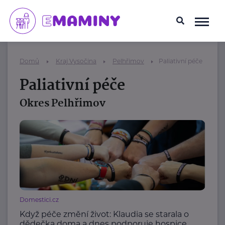
Domů
Kraj Vysočina
Pelhřimov
Paliativní péče
Paliativní péče
Okres Pelhřimov
Domestici.cz
Když péče změní život: Klaudia se starala o
dědečka doma a dnes podporuje hospice