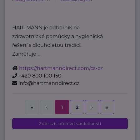
HARTMANN je odborník na
zdravotnické pomůcky a hygienická
řešení s dlouholetou tradicí.
Zaměřuje ...
https://hartmanndirect.com/cs-cz
+420 800 100 150
info@hartmanndirect.cz
2
›
»
«
‹
1
Zobrazit přehled společností