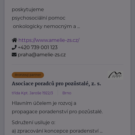
poskytujeme
psychosociální pomoc
onkologicky nemocným a ...
https://www.amelie-zs.cz/
+420 739 001 123
praha@amelie-zs.cz
Bronzový partner
Asociace poradců pro pozůstalé, z. s.
třída Kpt. Jaroše 1922/3
Brno
Hlavním účelem je rozvoj a
propagace poradenství pro pozůstalé.
Sdružení usiluje o:
a) zpracování koncepce poradenství ...