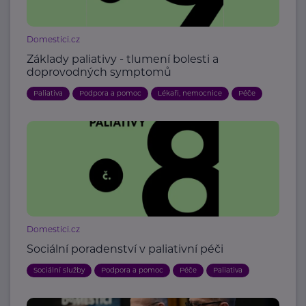
Domestici.cz
Základy paliativy - tlumení bolesti a
doprovodných symptomů
Paliativa
Podpora a pomoc
Lékaři, nemocnice
Péče
Domestici.cz
Sociální poradenství v paliativní péči
Sociální služby
Podpora a pomoc
Péče
Paliativa