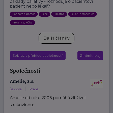
Základy paliativy - rozhoduje o pacientovi
pacient nebo lékař?
Podpora a pomoc
Péče
Paliativa
Lékaři, nemocnice
Prevence, léčba
Další články
Zobrazit přehled společností
Změnit kraj
Společnosti
Amelie, z.s.
Šaldova
Praha
Amelie od roku 2006 pomáhá žít život
s rakovinou: