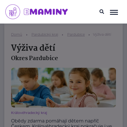
Domů
Pardubický kraj
Pardubice
Výživa dětí
Výživa dětí
Okres Pardubice
Královéhradecký kraj
Obědy zdarma pomáhají dětem napříč
Českem. Královéhradecký kraj pokračuje i ve