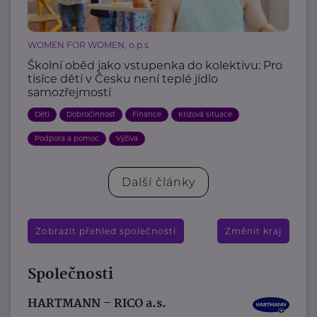
WOMEN FOR WOMEN, o.p.s.
Školní oběd jako vstupenka do kolektivu: Pro
tisíce dětí v Česku není teplé jídlo
samozřejmostí
Děti
Dobročinnost
Finance
Krizová situace
Podpora a pomoc
Výživa
Další články
Zobrazit přehled společností
Změnit kraj
Společnosti
HARTMANN – RICO a.s.