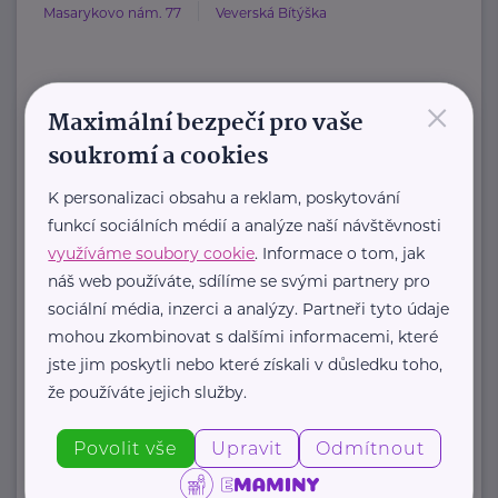
Masarykovo nám. 77
Veverská Bítýška
×
HARTMANN je odborník na
Maximální bezpečí pro vaše
zdravotnické pomůcky a hygienická
soukromí a cookies
řešení s dlouholetou tradicí.
K personalizaci obsahu a reklam, poskytování
Zaměřuje ...
funkcí sociálních médií a analýze naší návštěvnosti
využíváme soubory cookie
. Informace o tom, jak
https://hartmanndirect.com/cs-cz
náš web používáte, sdílíme se svými partnery pro
+420 800 100 150
sociální média, inzerci a analýzy. Partneři tyto údaje
info@hartmanndirect.cz
mohou zkombinovat s dalšími informacemi, které
jste jim poskytli nebo které získali v důsledku toho,
že používáte jejich služby.
Zobrazit přehled společností
Povolit vše
Upravit
Odmítnout