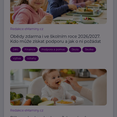
Redakce eMaminy.cz
Obědy zdarma i ve školním roce 2026/2027.
Kdo může získat podporu a jak o ni požádat
Děti
Finance
Podpora a pomoc
Škola
Školka
Výživa
Vztahy
Redakce eMaminy.cz