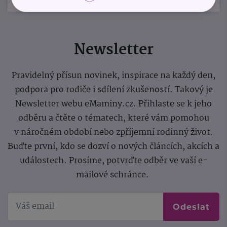
Newsletter
Pravidelný přísun novinek, inspirace na každý den,
podpora pro rodiče i sdílení zkušeností. Takový je
Newsletter webu eMaminy.cz. Přihlaste se k jeho
odběru a čtěte o tématech, které vám pomohou
v náročném období nebo zpříjemní rodinný život.
Buďte první, kdo se dozví o nových článcích, akcích a
událostech. Prosíme, potvrďte odběr ve vaší e-
mailové schránce.
Odeslat