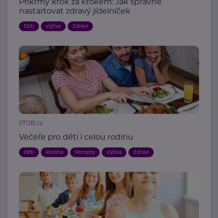
Příkrmy krok za krokem: Jak správně
nastartovat zdravý jídelníček
Děti
Výživa
Zdraví
STOB.cz
Večeře pro děti i celou rodinu
Děti
Rodina
Recepty
Výživa
Zdraví