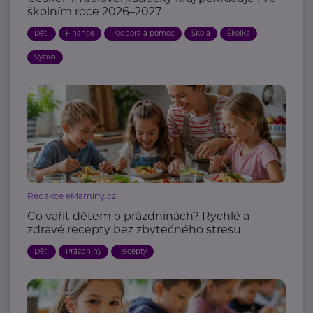
školním roce 2026–2027
Děti
Finance
Podpora a pomoc
Škola
Školka
Výživa
Redakce eMaminy.cz
Co vařit dětem o prázdninách? Rychlé a
zdravé recepty bez zbytečného stresu
Děti
Prázdniny
Recepty