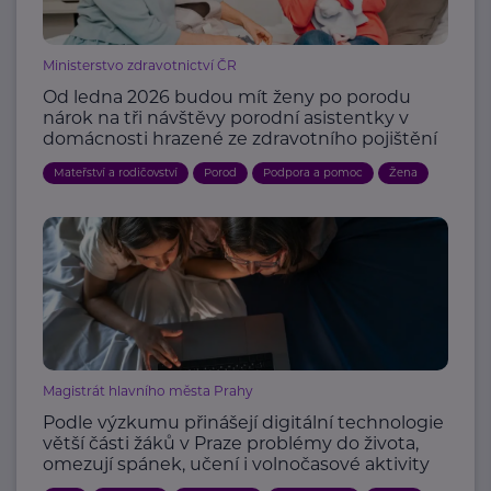
Ministerstvo zdravotnictví ČR
Od ledna 2026 budou mít ženy po porodu
nárok na tři návštěvy porodní asistentky v
domácnosti hrazené ze zdravotního pojištění
Mateřství a rodičovství
Porod
Podpora a pomoc
Žena
Magistrát hlavního města Prahy
Podle výzkumu přinášejí digitální technologie
větší části žáků v Praze problémy do života,
omezují spánek, učení i volnočasové aktivity