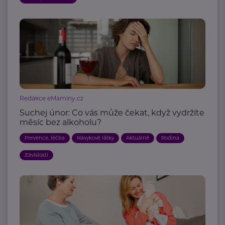
Redakce eMaminy.cz
Suchej únor: Co vás může čekat, když vydržíte
měsíc bez alkoholu?
Prevence, léčba
Návykové látky
Aktuálně
Rodina
Závislosti