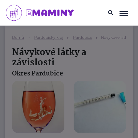
Domů
Pardubický kraj
Pardubice
Návykové látky a záv
Návykové látky a
závislosti
Okres Pardubice