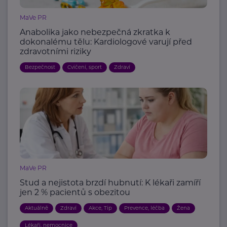
MaVe PR
Anabolika jako nebezpečná zkratka k
dokonalému tělu: Kardiologové varují před
zdravotními riziky
Bezpečnost
Cvičení, sport
Zdraví
MaVe PR
Stud a nejistota brzdí hubnutí: K lékaři zamíří
jen 2 % pacientů s obezitou
Aktuálně
Zdraví
Akce, Tip
Prevence, léčba
Žena
Lékaři, nemocnice