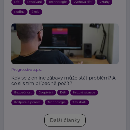
Děti
Dospívání
Technologie
Výchova dětí
Vztahy
Rodina
Škola
Progressive o.p.s.
Kdy se z online zábavy může stát problém? A
co si s tím případně počít?
Bezpečnost
Dospívání
Děti
Krizová situace
Podpora a pomoc
Technologie
Závislosti
Další články