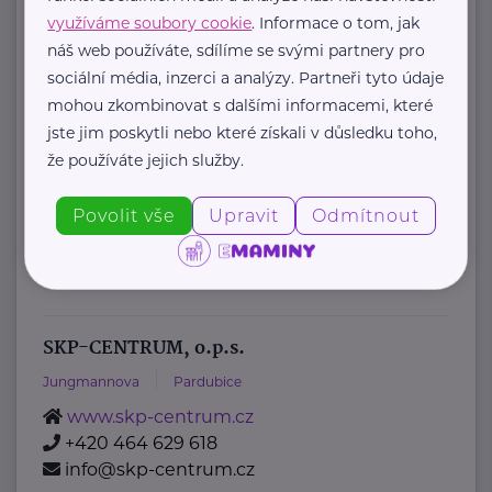
Palackého náměstí 375/4
Praha 2
využíváme soubory cookie
. Informace o tom, jak
https://www.mzcr.cz/
náš web používáte, sdílíme se svými partnery pro
+420 224 971 111
sociální média, inzerci a analýzy. Partneři tyto údaje
mzcr@mzcr.cz
mohou zkombinovat s dalšími informacemi, které
jste jim poskytli nebo které získali v důsledku toho,
Policie ČR
že používáte jejich služby.
Strojnická 27
Praha 7 - Holešovice
Povolit vše
Upravit
Odmítnout
https://www.policie.cz/
+420 974 811 111
pp.tisk@pcr.cz
SKP-CENTRUM, o.p.s.
Jungmannova
Pardubice
www.skp-centrum.cz
+420 464 629 618
info@skp-centrum.cz