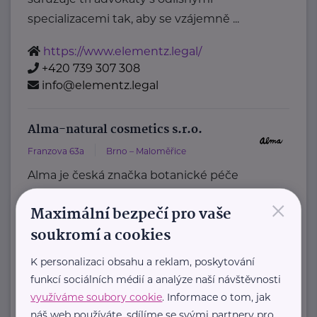
specializacemi tak, aby se vzájemně ...
https://www.elementz.legal/
+420 739 307 308
info@elementz.legal
Alma-natural cosmetics s.r.o.
Franzova 63a
Brno – Maloměřice
Alma je česká značka botanické péče
o pleť, která nabízí prémiovou
×
Maximální bezpečí pro vaše
přírodní kosmetiku založenou na ...
soukromí a cookies
https://alma.cz/
K personalizaci obsahu a reklam, poskytování
+420 777 044 199
funkcí sociálních médií a analýze naší návštěvnosti
info@alma.cz
využíváme soubory cookie
. Informace o tom, jak
náš web používáte, sdílíme se svými partnery pro