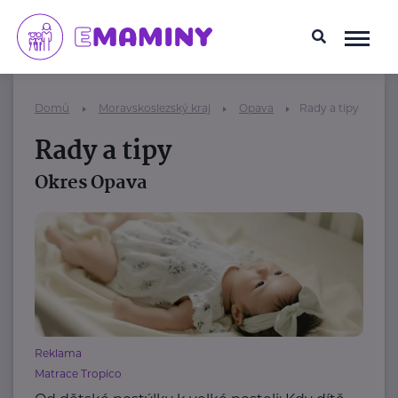
Domů
Moravskoslezský kraj
Opava
Rady a tipy
Rady a tipy
Okres Opava
Reklama
Matrace Tropico