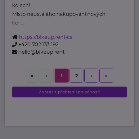
kolech!
Místo neustálého nakupování nových
kol ...
https://bikeup.rent/cs
+420 702 133 192
hello@bikeup.rent
2
›
»
«
‹
1
Zobrazit přehled společností