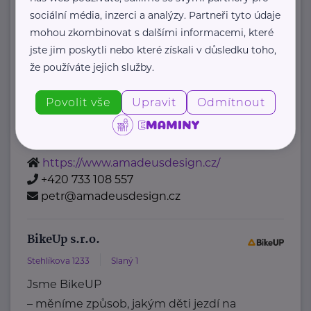
AMADEUS Design s.r.o.
sociální média, inzerci a analýzy. Partneři tyto údaje
Bítovská 7
Praha 4
mohou zkombinovat s dalšími informacemi, které
jste jim poskytli nebo které získali v důsledku toho,
AMADEUS Design s.r.o. je
že používáte jejich služby.
specializované vizuální studio, které
se věnuje komplexnímu grafickému
Povolit vše
Upravit
Odmítnout
designu, fotorealistickým 3D
vizualizacím, ...
https://www.amadeusdesign.cz/
+420 733 108 557
petr@amadeusdesign.cz
BikeUp s.r.o.
Stehlíkova 1233
Slaný 1
Jsme BikeUP
– měníme způsob, jakým děti jezdí na