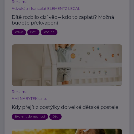
Reklama
Advokátní kancelář ELEMENTZ LEGAL
Dítě rozbilo cizí věc – kdo to zaplatí? Možná
budete překvapeni
Právo
Děti
Rodina
Reklama
AMI NÁBYTEK s.r.o.
Kdy přejít z postýlky do velké dětské postele
Bydlení, domácnost
Děti