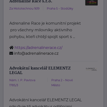
Adrenaline Race s.r.o.
Za Mototechnou 1619
Praha 5 – Stodůlky
Adrenaline Race je komunitní projekt
pro všechny milovníky aktivního
pohybu, kteří chtějí spojit sport s ...
https://adrenalinerace.cz/
info@adrenalinerace.cz
Advokátní kancelář ELEMENTZ
LEGAL
Nám. I. P. Pavlova
Praha 2 – Nové
1785/3
Město
Advokátní kancelář ELEMENTZ LEGAL
sdružuje tři advokáty s odlišnými