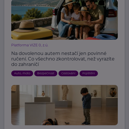
Platforma VIZE 0, z.ú.
Na dovolenou autem nestačí jen povinné
ručení. Co všechno zkontrolovat, než vyrazíte
do zahraničí
Auto, moto
Bezpečnost
Cestování
Pojištění