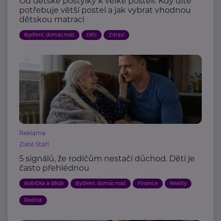
Od dětské postýlky k velké posteli: Kdy dítě
potřebuje větší postel a jak vybrat vhodnou
dětskou matraci
Bydlení, domácnost
Děti
Zdraví
Reklama
Zlaté Stáří
5 signálů, že rodičům nestačí důchod. Děti je
často přehlédnou
Babička a děda
Bydlení, domácnost
Finance
Reality
Rodina