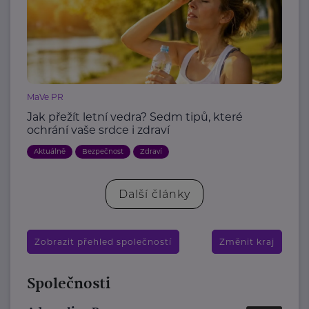
MaVe PR
Jak přežít letní vedra? Sedm tipů, které
ochrání vaše srdce i zdraví
Aktuálně
Bezpečnost
Zdraví
Další články
Zobrazit přehled společností
Změnit kraj
Společnosti