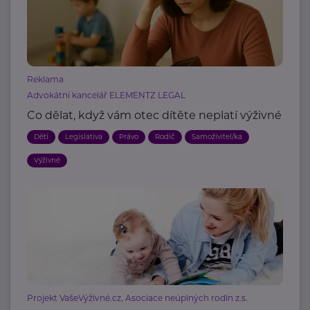
Reklama
Advokátní kancelář ELEMENTZ LEGAL
Co dělat, když vám otec dítěte neplatí výživné
Děti
Legislativa
Právo
Rodič
Samoživitel/ka
Výživné
Projekt VašeVýživné.cz, Asociace neúplných rodin z.s.