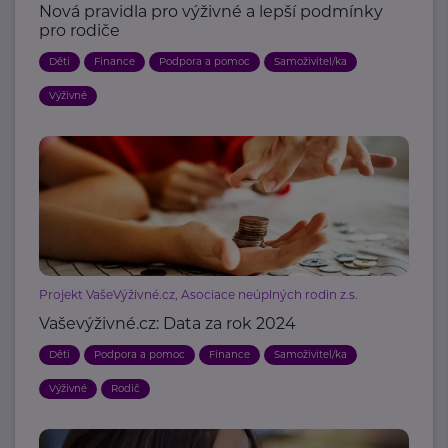
Nová pravidla pro výživné a lepší podmínky
pro rodiče
Děti
Finance
Podpora a pomoc
Samoživitel/ka
Výživné
Projekt VašeVýživné.cz, Asociace neúplných rodin z.s.
Vaševýživné.cz: Data za rok 2024
Děti
Podpora a pomoc
Finance
Samoživitel/ka
Výživné
Rodič