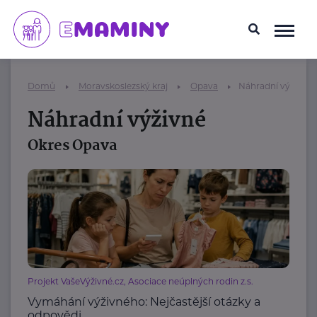
Domů
Moravskoslezský kraj
Opava
Náhradní výživné
Náhradní výživné
Okres Opava
Projekt VašeVýživné.cz, Asociace neúplných rodin z.s.
Vymáhání výživného: Nejčastější otázky a
odpovědi