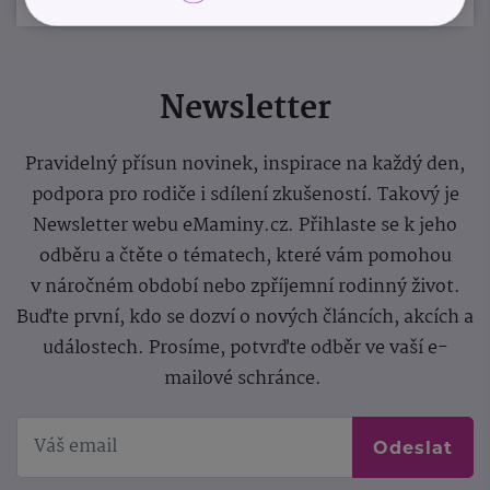
Newsletter
Pravidelný přísun novinek, inspirace na každý den,
podpora pro rodiče i sdílení zkušeností. Takový je
Newsletter webu eMaminy.cz. Přihlaste se k jeho
odběru a čtěte o tématech, které vám pomohou
v náročném období nebo zpříjemní rodinný život.
Buďte první, kdo se dozví o nových článcích, akcích a
událostech. Prosíme, potvrďte odběr ve vaší e-
mailové schránce.
Odeslat