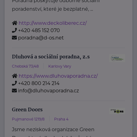
Poradna poskytuje odborné sociální
poradenství, které je bezplatné, ...
http://www.deckoliberec.cz/
+420 485 152 070
poradna@d-os.net
Dluhová a sociální poradna, z.s
Chebská 73/48
Karlovy Vary
https://www.dluhovaporadna.cz/
+420 800 214 214
info@dluhovaporadna.cz
Green Doors
Pujmanové 1219/8
Praha 4
Jsme nezisková organizace Green