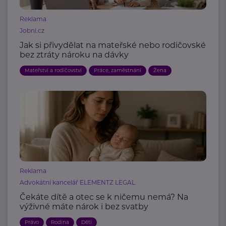
Reklama
Jobni.cz
Jak si přivydělat na mateřské nebo rodičovské
bez ztráty nároku na dávky
Mateřství a rodičovství
Práce, zaměstnání
Žena
Reklama
Advokátní kancelář ELEMENTZ LEGAL
Čekáte dítě a otec se k ničemu nemá? Na
výživné máte nárok i bez svatby
Právo
Rodina
Děti