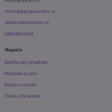
Pro prarodiče s.r.o.
obchod@proprarodice.cz
redakce@emaminy.cz
Zobrazit více
Magazín
Rodičovský příspěvek
Přídavek na dítě
Rodina a vztahy
Škola a vše kolem