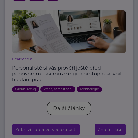
Pearmedia
Personalisté si vás prověří ještě před
pohovorem. Jak může digitální stopa ovlivnit
hledání práce
Osobní rozvoj
Práce, zaměstnání
Technologie
Další články
Zobrazit přehled společností
Změnit kraj