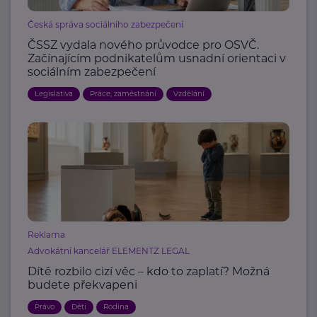
Česká správa sociálního zabezpečení
ČSSZ vydala nového průvodce pro OSVČ.
Začínajícím podnikatelům usnadní orientaci v
sociálním zabezpečení
Legislativa
Práce, zaměstnání
Vzdělání
Reklama
Advokátní kancelář ELEMENTZ LEGAL
Dítě rozbilo cizí věc – kdo to zaplatí? Možná
budete překvapeni
Právo
Děti
Rodina