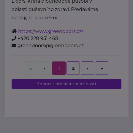
Doors, která dlouhodobě působí v
oblasti duševního zdraví. Předáváme
naději, že s duševní ...
https://www.greendoors.cz/
+420 220 951 468
greendoors@greendoors.cz
2
›
»
«
‹
1
Zobrazit přehled společností