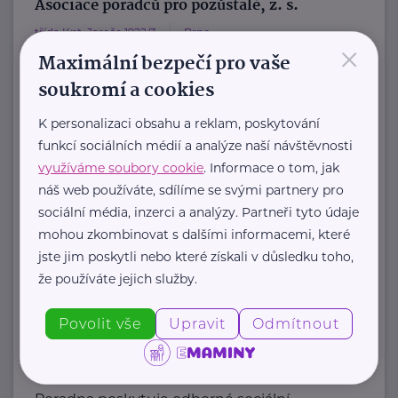
Asociace poradců pro pozůstalé, z. s.
třída Kpt. Jaroše 1922/3
Brno
×
Maximální bezpečí pro vaše
Hlavním účelem je rozvoj a
soukromí a cookies
propagace poradenství pro pozůstalé.
Sdružení usiluje o:
K personalizaci obsahu a reklam, poskytování
a) zpracování koncepce poradenství ...
funkcí sociálních médií a analýze naší návštěvnosti
využíváme soubory cookie
. Informace o tom, jak
https://poradci-pro-pozustale.cz/
náš web používáte, sdílíme se svými partnery pro
info@poradci-pro-pozustale.cz
sociální média, inzerci a analýzy. Partneři tyto údaje
mohou zkombinovat s dalšími informacemi, které
jste jim poskytli nebo které získali v důsledku toho,
Bronzový partner
že používáte jejich služby.
Déčko Liberec z.s.
Švermova 32
Liberec 10
Povolit vše
Upravit
Odmítnout
Občanskou poradnu Déčko
provozujeme už od roku 2000.