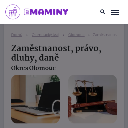
Domů
Olomoucký kraj
Olomouc
Zaměstnanost, právo
Zaměstnanost, právo,
dluhy, daně
Okres Olomouc