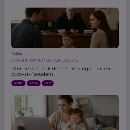
Reklama
Advokátní kancelář ELEMENTZ LEGAL
Otec se nehlásí k dítěti? Jak funguje určení
otcovství soudem
Rodič
Právo
Děti