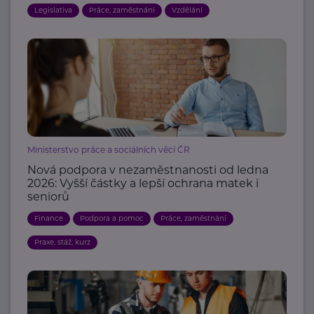
Legislativa
Práce, zaměstnání
Vzdělání
Ministerstvo práce a sociálních věcí ČR
Nová podpora v nezaměstnanosti od ledna
2026: Vyšší částky a lepší ochrana matek i
seniorů
Finance
Podpora a pomoc
Práce, zaměstnání
Praxe, stáž, kurz