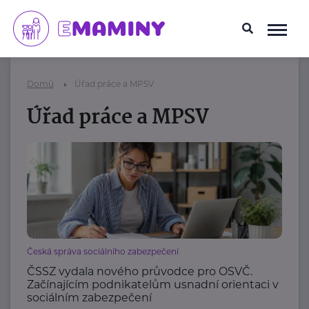
Domů
Úřad práce a MPSV
Úřad práce a MPSV
Česká správa sociálního zabezpečení
ČSSZ vydala nového průvodce pro OSVČ.
Začínajícím podnikatelům usnadní orientaci v
sociálním zabezpečení