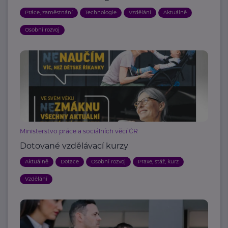
Práce, zaměstnání
Technologie
Vzdělání
Aktuálně
Osobní rozvoj
Ministerstvo práce a sociálních věcí ČR
Dotované vzdělávací kurzy
Aktuálně
Dotace
Osobní rozvoj
Praxe, stáž, kurz
Vzdělání