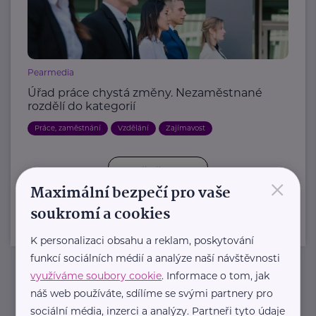
Pearmedia
Úřad práce chystá změny. Nezaměstnané
rozdělí do kategorií
Práce, zaměstnání
Vzdělání
Zajímavost
Další články
×
Maximální bezpečí pro vaše
soukromí a cookies
K personalizaci obsahu a reklam, poskytování
funkcí sociálních médií a analýze naší návštěvnosti
využíváme soubory cookie
. Informace o tom, jak
Newsletter
náš web používáte, sdílíme se svými partnery pro
sociální média, inzerci a analýzy. Partneři tyto údaje