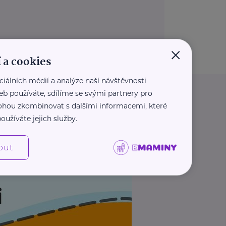
×
 a cookies
ciálních médií a analýze naší návštěvnosti
eb používáte, sdílíme se svými partnery pro
 mohou zkombinovat s dalšími informacemi, které
oužíváte jejich služby.
out