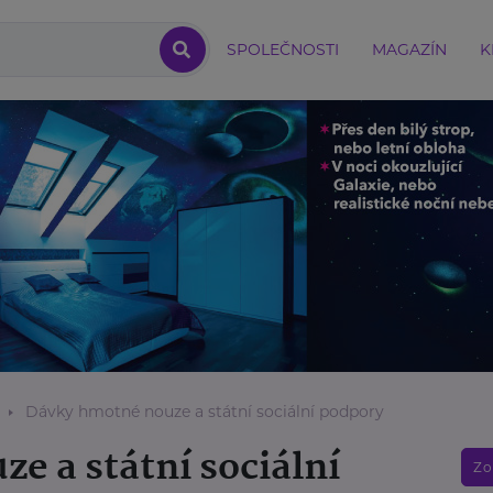
SPOLEČNOSTI
MAGAZÍN
K
Dávky hmotné nouze a státní sociální podpory
e a státní sociální
Zo