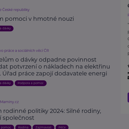
e České republiky
m pomoci v hmotné nouzi
 a dávky
vo práce a sociálních věcí ČR
elům o dávky odpadne povinnost
dat potvrzení o nákladech na elektřinu
. Úřad práce zapojí dodavatele energi
 a dávky
Podpora a pomoc
eMaminy.cz
rodinné politiky 2024: Silné rodiny,
ší společnost
a pomoc
Rodina
Zajímavost
Péče