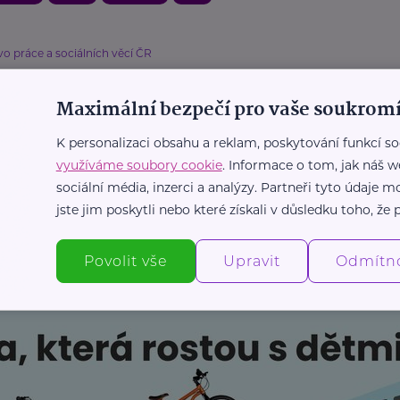
vo práce a sociálních věcí ČR
dinná politika MPSV: Navýšení
čáku“, podpora dětských skupin i nová
Maximální bezpečí pro vaše soukromí
ativa
K personalizaci obsahu a reklam, poskytování funkcí so
a rodičovství
Péče
Rodina
Příspěvky a dávky
využíváme soubory cookie
. Informace o tom, jak náš w
sociální média, inzerci a analýzy. Partneři tyto údaje
jste jim poskytli nebo které získali v důsledku toho, že p
Další články
Povolit vše
Upravit
Odmítn