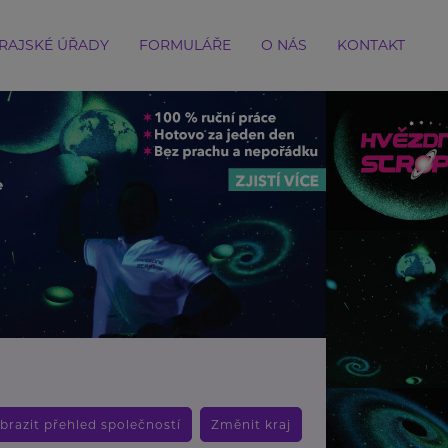
RAJSKÉ ÚŘADY
FORMULÁŘE
O NÁS
KONTAKT
brazit přehled společností
Změnit kraj