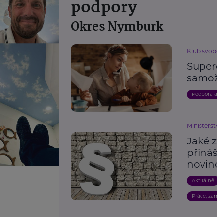
podpory
Okres Nymburk
Klub svob
Super
samož
Podpora 
Ministerst
Jaké 
přináš
novin
Aktuálně
Práce, za