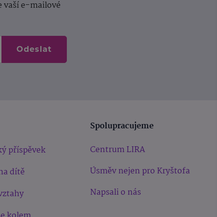
e vaší e-mailové
Odeslat
Spolupracujeme
Centrum LIRA
ý příspěvek
Úsměv nejen pro Kryštofa
na dítě
Napsali o nás
vztahy
še kolem