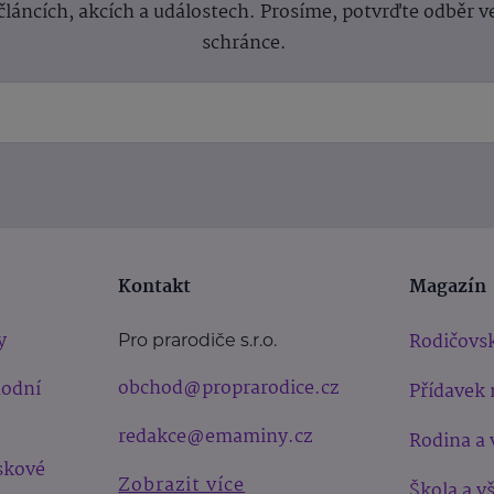
článcích, akcích a událostech. Prosíme, potvrďte odběr v
schránce.
Kontakt
Magazín
y
Rodičovsk
Pro prarodiče s.r.o.
obchod@proprarodice.cz
hodní
Přídavek 
redakce@emaminy.cz
Rodina a 
skové
Zobrazit více
Škola a v