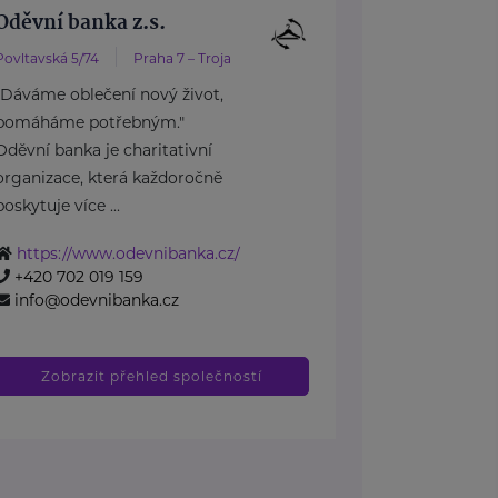
Oděvní banka z.s.
Povltavská 5/74
Praha 7 – Troja
"Dáváme oblečení nový život,
pomáháme potřebným."
Oděvní banka je charitativní
organizace, která každoročně
poskytuje více ...
https://www.odevnibanka.cz/
+420 702 019 159
info@odevnibanka.cz
Zobrazit přehled společností