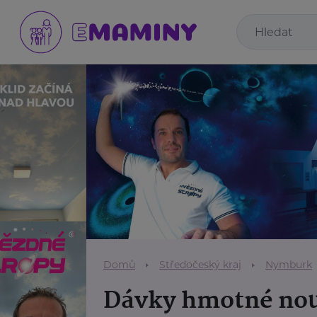
Domů
Středočeský kraj
Nymburk
Dávky hmotné nouz