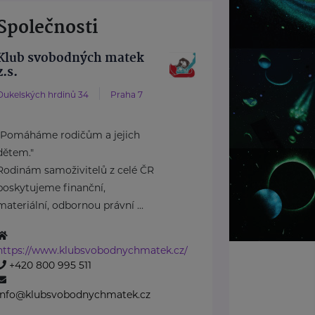
Společnosti
Klub svobodných matek
z.s.
Dukelských hrdinů 34
Praha 7
"Pomáháme rodičům a jejich
dětem."
Rodinám samoživitelů z celé ČR
poskytujeme finanční,
materiální, odbornou právní ...
https://www.klubsvobodnychmatek.cz/
+420 800 995 511
info@klubsvobodnychmatek.cz