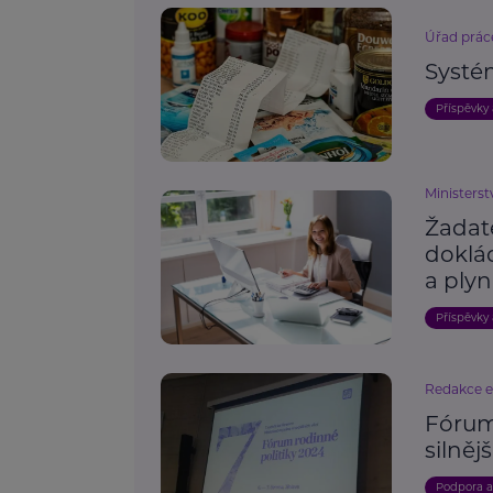
Úřad prác
Systé
Příspěvky
Ministerst
Žadat
doklá
a plyn
Příspěvky
Redakce 
Fórum 
silněj
Podpora 