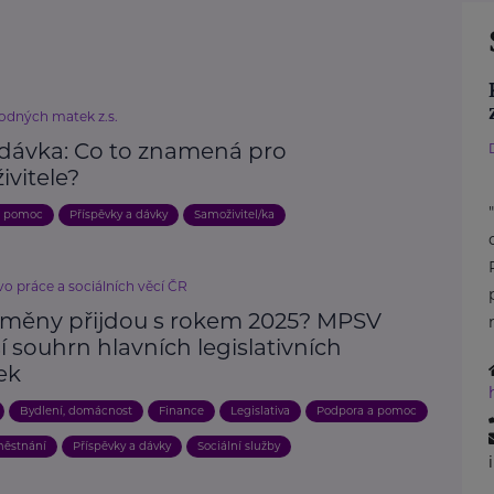
odných matek z.s.
dávka: Co to znamená pro
ivitele?
a pomoc
Příspěvky a dávky
Samoživitel/ka
vo práce a sociálních věcí ČR
změny přijdou s rokem 2025? MPSV
í souhrn hlavních legislativních
ek
Bydlení, domácnost
Finance
Legislativa
Podpora a pomoc
městnání
Příspěvky a dávky
Sociální služby