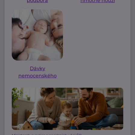
podpora
hmotné nouzi
Dávky
nemocenského
pojištění