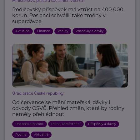
Ministerstvo práce a sociálních věcí ČR
Rodičovský příspěvek má vzrůst na 400 000
korun. Poslanci schválili také změny v
superdávce
Aktuálně
Finance
Reality
Příspěvky a dávky
Úřad práce České republiky
Od července se mění mateřská, dávky i
odvody OSVČ. Přehled změn, které by rodiny
neměly přehlédnout
Podpora a pomoc
Práce, zaměstnání
Příspěvky a dávky
Rodina
Aktuálně