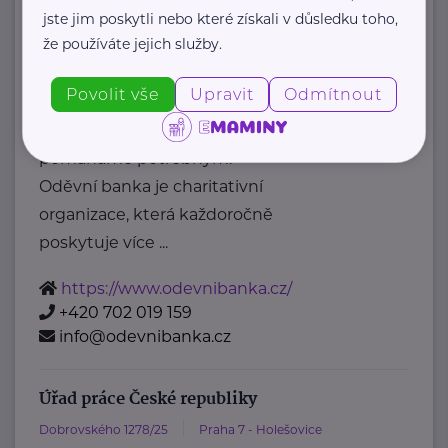
posta@mpsv.cz
jste jim poskytli nebo které získali v důsledku toho,
že používáte jejich služby.
Oděvní banka z.s.
Povolit vše
Upravit
Odmítnout
Povltavská 5/74
Praha 7 – Troja
"Dáváme oblečení nový život,
pomáháme potřebným."
Oděvní banka je charitativní
organizace, která každoročně
poskytuje více ...
https://www.odevnibanka.cz/
+420 702 019 159
info@odevnibanka.cz
Úřad práce České republiky
Dobrovského 1278/25
Praha 7 - Holešovice