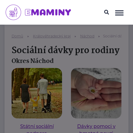
Domů
Královéhradecký kraj
Náchod
Sociální dávky p
Sociální dávky pro rodiny
Okres Náchod
Státní sociální
Dávky pomoci v