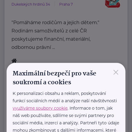
Dukelských hrdinů 34
Praha 7
"Pomáháme rodičům a jejich dětem."
Rodinám samoživitelů z celé ČR
poskytujeme finanční, materiální,
odbornou právní ...
×
https://www.klubsvobodnychmatek.cz/
Maximální bezpečí pro vaše
+420 800 995 511
soukromí a cookies
info@klubsvobodnychmatek.cz
K personalizaci obsahu a reklam, poskytování
Ministerstvo práce a sociálních věcí ČR
funkcí sociálních médií a analýze naší návštěvnosti
využíváme soubory cookie
. Informace o tom, jak
Na Poříčním právu 1/376
Praha 2
náš web používáte, sdílíme se svými partnery pro
https://www.mpsv.cz/
sociální média, inzerci a analýzy. Partneři tyto údaje
+420 950 191 111
mohou zkombinovat s dalšími informacemi, které