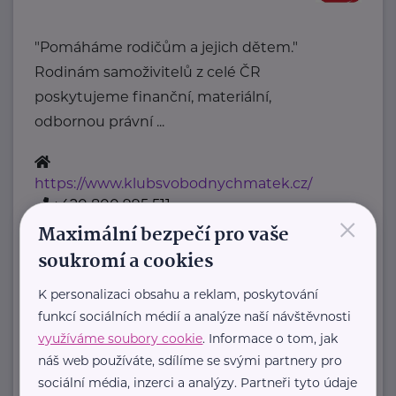
"Pomáháme rodičům a jejich dětem."
Rodinám samoživitelů z celé ČR
poskytujeme finanční, materiální,
odbornou právní ...
https://www.klubsvobodnychmatek.cz/
+420 800 995 511
×
info@klubsvobodnychmatek.cz
Maximální bezpečí pro vaše
soukromí a cookies
Oděvní banka z.s.
K personalizaci obsahu a reklam, poskytování
Povltavská 5/74
Praha 7 – Troja
funkcí sociálních médií a analýze naší návštěvnosti
"Dáváme oblečení nový život,
využíváme soubory cookie
. Informace o tom, jak
náš web používáte, sdílíme se svými partnery pro
pomáháme potřebným."
sociální média, inzerci a analýzy. Partneři tyto údaje
Oděvní banka je charitativní