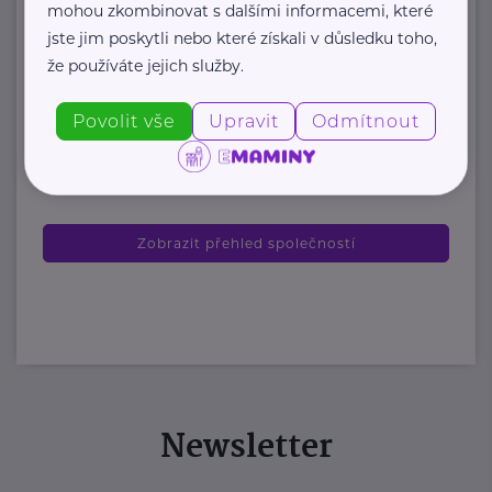
mohou zkombinovat s dalšími informacemi, které
organizace, která každoročně
jste jim poskytli nebo které získali v důsledku toho,
poskytuje více ...
že používáte jejich služby.
https://www.odevnibanka.cz/
Povolit vše
Upravit
Odmítnout
+420 702 019 159
info@odevnibanka.cz
Zobrazit přehled společností
Newsletter