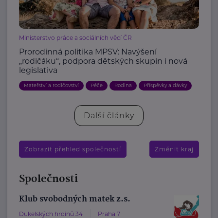
Ministerstvo práce a sociálních věcí ČR
Prorodinná politika MPSV: Navýšení
„rodičáku“, podpora dětských skupin i nová
legislativa
Mateřství a rodičovství
Péče
Rodina
Příspěvky a dávky
Další články
Zobrazit přehled společností
Změnit kraj
Společnosti
Klub svobodných matek z.s.
Dukelských hrdinů 34
Praha 7