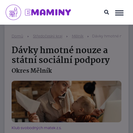
Domů
Středočeský kraj
Mělník
Dávky hmotné nouze a 
Dávky hmotné nouze a
státní sociální podpory
Okres Mělník
Klub svobodných matek z.s.