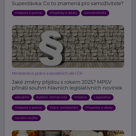
Superdávka: Co to znamená pro samoživitele?
Podpora a pomoc
Příspěvky a dávky
Samoživitel/ka
Ministerstvo práce a sociálních věcí ČR
Jaké změny přijdou s rokem 2025? MPSV
přináší souhrn hlavních legislativních novinek
Aktuálně
Bydlení, domácnost
Finance
Legislativa
Podpora a pomoc
Práce, zaměstnání
Příspěvky a dávky
Sociální služby