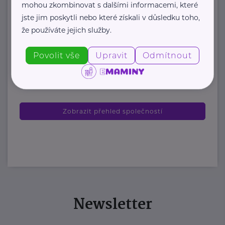
mohou zkombinovat s dalšími informacemi, které
organizace, která každoročně
jste jim poskytli nebo které získali v důsledku toho,
poskytuje více ...
že používáte jejich služby.
https://www.odevnibanka.cz/
Povolit vše
Upravit
Odmítnout
+420 702 019 159
info@odevnibanka.cz
Zobrazit přehled společností
Newsletter