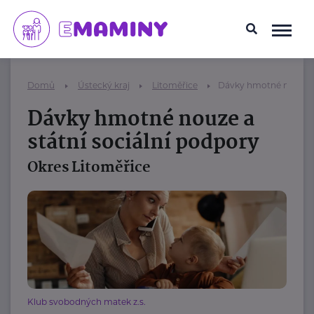
Domů
Ústecký kraj
Litoměřice
Dávky hmotné nouze a 
Dávky hmotné nouze a
státní sociální podpory
Okres Litoměřice
Klub svobodných matek z.s.