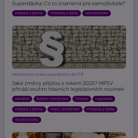
Superdávka: Co to znamená pro samoživitele?
Podpora a pomoc
Příspěvky a dávky
Samoživitel/ka
Ministerstvo práce a sociálních věcí ČR
Jaké změny přijdou s rokem 2025? MPSV
přináší souhrn hlavních legislativních novinek
Aktuálně
Bydlení, domácnost
Finance
Legislativa
Podpora a pomoc
Práce, zaměstnání
Příspěvky a dávky
Sociální služby