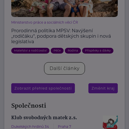
Ministerstvo práce a sociálních věcí ČR
Prorodinná politika MPSV: Navýšení
„rodičáku“, podpora dětských skupin i nová
legislativa
Mateřství a rodičovství
Péče
Rodina
Příspěvky a dávky
Další články
Zobrazit přehled společností
Změnit kraj
Společnosti
Klub svobodných matek z.s.
Dukelských hrdinů 34
Praha 7