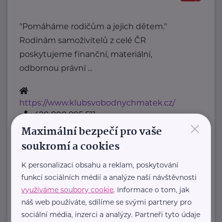
"Pomáháme rodičům a jejich dětem."
Rodinám samoživitelů z celé ČR
poskytujeme finanční, materiální,
odbornou právní ...
https://www.klubsvobodnychmatek.cz/
+420 800 995 511
×
info@klubsvobodnychmatek.cz
Maximální bezpečí pro vaše
soukromí a cookies
Oděvní banka z.s.
K personalizaci obsahu a reklam, poskytování
Povltavská 5/74
Praha 7 – Troja
funkcí sociálních médií a analýze naší návštěvnosti
"Dáváme oblečení nový život,
využíváme soubory cookie
. Informace o tom, jak
náš web používáte, sdílíme se svými partnery pro
pomáháme potřebným."
sociální média, inzerci a analýzy. Partneři tyto údaje
Oděvní banka je charitativní