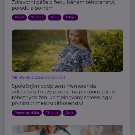
Zdravotní péče o ženu během těhotenství,
porodu a po něm
Porod
Těhotná
Žena
Zdraví
Ministerstvo zdravotnictví ČR
Společným podpisem Memoranda
odstartoval nový projekt na podporu zdraví
těhotných žen: kombinovaný screening v
prvním trimestru těhotenství
Prevence, léčba
Těhotná
Žena