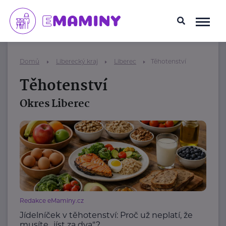
Domů
Liberecký kraj
Liberec
Těhotenství
Těhotenství
Okres Liberec
Redakce eMaminy.cz
Jídelníček v těhotenství: Proč už neplatí, že
musíte „jíst za dva“?