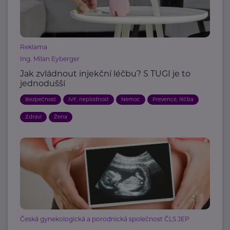
Reklama
Ing. Milan Eyberger
Jak zvládnout injekční léčbu? S TUGI je to
jednodušší
Bezpečnost
IVF, neplodnost
Nemoc
Prevence, léčba
Zdraví
Žena
Česká gynekologická a porodnická společnost ČLS JEP