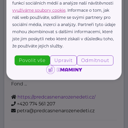
funkcí sociálních médií a analýze naší návštěvnosti
+420 224 971 111
mzcr@mzcr.cz
využíváme soubory cookie
. Informace o tom, jak
náš web používáte, sdílíme se svými partnery pro
sociální média, inzerci a analýzy. Partneři tyto údaje
Nadační fond pro předčasně
mohou zkombinovat s dalšími informacemi, které
narozené děti
jste jim poskytli nebo které získali v důsledku toho,
Podolské nábřeží 157/36
Praha 4
že používáte jejich služby.
Nadační fond pro předčasně
narozené děti je nezisková organizace
Povolit vše
Upravit
Odmítnout
, která pomáhá rodinám předčasně
narozených dětí.
Fond ...
https://predcasnenarozenedeti.cz/
+420 774 561 207
petra@predcasnenarozenedeti.cz