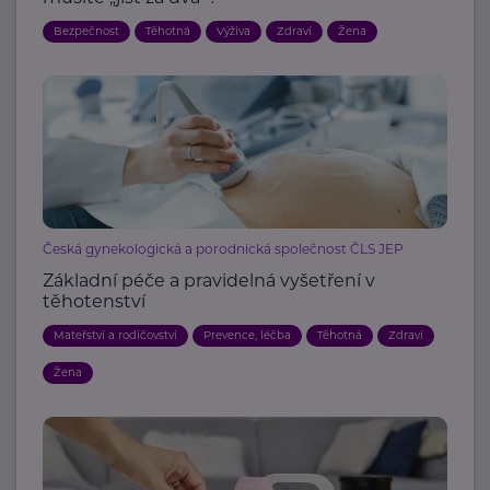
Bezpečnost
Těhotná
Výživa
Zdraví
Žena
Česká gynekologická a porodnická společnost ČLS JEP
Základní péče a pravidelná vyšetření v
těhotenství
Mateřství a rodičovství
Prevence, léčba
Těhotná
Zdraví
Žena