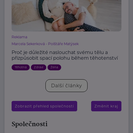
Reklama
Marcela Sekerková - Polštáře Matýsek
Proč je důležité naslouchat svému tělu a
přizpůsobit spací polohu během těhotenství
Těhotná
Zdraví
Žena
Další články
Zobrazit přehled společností
Změnit kraj
Společnosti