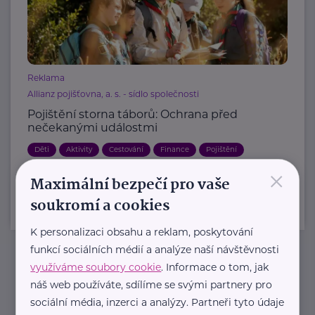
Reklama
Allianz pojišťovna, a. s. - sídlo společnosti
Pojištění storna táborů: Ochrana před
nečekanými událostmi
Děti
Aktivity
Cestování
Finance
Pojištění
×
Maximální bezpečí pro vaše
soukromí a cookies
K personalizaci obsahu a reklam, poskytování
funkcí sociálních médií a analýze naší návštěvnosti
využíváme soubory cookie
. Informace o tom, jak
Newsletter
náš web používáte, sdílíme se svými partnery pro
sociální média, inzerci a analýzy. Partneři tyto údaje