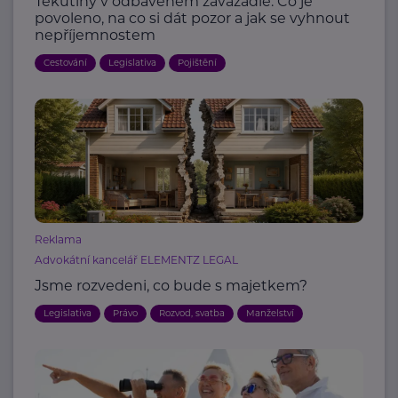
Tekutiny v odbaveném zavazadle: Co je
povoleno, na co si dát pozor a jak se vyhnout
nepříjemnostem
Cestování
Legislativa
Pojištění
Reklama
Advokátní kancelář ELEMENTZ LEGAL
Jsme rozvedeni, co bude s majetkem?
Legislativa
Právo
Rozvod, svatba
Manželství