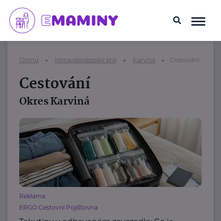
Domů
Moravskoslezský kraj
Karviná
Cestování
Cestování
Okres Karviná
Reklama
ERGO Cestovní Pojišťovna