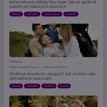
Adrenalinové zážitky bez obav: Jak se správně
pojistit při rizikových sportech
Aktivity
Cestování
Cvičení, sport
Pojištění
Reklama
Allianz pojišťovna, a. s. - sídlo společnosti
Rodinná dovolená v bezpečí: Jak chránit vaše
děti během cestování
Aktivity
Cestování
Pojištění
Rodina