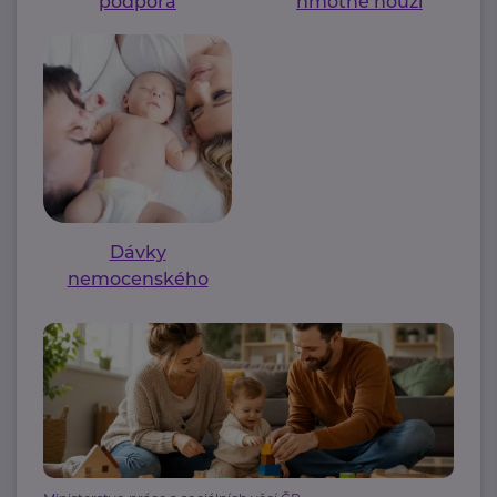
podpora
hmotné nouzi
Dávky
nemocenského
pojištění