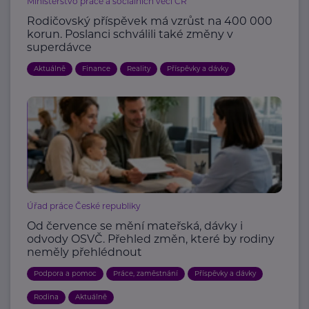
Ministerstvo práce a sociálních věcí ČR
Rodičovský příspěvek má vzrůst na 400 000
korun. Poslanci schválili také změny v
superdávce
Aktuálně
Finance
Reality
Příspěvky a dávky
Úřad práce České republiky
Od července se mění mateřská, dávky i
odvody OSVČ. Přehled změn, které by rodiny
neměly přehlédnout
Podpora a pomoc
Práce, zaměstnání
Příspěvky a dávky
Rodina
Aktuálně