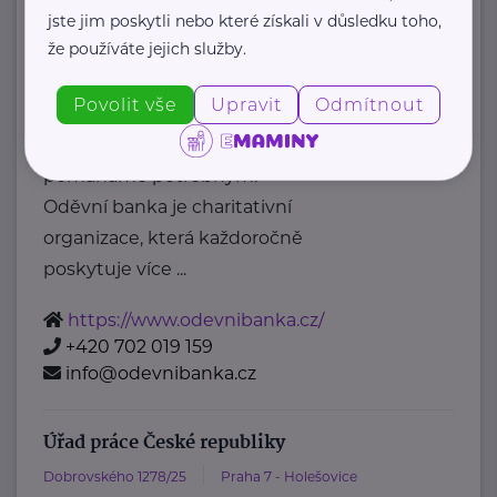
posta@mpsv.cz
jste jim poskytli nebo které získali v důsledku toho,
že používáte jejich služby.
Oděvní banka z.s.
Povolit vše
Upravit
Odmítnout
Povltavská 5/74
Praha 7 – Troja
"Dáváme oblečení nový život,
pomáháme potřebným."
Oděvní banka je charitativní
organizace, která každoročně
poskytuje více ...
https://www.odevnibanka.cz/
+420 702 019 159
info@odevnibanka.cz
Úřad práce České republiky
Dobrovského 1278/25
Praha 7 - Holešovice