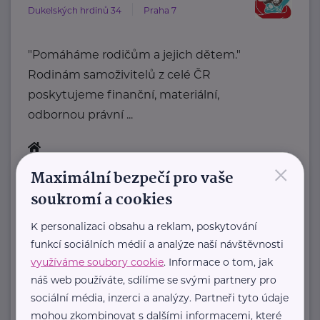
Dukelských hrdinů 34
Praha 7
"Pomáháme rodičům a jejich dětem."
Rodinám samoživitelů z celé ČR
poskytujeme finanční, materiální,
odbornou právní ...
×
https://www.klubsvobodnychmatek.cz/
Maximální bezpečí pro vaše
+420 800 995 511
soukromí a cookies
info@klubsvobodnychmatek.cz
K personalizaci obsahu a reklam, poskytování
Ministerstvo práce a sociálních věcí ČR
funkcí sociálních médií a analýze naší návštěvnosti
využíváme soubory cookie
. Informace o tom, jak
Na Poříčním právu 1/376
Praha 2
náš web používáte, sdílíme se svými partnery pro
https://www.mpsv.cz/
sociální média, inzerci a analýzy. Partneři tyto údaje
+420 950 191 111
mohou zkombinovat s dalšími informacemi, které