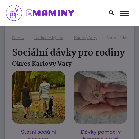
Domů
Karlovarský kraj
Karlovy Vary
Sociální dávky pr
Sociální dávky pro rodiny
Okres Karlovy Vary
Státní sociální
Dávky pomoci v