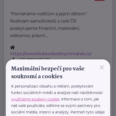
"Pomáháme rodičům a jejich dětem."
Rodinám samoživitelů z celé ČR
poskytujeme finanční, materiální,
odbornou právní ...
https://www.klubsvobodnychmatek.cz/
+420 800 995 511
×
info@klubsvobodnychmatek.cz
Maximální bezpečí pro vaše
soukromí a cookies
Oděvní banka z.s.
K personalizaci obsahu a reklam, poskytování
Povltavská 5/74
Praha 7 – Troja
funkcí sociálních médií a analýze naší návštěvnosti
"Dáváme oblečení nový život,
využíváme soubory cookie
. Informace o tom, jak
náš web používáte, sdílíme se svými partnery pro
pomáháme potřebným."
sociální média, inzerci a analýzy. Partneři tyto údaje
Oděvní banka je charitativní