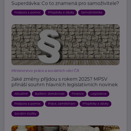
Superdávka: Co to znamená pro samoživitele?
Podpora a pomoc
Příspěvky a dávky
Samoživitel/ka
Ministerstvo práce a sociálních věcí ČR
Jaké změny přijdou s rokem 2025? MPSV
přináší souhrn hlavních legislativních novinek
Aktuálně
Bydlení, domácnost
Finance
Legislativa
Podpora a pomoc
Práce, zaměstnání
Příspěvky a dávky
Sociální služby