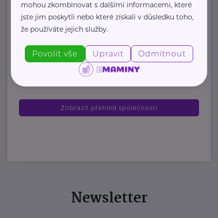
mohou zkombinovat s dalšími informacemi, které
organizace, která každoročně
jste jim poskytli nebo které získali v důsledku toho,
poskytuje více ...
že používáte jejich služby.
https://www.odevnibanka.cz/
Povolit vše
Upravit
Odmítnout
+420 702 019 159
info@odevnibanka.cz
Zobrazit přehled společností
Newsletter