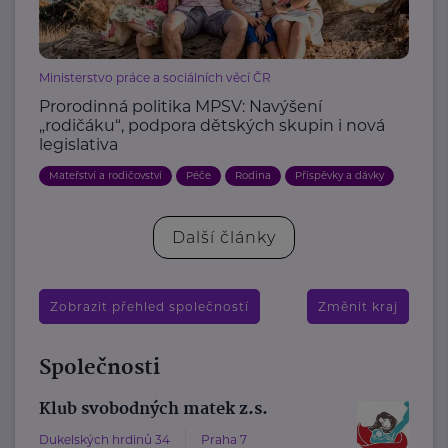
Ministerstvo práce a sociálních věcí ČR
Prorodinná politika MPSV: Navýšení
„rodičáku“, podpora dětských skupin i nová
legislativa
Mateřství a rodičovství
Péče
Rodina
Příspěvky a dávky
Další články
Zobrazit přehled společností
Změnit kraj
Společnosti
Klub svobodných matek z.s.
Dukelských hrdinů 34
Praha 7