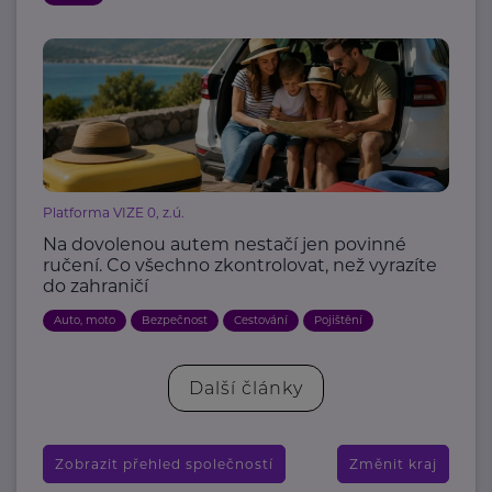
Platforma VIZE 0, z.ú.
Na dovolenou autem nestačí jen povinné
ručení. Co všechno zkontrolovat, než vyrazíte
do zahraničí
Auto, moto
Bezpečnost
Cestování
Pojištění
Další články
Zobrazit přehled společností
Změnit kraj