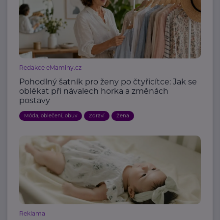
Redakce eMaminy.cz
Pohodlný šatník pro ženy po čtyřicítce: Jak se
oblékat při návalech horka a změnách
postavy
Móda, oblečení, obuv
Zdraví
Žena
Reklama