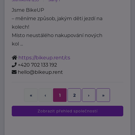
Jsme BikeUP
– měníme způsob, jakým děti jezdí na
kolech!
Místo neustálého nakupování nových
kol ...
https://bikeup.rent/cs
+420 702 133 192
hello@bikeup.rent
2
›
»
«
‹
1
Zobrazit přehled společností