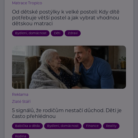
Matrace Tropico
Od dětské postýlky k velké posteli: Kdy dítě
potřebuje větší postel a jak vybrat vhodnou
dětskou matraci
Bydlení, domácnost
Děti
Zdraví
Reklama
Zlaté Stáří
5 signálů, že rodičům nestačí důchod. Děti je
často přehlédnou
Babička a děda
Bydlení, domácnost
Finance
Reality
Rodina