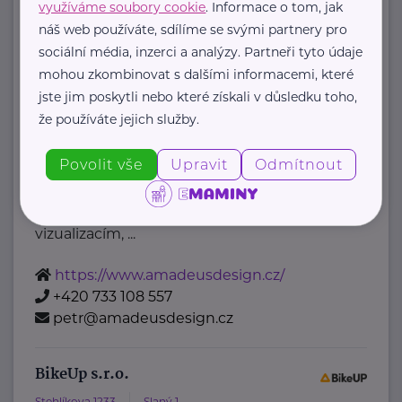
využíváme soubory cookie
. Informace o tom, jak
info@alma.cz
náš web používáte, sdílíme se svými partnery pro
sociální média, inzerci a analýzy. Partneři tyto údaje
AMADEUS Design s.r.o.
mohou zkombinovat s dalšími informacemi, které
jste jim poskytli nebo které získali v důsledku toho,
Bítovská 7
Praha 4
že používáte jejich služby.
AMADEUS Design s.r.o. je
specializované vizuální studio, které
Povolit vše
Upravit
Odmítnout
se věnuje komplexnímu grafickému
designu, fotorealistickým 3D
vizualizacím, ...
https://www.amadeusdesign.cz/
+420 733 108 557
petr@amadeusdesign.cz
BikeUp s.r.o.
Stehlíkova 1233
Slaný 1