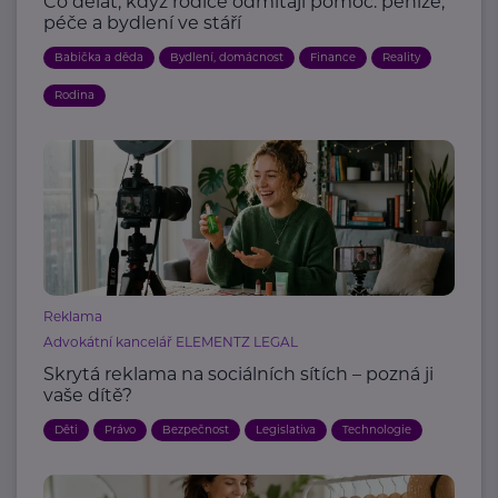
Co dělat, když rodiče odmítají pomoc: peníze,
péče a bydlení ve stáří
Babička a děda
Bydlení, domácnost
Finance
Reality
Rodina
Reklama
Advokátní kancelář ELEMENTZ LEGAL
Skrytá reklama na sociálních sítích – pozná ji
vaše dítě?
Děti
Právo
Bezpečnost
Legislativa
Technologie