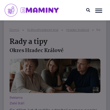
Domů
Královéhradecký kraj
Hradec Králové
Rady a ti
Rady a tipy
Okres Hradec Králové
Reklama
Zlaté Stáří