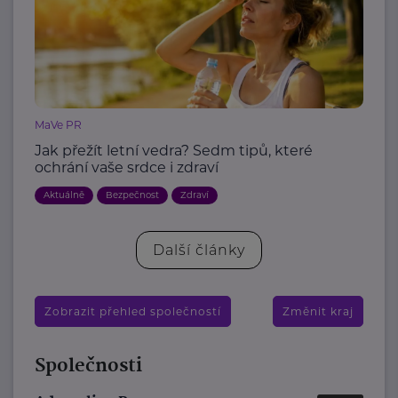
MaVe PR
Jak přežít letní vedra? Sedm tipů, které
ochrání vaše srdce i zdraví
Aktuálně
Bezpečnost
Zdraví
Další články
Zobrazit přehled společností
Změnit kraj
Společnosti