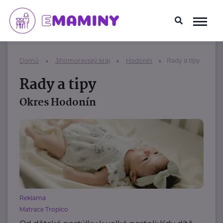
Domů
Jihomoravský kraj
Hodonín
Rady a tipy
Rady a tipy
Okres Hodonín
Reklama
Matrace Tropico