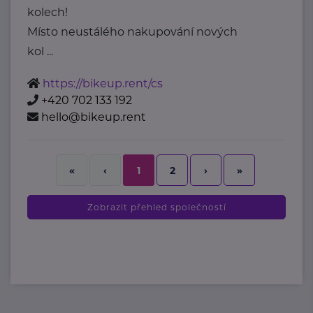
kolech!
Místo neustálého nakupování nových
kol ...
https://bikeup.rent/cs
+420 702 133 192
hello@bikeup.rent
2
›
»
«
‹
1
Zobrazit přehled společností