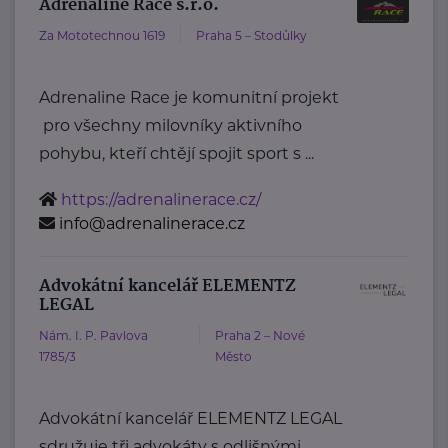
Adrenaline Race s.r.o.
Za Mototechnou 1619
Praha 5 – Stodůlky
Adrenaline Race je komunitní projekt
pro všechny milovníky aktivního
pohybu, kteří chtějí spojit sport s ...
https://adrenalinerace.cz/
info@adrenalinerace.cz
Advokátní kancelář ELEMENTZ
LEGAL
Nám. I. P. Pavlova
Praha 2 – Nové
1785/3
Město
Advokátní kancelář ELEMENTZ LEGAL
sdružuje tři advokáty s odlišnými