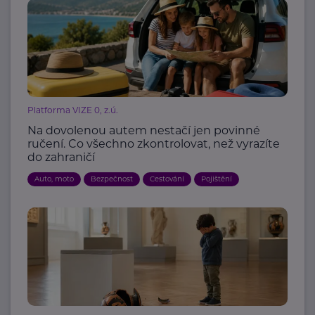
Platforma VIZE 0, z.ú.
Na dovolenou autem nestačí jen povinné
ručení. Co všechno zkontrolovat, než vyrazíte
do zahraničí
Auto, moto
Bezpečnost
Cestování
Pojištění