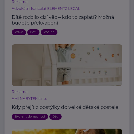
Reklama
Advokátní kancelář ELEMENTZ LEGAL
Dítě rozbilo cizí věc – kdo to zaplatí? Možná
budete překvapeni
Právo
Děti
Rodina
Reklama
AMI NÁBYTEK s.r.o.
Kdy přejít z postýlky do velké dětské postele
Bydlení, domácnost
Děti