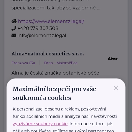
specializacemi tak, aby se vzájemně ...
https://www.elementz.legal/
+420 739 307 308
info@elementz.legal
Alma-natural cosmetics s.r.o.
Franzova 63a
Brno – Maloměřice
Alma je česká značka botanické péče
o pleť, která nabízí prémiovou
×
Maximální bezpečí pro vaše
přírodní kosmetiku založenou na ...
soukromí a cookies
https://alma.cz/
K personalizaci obsahu a reklam, poskytování
+420 777 044 199
funkcí sociálních médií a analýze naší návštěvnosti
info@alma.cz
využíváme soubory cookie
. Informace o tom, jak
náš web používáte, sdílíme se svými partnery pro