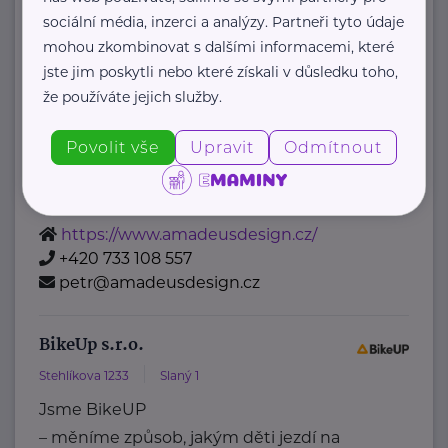
AMADEUS Design s.r.o.
sociální média, inzerci a analýzy. Partneři tyto údaje
Bítovská 7
Praha 4
mohou zkombinovat s dalšími informacemi, které
jste jim poskytli nebo které získali v důsledku toho,
AMADEUS Design s.r.o. je
že používáte jejich služby.
specializované vizuální studio, které
se věnuje komplexnímu grafickému
Povolit vše
Upravit
Odmítnout
designu, fotorealistickým 3D
vizualizacím, ...
https://www.amadeusdesign.cz/
+420 733 108 557
petr@amadeusdesign.cz
BikeUp s.r.o.
Stehlíkova 1233
Slaný 1
Jsme BikeUP
– měníme způsob, jakým děti jezdí na