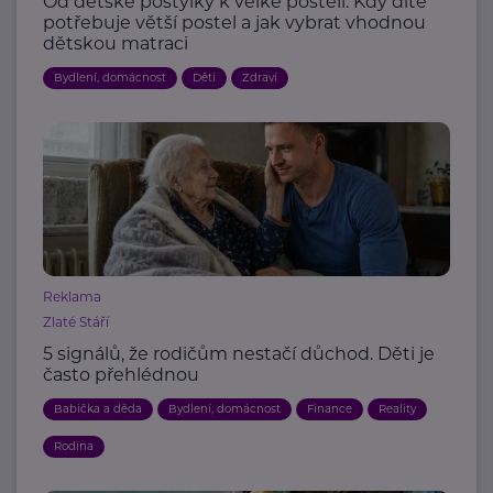
Od dětské postýlky k velké posteli: Kdy dítě
potřebuje větší postel a jak vybrat vhodnou
dětskou matraci
Bydlení, domácnost
Děti
Zdraví
Reklama
Zlaté Stáří
5 signálů, že rodičům nestačí důchod. Děti je
často přehlédnou
Babička a děda
Bydlení, domácnost
Finance
Reality
Rodina