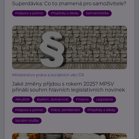
Superdávka: Co to znamená pro samoživitele?
Podpora a pomoc
Příspěvky a dávky
Samoživitel/ka
Ministerstvo práce a sociálních věcí ČR
Jaké změny přijdou s rokem 2025? MPSV
přináší souhrn hlavních legislativních novinek
Aktuálně
Bydlení, domácnost
Finance
Legislativa
Podpora a pomoc
Práce, zaměstnání
Příspěvky a dávky
Sociální služby