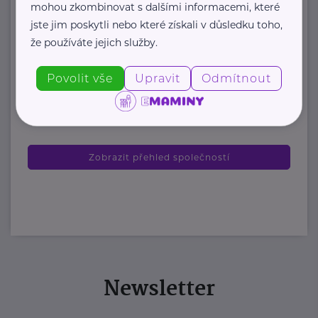
mohou zkombinovat s dalšími informacemi, které
organizace, která každoročně
jste jim poskytli nebo které získali v důsledku toho,
poskytuje více ...
že používáte jejich služby.
https://www.odevnibanka.cz/
Povolit vše
Upravit
Odmítnout
+420 702 019 159
info@odevnibanka.cz
Zobrazit přehled společností
Newsletter