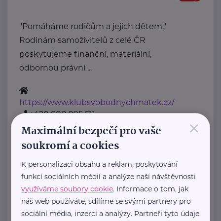
"Pomáháme rodičům a jejich dětem."
Rodinám samoživitelů z celé ČR
poskytujeme finanční, materiální,
odbornou právní ...
https://www.klubsvobodnychmatek.cz/
+420 800 995 511
×
info@klubsvobodnychmatek.cz
Maximální bezpečí pro vaše
soukromí a cookies
Oděvní banka z.s.
K personalizaci obsahu a reklam, poskytování
Povltavská 5/74
Praha 7 – Troja
funkcí sociálních médií a analýze naší návštěvnosti
"Dáváme oblečení nový život,
využíváme soubory cookie
. Informace o tom, jak
náš web používáte, sdílíme se svými partnery pro
pomáháme potřebným."
sociální média, inzerci a analýzy. Partneři tyto údaje
Oděvní banka je charitativní