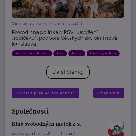
Ministerstvo práce a sociálních věcí ČR
Prorodinná politika MPSV: Navýšení
„rodičáku“, podpora dětských skupin i nová
legislativa
Mateřství a rodičovství
Péče
Rodina
Příspěvky a dávky
Další články
Zobrazit přehled společností
Změnit kraj
Společnosti
Klub svobodných matek z.s.
Dukelských hrdinů 34
Praha 7