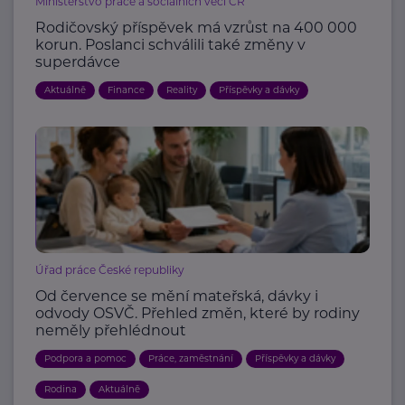
Ministerstvo práce a sociálních věcí ČR
Rodičovský příspěvek má vzrůst na 400 000
korun. Poslanci schválili také změny v
superdávce
Aktuálně
Finance
Reality
Příspěvky a dávky
Úřad práce České republiky
Od července se mění mateřská, dávky i
odvody OSVČ. Přehled změn, které by rodiny
neměly přehlédnout
Podpora a pomoc
Práce, zaměstnání
Příspěvky a dávky
Rodina
Aktuálně