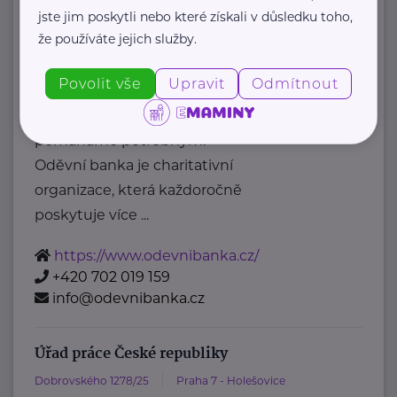
posta@mpsv.cz
jste jim poskytli nebo které získali v důsledku toho,
že používáte jejich služby.
Oděvní banka z.s.
Povolit vše
Upravit
Odmítnout
Povltavská 5/74
Praha 7 – Troja
"Dáváme oblečení nový život,
pomáháme potřebným."
Oděvní banka je charitativní
organizace, která každoročně
poskytuje více ...
https://www.odevnibanka.cz/
+420 702 019 159
info@odevnibanka.cz
Úřad práce České republiky
Dobrovského 1278/25
Praha 7 - Holešovice