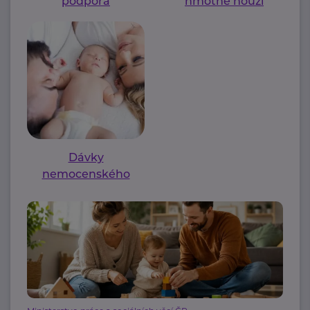
podpora
hmotné nouzi
Dávky
nemocenského
pojištění