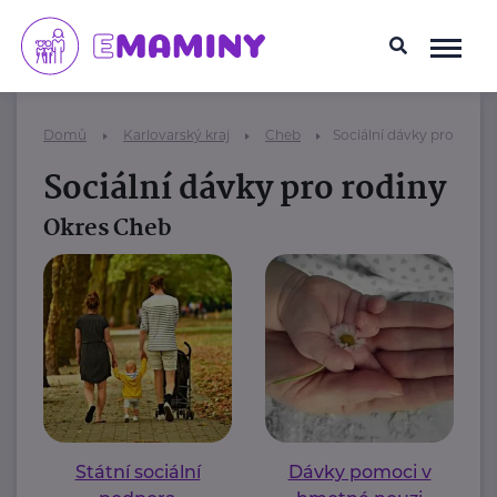
Domů
Karlovarský kraj
Cheb
Sociální dávky pro rodin
Sociální dávky pro rodiny
Okres Cheb
Státní sociální
Dávky pomoci v