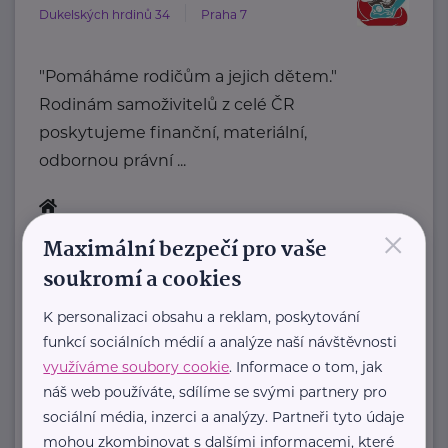
Dukelských hrdinů 34
Praha 7
"Pomáháme rodičům a jejich dětem."
Rodinám samoživitelů z celé ČR
poskytujeme finanční, materiální,
odbornou právní ...
×
https://www.klubsvobodnychmatek.cz/
Maximální bezpečí pro vaše
+420 800 995 511
soukromí a cookies
info@klubsvobodnychmatek.cz
K personalizaci obsahu a reklam, poskytování
Ministerstvo práce a sociálních věcí ČR
funkcí sociálních médií a analýze naší návštěvnosti
využíváme soubory cookie
. Informace o tom, jak
Na Poříčním právu 1/376
Praha 2
náš web používáte, sdílíme se svými partnery pro
https://www.mpsv.cz/
sociální média, inzerci a analýzy. Partneři tyto údaje
+420 950 191 111
mohou zkombinovat s dalšími informacemi, které