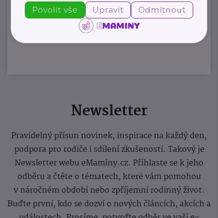
Povolit vše
Upravit
Odmítnout
Zobrazit přehled společností
Newsletter
Pravidelný přísun novinek, inspirace na každý den,
podpora pro rodiče i sdílení zkušeností. Takový je
Newsletter webu eMaminy.cz. Přihlaste se k jeho
odběru a čtěte o tématech, které vám pomohou
v náročném období nebo zpříjemní rodinný život.
Buďte první, kdo se dozví o nových článcích, akcích a
událostech. Prosíme, potvrďte odběr ve vaší e-