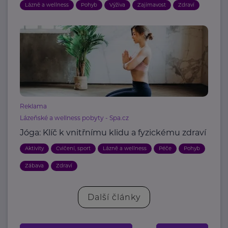
Lázně a wellness
Pohyb
Výživa
Zajímavost
Zdraví
Reklama
Lázeňské a wellness pobyty - Spa.cz
Jóga: Klíč k vnitřnímu klidu a fyzickému zdraví
Aktivity
Cvičení, sport
Lázně a wellness
Péče
Pohyb
Zábava
Zdraví
Další články