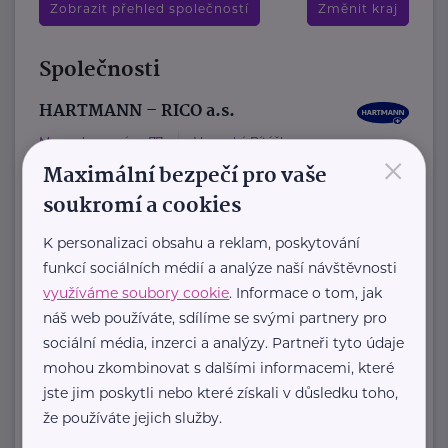
Zobrazit přehled společností
Změnit kraj
Společnosti
HARTMANN – RICO a.s.
Masarykovo nám. 77
Veverská Bítýška
×
Maximální bezpečí pro vaše
soukromí a cookies
HARTMANN je odborník na
K personalizaci obsahu a reklam, poskytování
zdravotnické pomůcky a hygienická
funkcí sociálních médií a analýze naší návštěvnosti
řešení s dlouholetou tradicí.
využíváme soubory cookie
. Informace o tom, jak
Zaměřuje ...
náš web používáte, sdílíme se svými partnery pro
sociální média, inzerci a analýzy. Partneři tyto údaje
https://hartmanndirect.com/cs-cz
mohou zkombinovat s dalšími informacemi, které
+420 800 100 150
jste jim poskytli nebo které získali v důsledku toho,
info@hartmanndirect.cz
že používáte jejich služby.