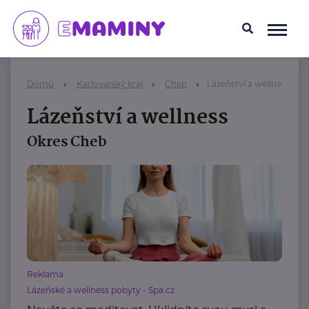
Domů
Karlovarský kraj
Cheb
Lázeňství a wellness
Lázeňství a wellness
Okres Cheb
Reklama
Lázeňské a wellness pobyty - Spa.cz