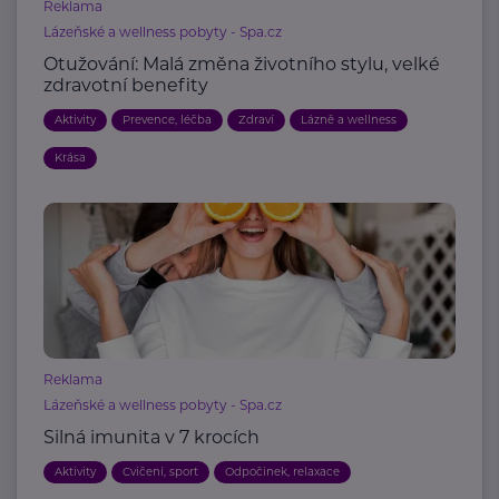
Reklama
Lázeňské a wellness pobyty - Spa.cz
Otužování: Malá změna životního stylu, velké
zdravotní benefity
Aktivity
Prevence, léčba
Zdraví
Lázně a wellness
Krása
Reklama
Lázeňské a wellness pobyty - Spa.cz
Silná imunita v 7 krocích
Aktivity
Cvičení, sport
Odpočinek, relaxace