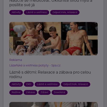
Naučte se meditovat. Uklidníte svou mysl a
posílíte své já
Aktivity
Lázně a wellness
Odpočinek, relaxace
Reklama
Lázeňské a wellness pobyty - Spa.cz
Lázně s dětmi: Relaxace a zábava pro celou
rodinu
Aktivity
Děti
Lázně a wellness
Odpočinek, relaxace
Rodina
Zábava
Zdraví
Dovolená