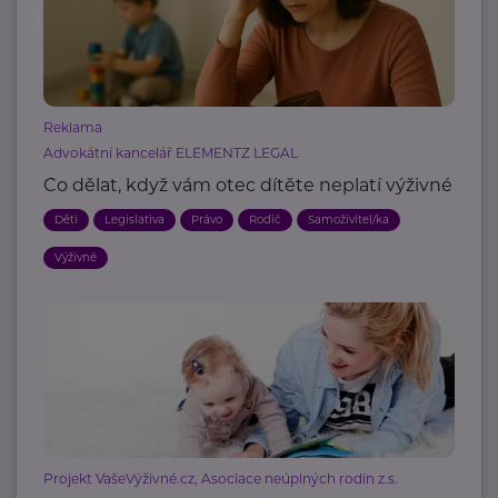
Reklama
Advokátní kancelář ELEMENTZ LEGAL
Co dělat, když vám otec dítěte neplatí výživné
Děti
Legislativa
Právo
Rodič
Samoživitel/ka
Výživné
Projekt VašeVýživné.cz, Asociace neúplných rodin z.s.