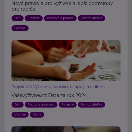
Nová pravidla pro výživné a lepší podmínky
pro rodiče
Děti
Finance
Podpora a pomoc
Samoživitel/ka
Výživné
Projekt VašeVýživné.cz, Asociace neúplných rodin z.s.
Vaševýživné.cz: Data za rok 2024
Děti
Podpora a pomoc
Finance
Samoživitel/ka
Výživné
Rodič