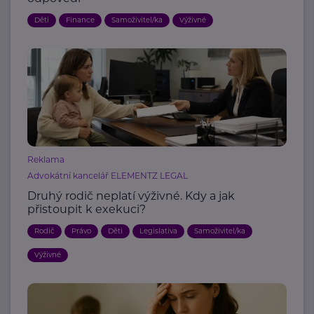
Děti
Finance
Samoživitel/ka
Výživné
Reklama
Advokátní kancelář ELEMENTZ LEGAL
Druhý rodič neplatí výživné. Kdy a jak
přistoupit k exekuci?
Rodič
Právo
Děti
Legislativa
Samoživitel/ka
Výživné