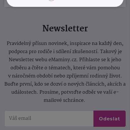
Newsletter
Pravidelný přísun novinek, inspirace na každý den,
podpora pro rodiče i sdílení zkušeností. Takový je
Newsletter webu eMaminy.cz. Přihlaste se k jeho
odběru a čtěte o tématech, které vám pomohou
v náročném období nebo zpříjemní rodinný život.
Buďte první, kdo se dozví o nových článcích, akcích a
událostech. Prosíme, potvrďte odběr ve vaší e-
mailové schránce.
Odeslat