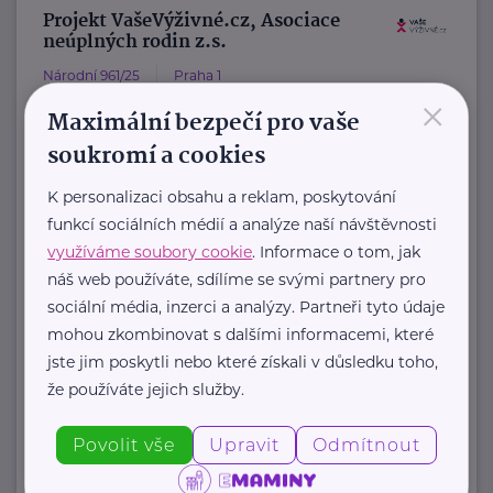
Projekt VašeVýživné.cz, Asociace
neúplných rodin z.s.
Národní 961/25
Praha 1
×
VašeVýživné.cz
Maximální bezpečí pro vaše
je asistenční program, který pod
soukromí a cookies
záštitou Asociace neúplných rodin z.
K personalizaci obsahu a reklam, poskytování
s. pomáhá rodičům získat ...
funkcí sociálních médií a analýze naší návštěvnosti
využíváme soubory cookie
. Informace o tom, jak
https://www.vasevyzivne.cz/
náš web používáte, sdílíme se svými partnery pro
+420 800 400 441
sociální média, inzerci a analýzy. Partneři tyto údaje
info@vasevyzivne.cz
mohou zkombinovat s dalšími informacemi, které
jste jim poskytli nebo které získali v důsledku toho,
že používáte jejich služby.
Zobrazit přehled společností
Povolit vše
Upravit
Odmítnout