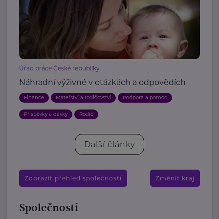
Úřad práce České republiky
Náhradní výživné v otázkách a odpovědích
Finance
Mateřství a rodičovství
Podpora a pomoc
Příspěvky a dávky
Rodič
Další články
Zobrazit přehled společností
Změnit kraj
Společnosti