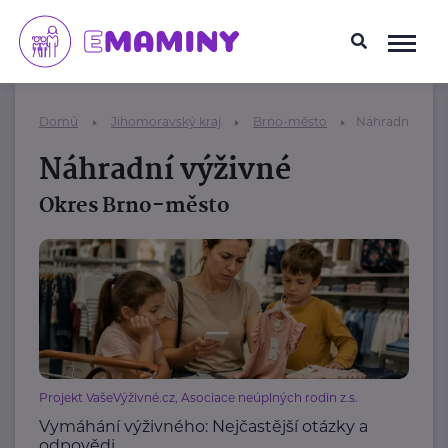
Domů
Jihomoravský kraj
Brno-město
Náhradní výživ
Náhradní výživné
Okres Brno-město
Projekt VašeVýživné.cz, Asociace neúplných rodin z.s.
Vymáhání výživného: Nejčastější otázky a
odpovědi