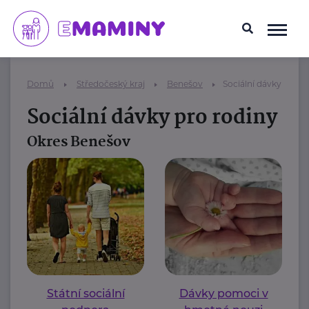
Domů
Středočeský kraj
Benešov
Sociální dávky pro r
Sociální dávky pro rodiny
Okres Benešov
Státní sociální
Dávky pomoci v