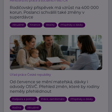
Ministerstvo práce a sociálních věcí ČR
Rodičovský příspěvek má vzrůst na 400 000
korun. Poslanci schválili také změny v
superdávce
Aktuálně
Finance
Reality
Příspěvky a dávky
Úřad práce České republiky
Od července se mění mateřská, dávky i
odvody OSVČ. Přehled změn, které by rodiny
neměly přehlédnout
Podpora a pomoc
Práce, zaměstnání
Příspěvky a dávky
Rodina
Aktuálně