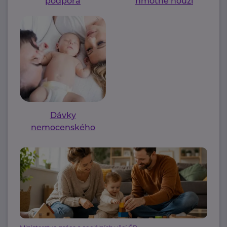
podpora
hmotné nouzi
Dávky
nemocenského
pojištění