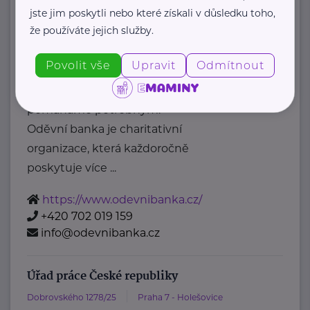
posta@mpsv.cz
jste jim poskytli nebo které získali v důsledku toho,
že používáte jejich služby.
Oděvní banka z.s.
Povolit vše
Upravit
Odmítnout
Povltavská 5/74
Praha 7 – Troja
"Dáváme oblečení nový život,
pomáháme potřebným."
Oděvní banka je charitativní
organizace, která každoročně
poskytuje více ...
https://www.odevnibanka.cz/
+420 702 019 159
info@odevnibanka.cz
Úřad práce České republiky
Dobrovského 1278/25
Praha 7 - Holešovice