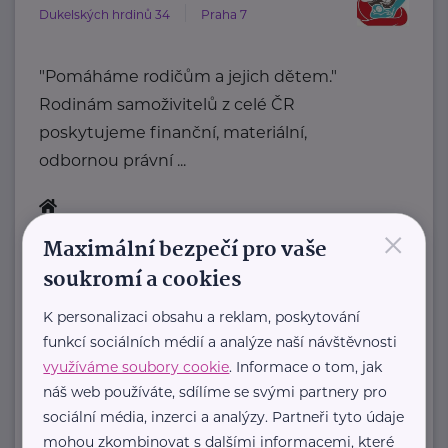
Dukelských hrdinů 34
Praha 7
"Pomáháme rodičům a jejich dětem."
Rodinám samoživitelů z celé ČR
poskytujeme finanční, materiální,
odbornou právní ...
×
https://www.klubsvobodnychmatek.cz/
Maximální bezpečí pro vaše
+420 800 995 511
soukromí a cookies
info@klubsvobodnychmatek.cz
K personalizaci obsahu a reklam, poskytování
Ministerstvo práce a sociálních věcí ČR
funkcí sociálních médií a analýze naší návštěvnosti
využíváme soubory cookie
. Informace o tom, jak
Na Poříčním právu 1/376
Praha 2
náš web používáte, sdílíme se svými partnery pro
https://www.mpsv.cz/
sociální média, inzerci a analýzy. Partneři tyto údaje
+420 950 191 111
mohou zkombinovat s dalšími informacemi, které