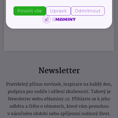
Povolit vše
Upravit
Odmítnout
Newsletter
Pravidelný přísun novinek, inspirace na každý den,
podpora pro rodiče i sdílení zkušeností. Takový je
Newsletter webu eMaminy.cz. Přihlaste se k jeho
odběru a čtěte o tématech, které vám pomohou
v náročném období nebo zpříjemní rodinný život.