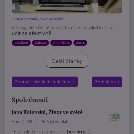
Jana Kalenská, Život ve světě
4 tipy, jak zůstat v kontaktu s angličtinou a
učit se efektivně
Vzdělání
Zábava
Angličtina
Žena
Další články
Zobrazit přehled společností
Změnit kraj
Společnosti
Jana Kalenská, Život ve světě
Horská 439
Hořejší Vrchlabí
“S angličtinou životem bez limitů”