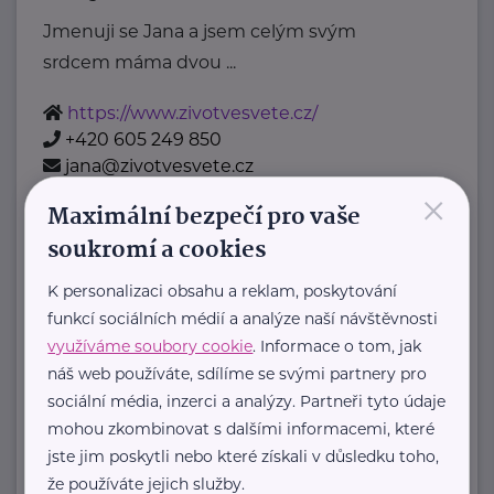
Jmenuji se Jana a jsem celým svým
srdcem máma dvou ...
https://www.zivotvesvete.cz/
+420 605 249 850
jana@zivotvesvete.cz
×
Maximální bezpečí pro vaše
soukromí a cookies
Zobrazit přehled společností
K personalizaci obsahu a reklam, poskytování
funkcí sociálních médií a analýze naší návštěvnosti
využíváme soubory cookie
. Informace o tom, jak
náš web používáte, sdílíme se svými partnery pro
sociální média, inzerci a analýzy. Partneři tyto údaje
mohou zkombinovat s dalšími informacemi, které
jste jim poskytli nebo které získali v důsledku toho,
že používáte jejich služby.