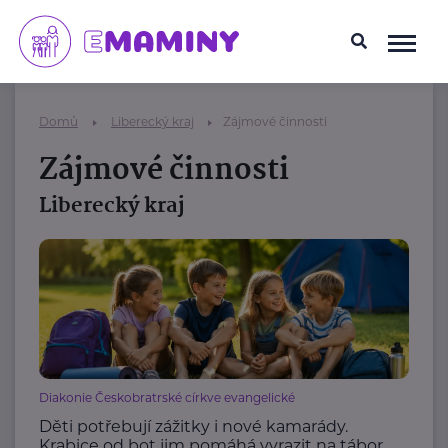
Domů
Liberecký kraj
Zájmové činnosti
Zájmové činnosti
Liberecký kraj
Diakonie Českobratrské církve evangelické
Děti potřebují zážitky i nové kamarády.
Krabice od bot jim pomáhá vyrazit na tábor