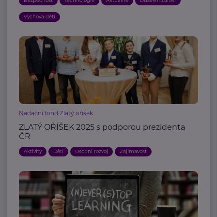
Bezpečnost
Technologie
Aktuálně
Duševní zdraví
Výchova dětí
Nadační fond Zlatý oříšek
ZLATÝ OŘÍŠEK 2025 s podporou prezidenta
ČR
Aktivity
Děti
Osobní rozvoj
Zajímavost