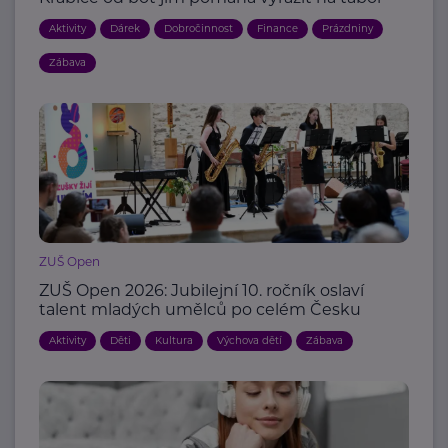
Aktivity
Dárek
Dobročinnost
Finance
Prázdniny
Zábava
ZUŠ Open
ZUŠ Open 2026: Jubilejní 10. ročník oslaví
talent mladých umělců po celém Česku
Aktivity
Děti
Kultura
Výchova dětí
Zábava