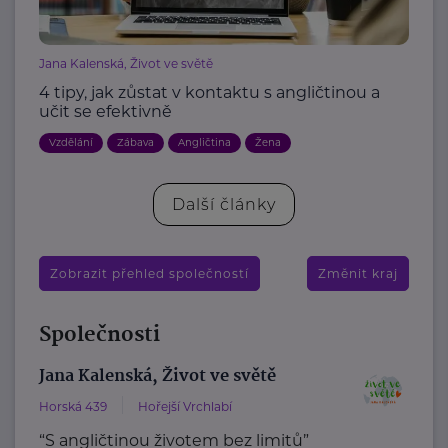
Jana Kalenská, Život ve světě
4 tipy, jak zůstat v kontaktu s angličtinou a
učit se efektivně
Vzdělání
Zábava
Angličtina
Žena
Další články
Zobrazit přehled společností
Změnit kraj
Společnosti
Jana Kalenská, Život ve světě
Horská 439
Hořejší Vrchlabí
“S angličtinou životem bez limitů”