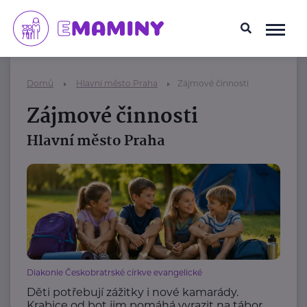
Domů
Hlavní město Praha
Zájmové činnosti
Zájmové činnosti
Hlavní město Praha
Diakonie Českobratrské církve evangelické
Děti potřebují zážitky i nové kamarády.
Krabice od bot jim pomáhá vyrazit na tábor