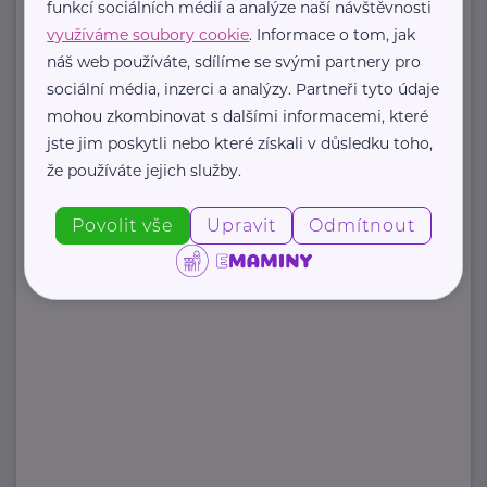
funkcí sociálních médií a analýze naší návštěvnosti
+420 606 465 067
využíváme soubory cookie
. Informace o tom, jak
lucie@krouzekpp.cz
náš web používáte, sdílíme se svými partnery pro
sociální média, inzerci a analýzy. Partneři tyto údaje
mohou zkombinovat s dalšími informacemi, které
Zobrazit přehled společností
jste jim poskytli nebo které získali v důsledku toho,
že používáte jejich služby.
Povolit vše
Upravit
Odmítnout