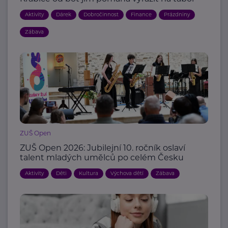
Aktivity
Dárek
Dobročinnost
Finance
Prázdniny
Zábava
ZUŠ Open
ZUŠ Open 2026: Jubilejní 10. ročník oslaví
talent mladých umělců po celém Česku
Aktivity
Děti
Kultura
Výchova dětí
Zábava