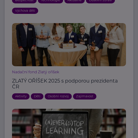
Bezpečnost
Technologie
Aktuálně
Duševní zdraví
Výchova dětí
Nadační fond Zlatý oříšek
ZLATÝ OŘÍŠEK 2025 s podporou prezidenta
ČR
Aktivity
Děti
Osobní rozvoj
Zajímavost