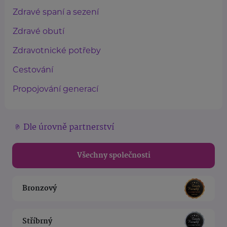
Zdravé spaní a sezení
Zdravé obutí
Zdravotnické potřeby
Cestování
Propojování generací
Dle úrovně partnerství
Všechny společnosti
Bronzový
Stříbrný