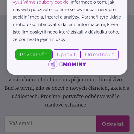
využíváme soubory cookie
. Informace o tom, jak
náš web používáte, sdílíme se svými partnery pro
sociální média, inzerci a analýzy. Partneři tyto údaje
mohou zkombinovat s dalšími informacemi, které
Newsletter
jste jim poskytli nebo které získali v důsledku toho,
že používáte jejich služby.
Pravidelný přísun novinek, inspirace na každý den,
podpora pro rodiče i sdílení zkušeností. Takový je
Povolit vše
Upravit
Odmítnout
Newsletter webu eMaminy.cz. Přihlaste se k jeho
odběru a čtěte o tématech, které vám pomohou
v náročném období nebo zpříjemní rodinný život.
Buďte první, kdo se dozví o nových článcích, akcích a
událostech. Prosíme, potvrďte odběr ve vaší e-
mailové schránce.
Odeslat