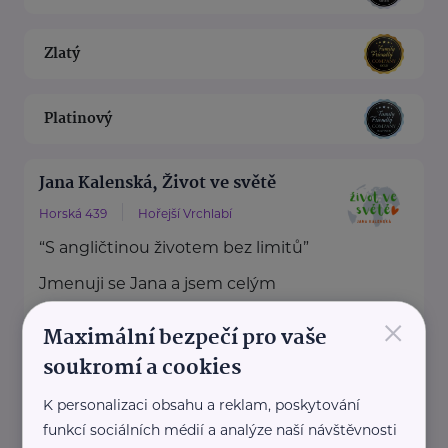
Zlatý
Platinový
Jana Kalenská, Život ve světě
Horská 439
Hořejší Vrchlabí
“S angličtinou životem bez limitů”
Jmenuji se Jana a jsem celým
svým srdcem máma dvou ...
×
Maximální bezpečí pro vaše
https://www.zivotvesvete.cz/
soukromí a cookies
+420 605 249 850
K personalizaci obsahu a reklam, poskytování
jana@zivotvesvete.cz
funkcí sociálních médií a analýze naší návštěvnosti