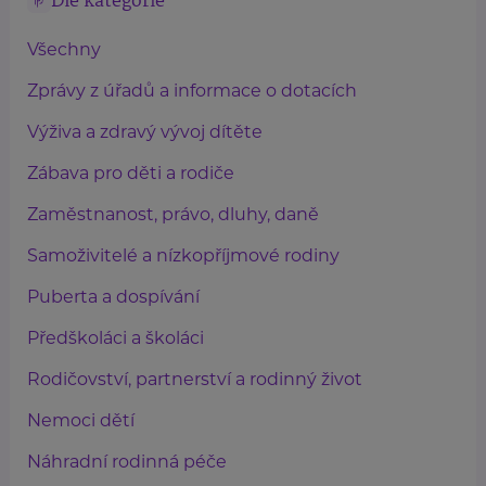
Dle kategorie
Všechny
Zprávy z úřadů a informace o dotacích
Výživa a zdravý vývoj dítěte
Zábava pro děti a rodiče
Zaměstnanost, právo, dluhy, daně
Samoživitelé a nízkopříjmové rodiny
Puberta a dospívání
Předškoláci a školáci
Rodičovství, partnerství a rodinný život
Nemoci dětí
Náhradní rodinná péče