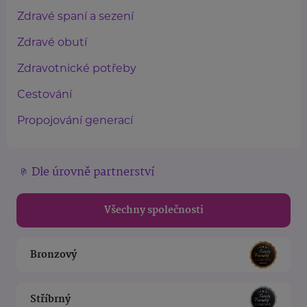
Zdravé spaní a sezení
Zdravé obutí
Zdravotnické potřeby
Cestování
Propojování generací
Dle úrovně partnerství
Všechny společnosti
Bronzový
Stříbrný