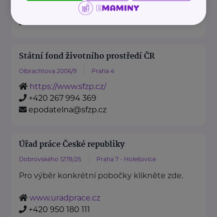
https://www.mzv.cz/
+420 222 264 222
Státní fond životního prostředí ČR
Olbrachtova 2006/9
Praha 4
https://www.sfzp.cz/
+420 267 994 369
epodatelna@sfzp.cz
Úřad práce České republiky
Dobrovského 1278/25
Praha 7 - Holešovice
Pro výběr konkrétní pobočky klikněte zde.
www.uradprace.cz
+420 950 180 111