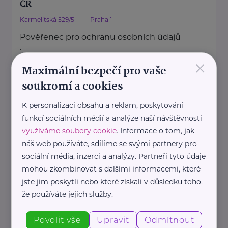
ČR
Karmelitská 529/5
Praha 1
Pověřenec pro ochranu osobních údajů
:
×
Mgr. Šárka Jílková,
Maximální bezpečí pro vaše
+420 234 811 105, gdpr@msmt.cz
soukromí a cookies
Příslušná osoba dle zákona o ochraně
K personalizaci obsahu a reklam, poskytování
oznamovatelů
funkcí sociálních médií a analýze naší návštěvnosti
: Mgr. ...
využíváme soubory cookie
. Informace o tom, jak
náš web používáte, sdílíme se svými partnery pro
https://www.msmt.cz/
sociální média, inzerci a analýzy. Partneři tyto údaje
+420 234 811 111
mohou zkombinovat s dalšími informacemi, které
posta@msmt.cz
jste jim poskytli nebo které získali v důsledku toho,
že používáte jejich služby.
Ministerstvo zahraničních věcí ČR
Povolit vše
Upravit
Odmítnout
Loretánské náměstí 5
Praha 1 – Hradčany