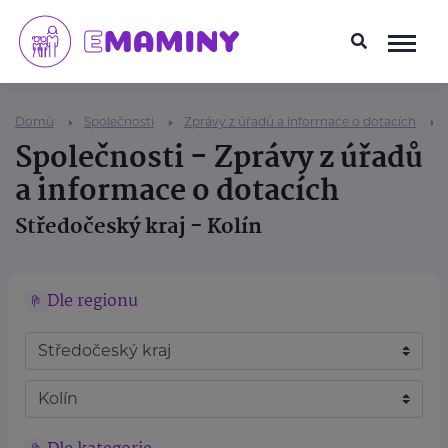
Domů
Společnosti
Zprávy z úřadů a informace o dotacích
Společnosti - Zprávy z úřadů
a informace o dotacích
Středočeský kraj - Kolín
Dle regionu