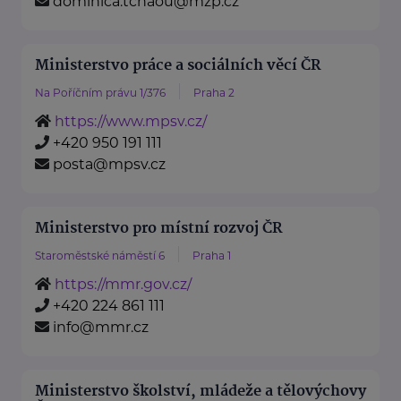
dominica.tchaou@mzp.cz
Ministerstvo práce a sociálních věcí ČR
Na Poříčním právu 1/376
Praha 2
https://www.mpsv.cz/
+420 950 191 111
posta@mpsv.cz
Ministerstvo pro místní rozvoj ČR
Staroměstské náměstí 6
Praha 1
https://mmr.gov.cz/
+420 224 861 111
info@mmr.cz
Ministerstvo školství, mládeže a tělovýchovy