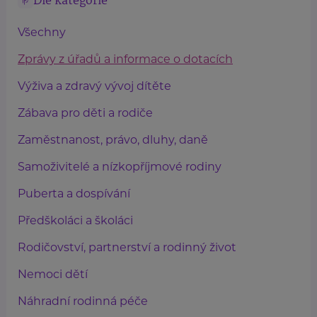
Dle kategorie
Všechny
Zprávy z úřadů a informace o dotacích
Výživa a zdravý vývoj dítěte
Zábava pro děti a rodiče
Zaměstnanost, právo, dluhy, daně
Samoživitelé a nízkopříjmové rodiny
Puberta a dospívání
Předškoláci a školáci
Rodičovství, partnerství a rodinný život
Nemoci dětí
Náhradní rodinná péče