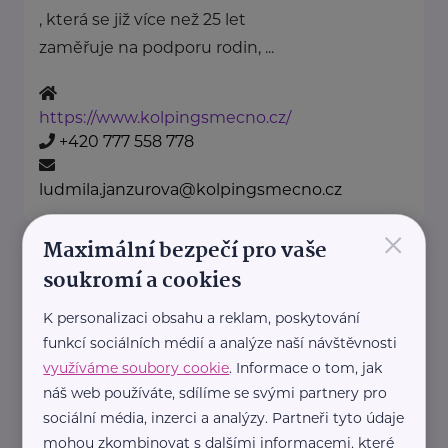
, která se již více než 25 let
zaměřuje na podporu rodin, ...
https://www.kolpingsmecno.cz/
+420 777 558 778
ludmila.janzurova@kolpingsmecno.cz
×
Maximální bezpečí pro vaše
Prostor plus o.p.s.
soukromí a cookies
Na Pustině
Kolín
K personalizaci obsahu a reklam, poskytování
www.prostor-plus.cz
funkcí sociálních médií a analýze naší návštěvnosti
+420 608 123 013
využíváme soubory cookie
. Informace o tom, jak
kotelna@prostor-plus.cz
náš web používáte, sdílíme se svými partnery pro
sociální média, inzerci a analýzy. Partneři tyto údaje
Rodičovská linka Linky bezpečí
mohou zkombinovat s dalšími informacemi, které