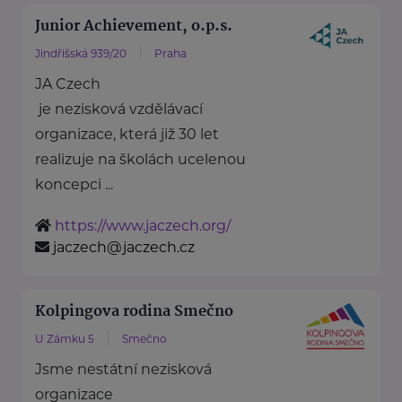
Junior Achievement, o.p.s.
Jindřišská 939/20
Praha
JA Czech
je nezisková vzdělávací
organizace, která již 30 let
realizuje na školách ucelenou
koncepci ...
https://www.jaczech.org/
jaczech@jaczech.cz
Kolpingova rodina Smečno
U Zámku 5
Smečno
Jsme nestátní nezisková
organizace