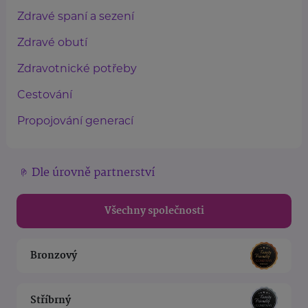
Zdravé spaní a sezení
Zdravé obutí
Zdravotnické potřeby
Cestování
Propojování generací
Dle úrovně partnerství
Všechny společnosti
Bronzový
Stříbrný