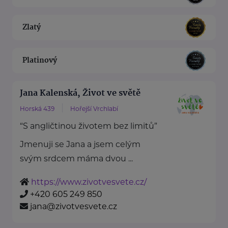
Zlatý
Platinový
Jana Kalenská, Život ve světě
Horská 439
Hořejší Vrchlabí
“S angličtinou životem bez limitů”
Jmenuji se Jana a jsem celým
svým srdcem máma dvou ...
https://www.zivotvesvete.cz/
+420 605 249 850
jana@zivotvesvete.cz