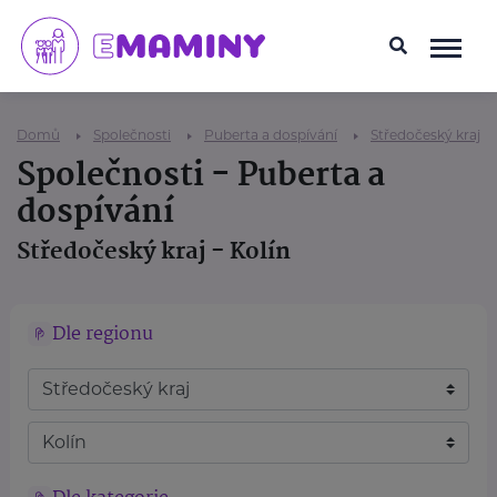
Domů
Společnosti
Puberta a dospívání
Středočeský kraj
Společnosti - Puberta a
dospívání
Středočeský kraj - Kolín
Dle regionu