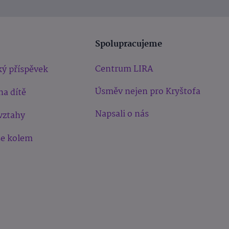
Spolupracujeme
Centrum LIRA
ý příspěvek
Úsměv nejen pro Kryštofa
na dítě
Napsali o nás
vztahy
še kolem