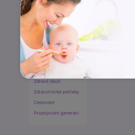
Paliativní péče
Rady a tipy
Harmonie duše a těla
Zaměstnávání osob ze
zdravotním
postižením
Lázeňství a wellness
Zdravé spaní a sezení
Zdravé obutí
Zdravotnické potřeby
Cestování
Propojování generací