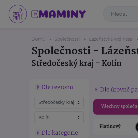
Domů
Společnosti
Lázeňství a wellness
Společnosti - Lázeňs
Středočeský kraj - Kolín
Dle regionu
Dle úrovně pa
Všechny společn
Platinový
Dle kategorie