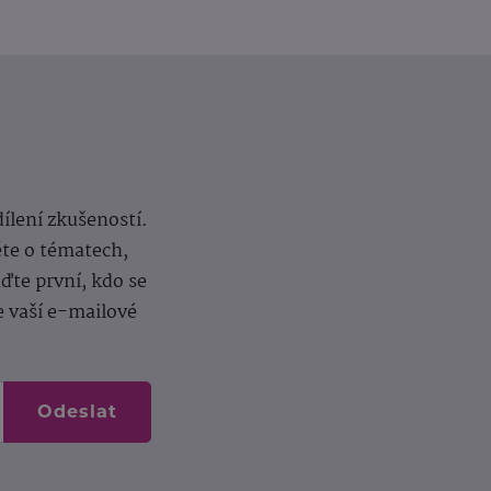
dílení zkušeností.
ěte o tématech,
te první, kdo se
e vaší e-mailové
Odeslat