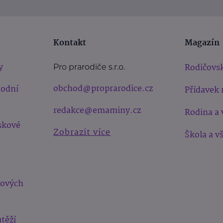
Kontakt
Magazín
y
Rodičovsk
Pro prarodiče s.r.o.
obchod@proprarodice.cz
hodní
Přídavek 
redakce@emaminy.cz
Rodina a 
skové
Zobrazit více
Škola a v
bových
těží