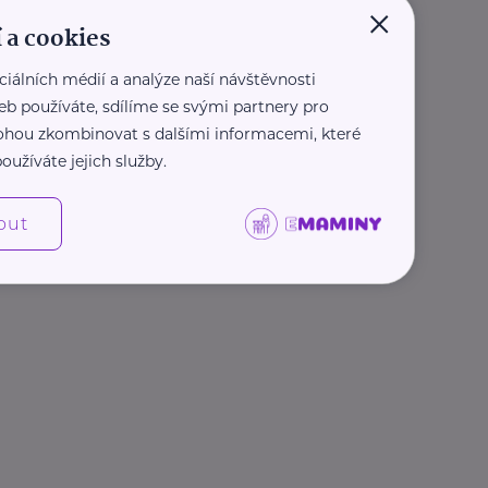
×
 a cookies
ciálních médií a analýze naší návštěvnosti
eb používáte, sdílíme se svými partnery pro
 mohou zkombinovat s dalšími informacemi, které
oužíváte jejich služby.
out