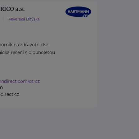
ICO a.s.
Veverská Bítýška
rník na zdravotnické
cká řešení s dlouholetou
nndirect.com/cs-cz
50
irect.cz