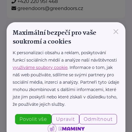
+420 220 951 468
greendoors@greendoors.cz
×
Klub svobodných matek z.s.
Maximální bezpečí pro vaše
Dukelských hrdinů 34
Praha 7
soukromí a cookies
K personalizaci obsahu a reklam, poskytování
"Pomáháme rodičům a jejich
funkcí sociálních médií a analýze naší návštěvnosti
dětem."
využíváme soubory cookie
. Informace o tom, jak
Rodinám samoživitelů z celé ČR
náš web používáte, sdílíme se svými partnery pro
poskytujeme finanční, materiální,
sociální média, inzerci a analýzy. Partneři tyto údaje
mohou zkombinovat s dalšími informacemi, které
odbornou právní ...
jste jim poskytli nebo které získali v důsledku toho,
že používáte jejich služby.
https://www.klubsvobodnychmatek.cz/
+420 800 995 511
Povolit vše
Upravit
Odmítnout
info@klubsvobodnychmatek.cz