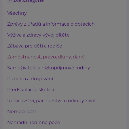
Dle kategorie
Všechny
Zprávy z úřadů a informace o dotacích
Výživa a zdravý vývoj dítěte
Zábava pro děti a rodiče
Zaměstnanost, právo, dluhy, daně
Samoživitelé a nízkopříjmové rodiny
Puberta a dospívání
Předškoláci a školáci
Rodičovství, partnerství a rodinný život
Nemoci dětí
Náhradní rodinná péče