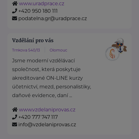
www.uradprace.cz
+420 950 180 111
podatelna.gr@uradprace.cz
Vzdělání pro vás
Trnkova 540/13
Olomouc
Jsme moderní vzdělávací
společnost, která poskytuje
akreditované ON-LINE kurzy
účetnictví, mezd, personalistiky,
daňové evidence, daní ...
www.vzdelaniprovas.cz
+420 777 747 117
info@vzdelaniprovas.cz