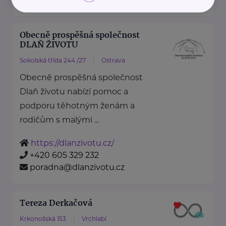
Obecně prospěšná společnost
DLAŇ ŽIVOTU
Sokolská třída 244 /27
Ostrava
Obecně prospěšná společnost
Dlaň životu nabízí pomoc a
podporu těhotným ženám a
rodičům s malými ...
https://dlanzivotu.cz/
+420 605 329 232
poradna@dlanzivotu.cz
Tereza Derkačová
Krkonošská 153
Vrchlabí