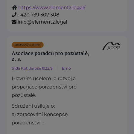
https://www.elementz.legal/
+420 739 307 308
info@elementz.legal
Bronzový partner
Asociace poradců pro pozůstalé,
z. s.
třída Kpt. Jaroše 1922/3
Brno
Hlavním účelem je rozvoj a
propagace poradenství pro
pozůstalé.
Sdružení usiluje o:
a) zpracování koncepce
poradenství ...