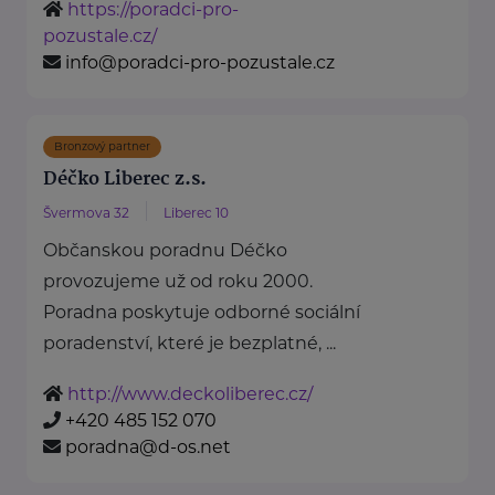
https://poradci-pro-
pozustale.cz/
info@poradci-pro-pozustale.cz
Bronzový partner
Déčko Liberec z.s.
Švermova 32
Liberec 10
Občanskou poradnu Déčko
provozujeme už od roku 2000.
Poradna poskytuje odborné sociální
poradenství, které je bezplatné, ...
http://www.deckoliberec.cz/
+420 485 152 070
poradna@d-os.net