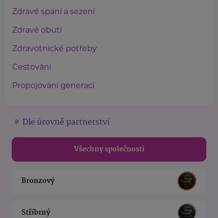
Zdravé spaní a sezení
Zdravé obutí
Zdravotnické potřeby
Cestování
Propojování generací
Dle úrovně partnerství
Všechny společnosti
Bronzový
Stříbrný