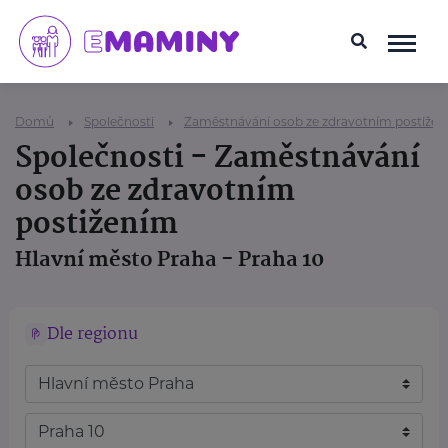
Domů
Společnosti
Zaměstnávání osob ze zdravotním postiže
Společnosti - Zaměstnávání
osob ze zdravotním
postižením
Hlavní město Praha - Praha 10
Dle regionu