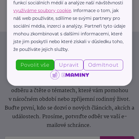
funkcí sociálních médií a analýze naší návštěvnosti
greendoors@greendoors.cz
využíváme soubory cookie
. Informace o tom, jak
náš web používáte, sdílíme se svými partnery pro
sociální média, inzerci a analýzy. Partneři tyto údaje
mohou zkombinovat s dalšími informacemi, které
jste jim poskytli nebo které získali v důsledku toho,
Newsletter
že používáte jejich služby.
Pravidelný přísun novinek, inspirace na každý den,
Povolit vše
Upravit
Odmítnout
podpora pro rodiče i sdílení zkušeností. Takový je
Newsletter webu eMaminy.cz. Přihlaste se k jeho
odběru a čtěte o tématech, které vám pomohou
v náročném období nebo zpříjemní rodinný život.
Buďte první, kdo se dozví o nových článcích, akcích a
událostech. Prosíme, potvrďte odběr ve vaší e-
mailové schránce.