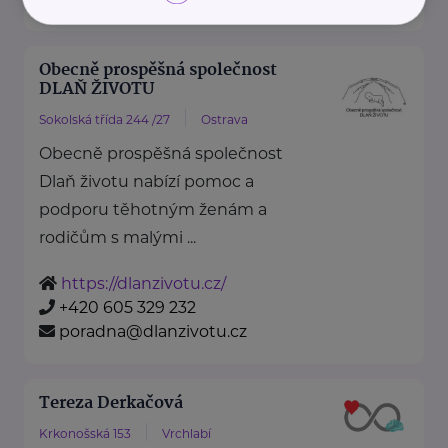
Obecně prospěšná společnost
DLAŇ ŽIVOTU
Sokolská třída 244 /27
Ostrava
Obecně prospěšná společnost
Dlaň životu nabízí pomoc a
podporu těhotným ženám a
rodičům s malými ...
https://dlanzivotu.cz/
+420 605 329 232
poradna@dlanzivotu.cz
Tereza Derkačová
Krkonošská 153
Vrchlabí