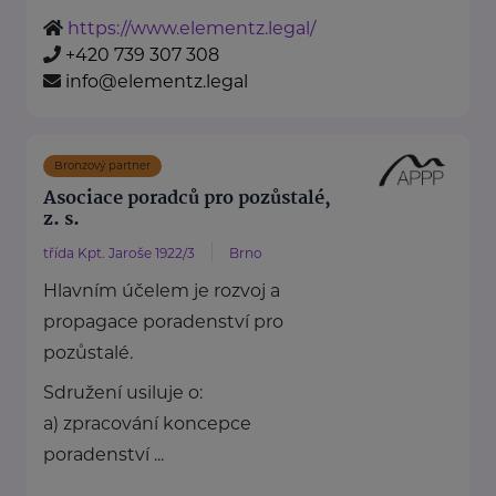
https://www.elementz.legal/
+420 739 307 308
info@elementz.legal
Bronzový partner
Asociace poradců pro pozůstalé,
z. s.
třída Kpt. Jaroše 1922/3
Brno
Hlavním účelem je rozvoj a
propagace poradenství pro
pozůstalé.
Sdružení usiluje o:
a) zpracování koncepce
poradenství ...