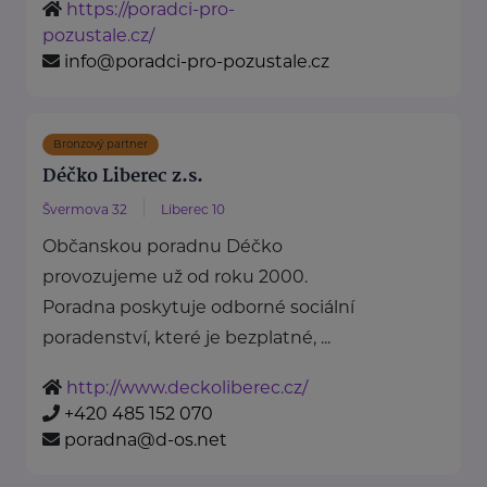
https://poradci-pro-
pozustale.cz/
info@poradci-pro-pozustale.cz
Bronzový partner
Déčko Liberec z.s.
Švermova 32
Liberec 10
Občanskou poradnu Déčko
provozujeme už od roku 2000.
Poradna poskytuje odborné sociální
poradenství, které je bezplatné, ...
http://www.deckoliberec.cz/
+420 485 152 070
poradna@d-os.net