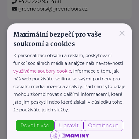
+420 220 951 468
greendoors@greendoors.cz
×
Klub svobodných matek z.s.
Maximální bezpečí pro vaše
Dukelských hrdinů 34
Praha 7
soukromí a cookies
K personalizaci obsahu a reklam, poskytování
"Pomáháme rodičům a jejich
funkcí sociálních médií a analýze naší návštěvnosti
dětem."
využíváme soubory cookie
. Informace o tom, jak
Rodinám samoživitelů z celé ČR
náš web používáte, sdílíme se svými partnery pro
poskytujeme finanční, materiální,
sociální média, inzerci a analýzy. Partneři tyto údaje
mohou zkombinovat s dalšími informacemi, které
odbornou právní ...
jste jim poskytli nebo které získali v důsledku toho,
že používáte jejich služby.
https://www.klubsvobodnychmatek.cz/
+420 800 995 511
Povolit vše
Upravit
Odmítnout
info@klubsvobodnychmatek.cz