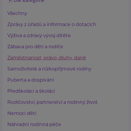
Dle kategorie
Všechny
Zprávy z úřadů a informace o dotacích
Výživa a zdravý vývoj dítěte
Zábava pro děti a rodiče
Zaměstnanost, právo, dluhy, daně
Samoživitelé a nízkopříjmové rodiny
Puberta a dospívání
Předškoláci a školáci
Rodičovství, partnerství a rodinný život
Nemoci dětí
Náhradní rodinná péče