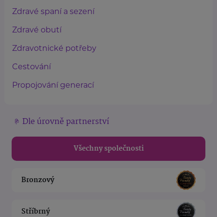
Zdravé spaní a sezení
Zdravé obutí
Zdravotnické potřeby
Cestování
Propojování generací
Dle úrovně partnerství
Všechny společnosti
Bronzový
Stříbrný