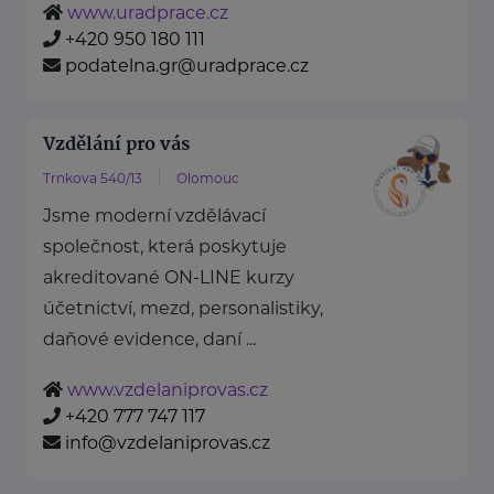
www.uradprace.cz
+420 950 180 111
podatelna.gr@uradprace.cz
Vzdělání pro vás
Trnkova 540/13
Olomouc
Jsme moderní vzdělávací
společnost, která poskytuje
akreditované ON-LINE kurzy
účetnictví, mezd, personalistiky,
daňové evidence, daní ...
www.vzdelaniprovas.cz
+420 777 747 117
info@vzdelaniprovas.cz