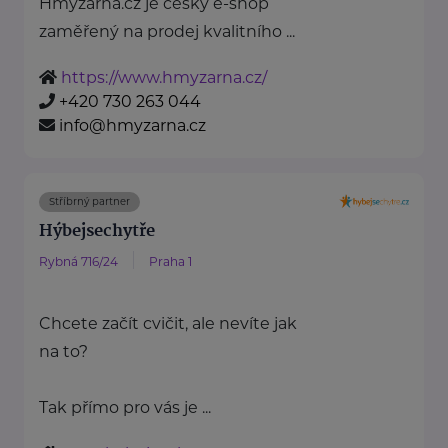
Hmyzárna.cz je český e-shop
zaměřený na prodej kvalitního ...
https://www.hmyzarna.cz/
+420 730 263 044
info@hmyzarna.cz
Stříbrný partner
Hýbejsechytře
Rybná 716/24
Praha 1
Chcete začít cvičit, ale nevíte jak
na to?
Tak přímo pro vás je ...