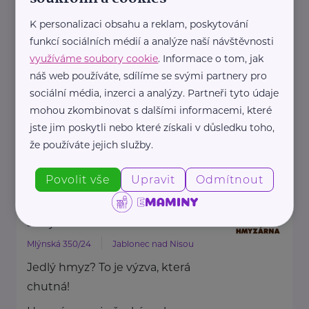
HARTMANN je odborník na
K personalizaci obsahu a reklam, poskytování
zdravotnické pomůcky a
funkcí sociálních médií a analýze naší návštěvnosti
hygienická řešení s dlouholetou
využíváme soubory cookie
. Informace o tom, jak
tradicí.
náš web používáte, sdílíme se svými partnery pro
Zaměřuje ...
sociální média, inzerci a analýzy. Partneři tyto údaje
mohou zkombinovat s dalšími informacemi, které
jste jim poskytli nebo které získali v důsledku toho,
https://hartmanndirect.com/cs-cz
že používáte jejich služby.
+420 800 100 150
info@hartmanndirect.cz
Povolit vše
Upravit
Odmítnout
Hmyzárna.cz
Mlýnská 350/24
Jablonec nad Nisou
Jedlý hmyz? To je výzva, která
chutná!