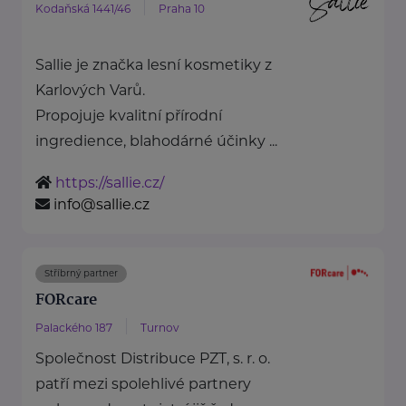
Kodaňská 1441/46
Praha 10
Sallie je značka lesní kosmetiky z
Karlových Varů.
Propojuje kvalitní přírodní
ingredience, blahodárné účinky ...
https://sallie.cz/
info@sallie.cz
Stříbrný partner
FORcare
Palackého 187
Turnov
Společnost Distribuce PZT, s. r. o.
patří mezi spolehlivé partnery