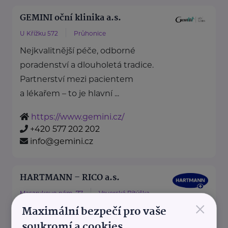
GEMINI oční klinika a.s.
U Křížku 572
Průhonice
Nejkvalitnější péče, odborné
poradenství a dlouholetá tradice.
Partnerství mezi pacientem
a lékařem – to je hlavní ...
https://www.gemini.cz/
+420 577 202 202
info@gemini.cz
HARTMANN – RICO a.s.
Masarykovo nám. 77
Veverská Bítýška
×
Maximální bezpečí pro vaše
soukromí a cookies