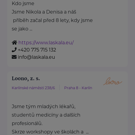
Kdo jsme
Jsme Nikola a Denisa a náš
příběh začal před 8 lety, kdy jsme
se jako ...
https://www.laskala.eu/
+420 775 715 132
info@laskala.eu
Loono, z. s.
Karlínské náměstí 238/6
Praha 8 - Karlín
Jsme tým mladých lékařů,
studentů medicíny a dalších
profesionálů.
Skrze workshopy ve školách a ...