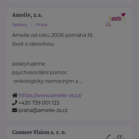
Amelie, z.s.
Šaldova
Praha
Amelie od roku 2006 pomáhá žít
život s rakovinou:
poskytujeme
psychosociální pomoc
onkologicky nemocným a ...
https://www.amelie-zs.cz/
+420 739 001 123
praha@amelie-zs.cz
Cosmee Vision s. r. o.