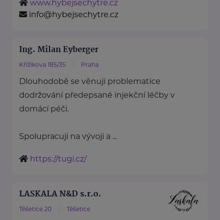
www.hybejsechytre.cz
info@hybejsechytre.cz
Ing. Milan Eyberger
Křižíkova 185/35
Praha
Dlouhodobě se věnuji problematice
dodržování předepsané injekční léčby v
domácí péči.
Spolupracuji na vývoji a ...
https://tugi.cz/
LASKALA N&D s.r.o.
Těšetice 20
Těšetice