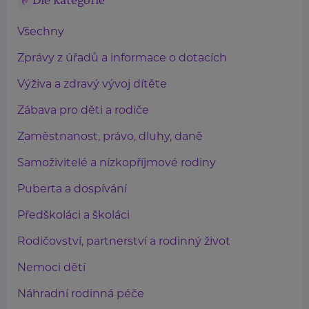
Dle kategorie
Všechny
Zprávy z úřadů a informace o dotacích
Výživa a zdravý vývoj dítěte
Zábava pro děti a rodiče
Zaměstnanost, právo, dluhy, daně
Samoživitelé a nízkopříjmové rodiny
Puberta a dospívání
Předškoláci a školáci
Rodičovství, partnerství a rodinný život
Nemoci dětí
Náhradní rodinná péče