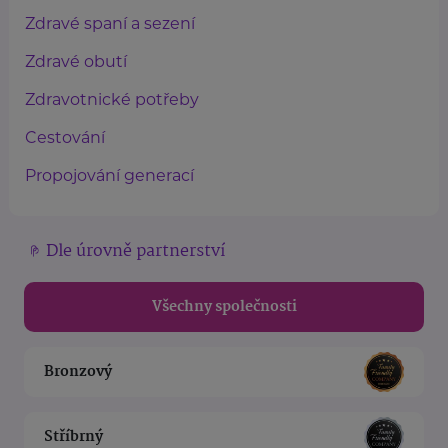
Zdravé spaní a sezení
Zdravé obutí
Zdravotnické potřeby
Cestování
Propojování generací
Dle úrovně partnerství
Všechny společnosti
Bronzový
Stříbrný