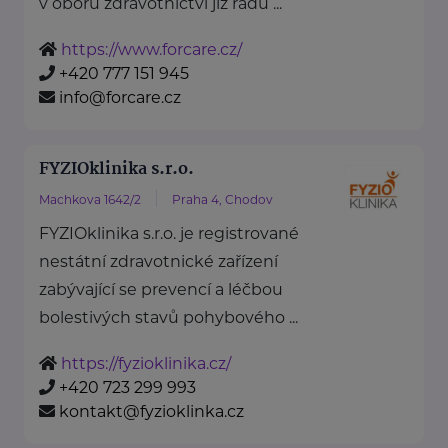
v oboru zdravotnictví již řadu ...
https://www.forcare.cz/
+420 777 151 945
info@forcare.cz
FYZIOklinika s.r.o.
Machkova 1642/2
Praha 4, Chodov
FYZIOklinika s.r.o. je registrované
nestátní zdravotnické zařízení
zabývající se prevencí a léčbou
bolestivých stavů pohybového ...
https://fyzioklinika.cz/
+420 723 299 993
kontakt@fyzioklinka.cz