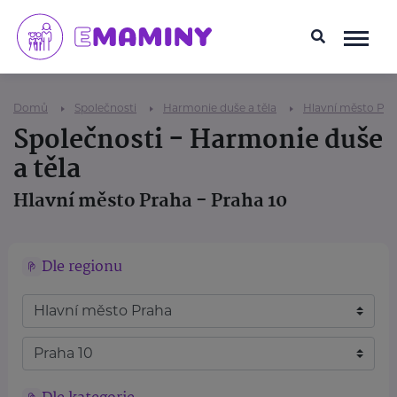
Domů
Společnosti
Harmonie duše a těla
Hlavní město Pra
Společnosti - Harmonie duše
a těla
Hlavní město Praha - Praha 10
Dle regionu