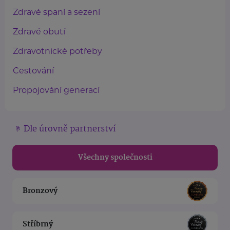
Zdravé spaní a sezení
Zdravé obutí
Zdravotnické potřeby
Cestování
Propojování generací
Dle úrovně partnerství
Všechny společnosti
Bronzový
Stříbrný