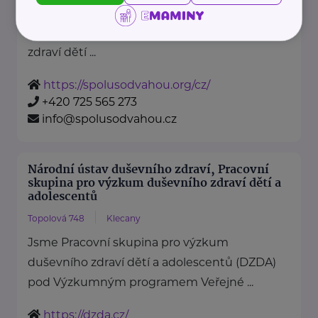
je nezisková organizace, jejímž
posláním je podporovat duševní
zdraví dětí ...
https://spolusodvahou.org/cz/
+420 725 565 273
info@spolusodvahou.cz
Národní ústav duševního zdraví, Pracovní
skupina pro výzkum duševního zdraví dětí a
adolescentů
Topolová 748
Klecany
Jsme Pracovní skupina pro výzkum
duševního zdraví dětí a adolescentů (DZDA)
pod Výzkumným programem Veřejné ...
https://dzda.cz/