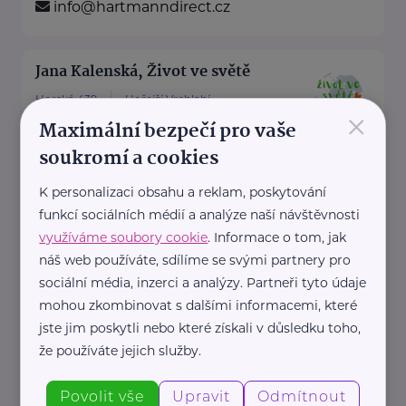
info@hartmanndirect.cz
Jana Kalenská, Život ve světě
Horská 439
Hořejší Vrchlabí
×
Maximální bezpečí pro vaše
“S angličtinou životem bez limitů”
soukromí a cookies
Jmenuji se Jana a jsem celým
svým srdcem máma dvou ...
K personalizaci obsahu a reklam, poskytování
funkcí sociálních médií a analýze naší návštěvnosti
https://www.zivotvesvete.cz/
využíváme soubory cookie
. Informace o tom, jak
+420 605 249 850
náš web používáte, sdílíme se svými partnery pro
jana@zivotvesvete.cz
sociální média, inzerci a analýzy. Partneři tyto údaje
mohou zkombinovat s dalšími informacemi, které
jste jim poskytli nebo které získali v důsledku toho,
Nadační fond Spolu s odvahou
že používáte jejich služby.
Žižkova 403
Mladá Boleslav
Povolit vše
Upravit
Odmítnout
Nadační fond Spolu s odvahou