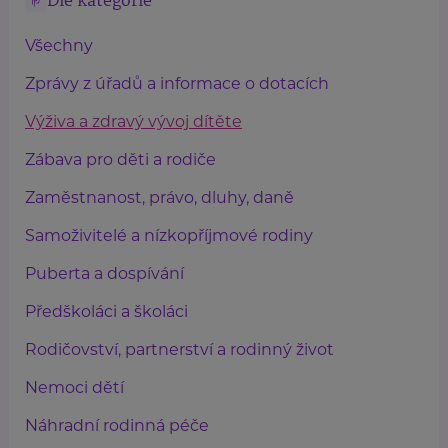
Dle kategorie
Všechny
Zprávy z úřadů a informace o dotacích
Výživa a zdravý vývoj dítěte
Zábava pro děti a rodiče
Zaměstnanost, právo, dluhy, daně
Samoživitelé a nízkopříjmové rodiny
Puberta a dospívání
Předškoláci a školáci
Rodičovství, partnerství a rodinný život
Nemoci dětí
Náhradní rodinná péče