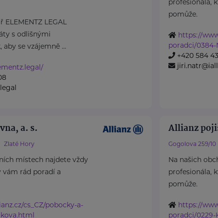
profesionála, 
pomůže.
lář ELEMENTZ LEGAL
áty s odlišnými
https://www
poradci/0384-
, aby se vzájemně ...
+420 584 4
jiri.natr@ial
ementz.legal/
08
legal
vna, a. s.
Allianz poji
Zlaté Hory
Gogolova 259/10
ních místech najdete vždy
Na našich obc
ý vám rád poradí a
profesionála, 
pomůže.
ianz.cz/cs_CZ/pobocky-a-
https://www
ckova.html
poradci/0229-