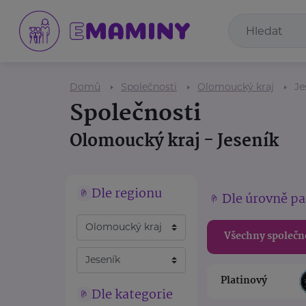
Domů
Společnosti
Olomoucký kraj
Je
Společnosti
Olomoucký kraj - Jeseník
Dle regionu
Dle úrovně pa
Všechny společn
Platinový
Dle kategorie