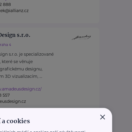
2 888
ek@iallianz.cz
sign s.r.o.
raha 4
 s.r.o. je specializované
, které se věnuje
grafickému designu,
m 3D vizualizacím, ...
w.amadeusdesign.cz/
8 557
usdesign.cz
×
 a cookies
Nad rybníky