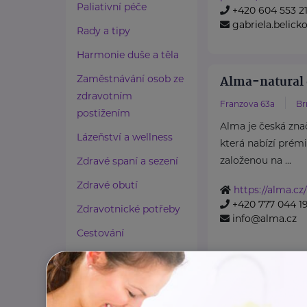
Paliativní péče
+420 604 553 2
gabriela.belick
Rady a tipy
Harmonie duše a těla
Zaměstnávání osob ze
Alma-natural 
zdravotním
Franzova 63a
Br
postižením
Alma je česká zna
Lázeňství a wellness
která nabízí prém
založenou na ...
Zdravé spaní a sezení
Zdravé obutí
https://alma.cz/
+420 777 044 1
Zdravotnické potřeby
info@alma.cz
Cestování
Propojování generací
Amelie, z.s.