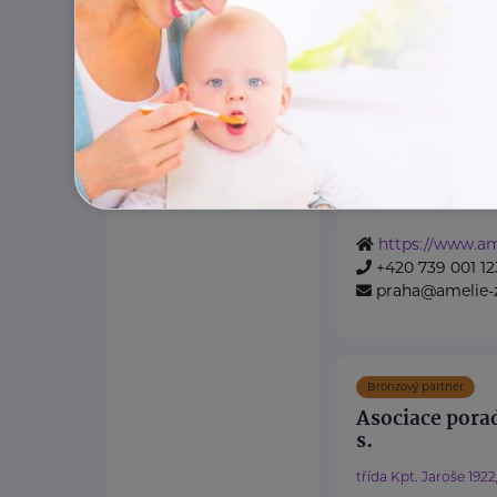
Šaldova
Praha
Amelie od roku 20
rakovinou:
poskytujeme
psychosociální p
onkologicky nemo
https://www.ame
+420 739 001 12
praha@amelie-z
Bronzový partner
Asociace porad
s.
třída Kpt. Jaroše 1922