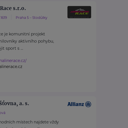
Race s.r.o.
1619
Praha 5 – Stodůlky
e je komunitní projekt
ilovníky aktivního pohybu,
it sport s ...
nalinerace.cz/
linerace.cz
šťovna, a. s.
ová
hodních místech najdete vždy