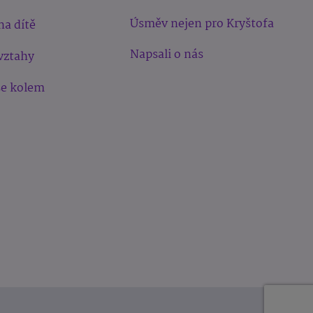
Úsměv nejen pro Kryštofa
na dítě
Napsali o nás
vztahy
še kolem