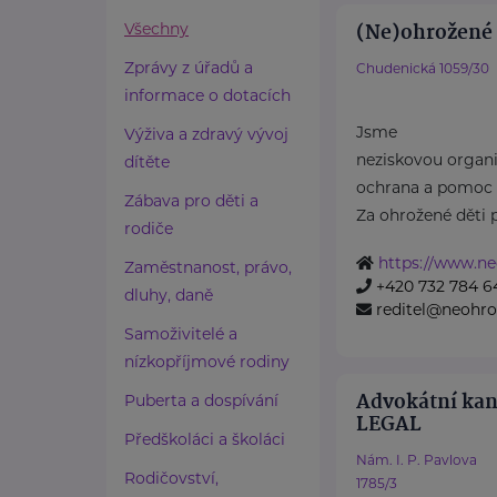
(Ne)ohrožené d
Všechny
Zprávy z úřadů a
Chudenická 1059/30
informace o dotacích
Jsme
Výživa a zdravý vývoj
neziskovou organiz
dítěte
ochrana a pomoc 
Zábava pro děti a
Za ohrožené děti 
rodiče
https://www.ne
Zaměstnanost, právo,
+420 732 784 6
dluhy, daně
reditel@neohro
Samoživitelé a
nízkopříjmové rodiny
Advokátní ka
Puberta a dospívání
LEGAL
Předškoláci a školáci
Nám. I. P. Pavlova
Rodičovství,
1785/3