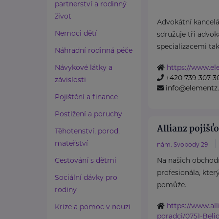
partnerství a rodinný
život
Advokátní kance
Nemoci dětí
sdružuje tři advok
specializacemi tak
Náhradní rodinná péče
Návykové látky a
https://www.el
+420 739 307 3
závislosti
info@elementz.
Pojištění a finance
Postižení a poruchy
Allianz pojišťo
Těhotenství, porod,
mateřství
nám. Svobody 29
Cestování s dětmi
Na našich obchod
profesionála, kter
Sociální dávky pro
pomůže.
rodiny
https://www.all
Krize a pomoc v nouzi
poradci/0751-Beli