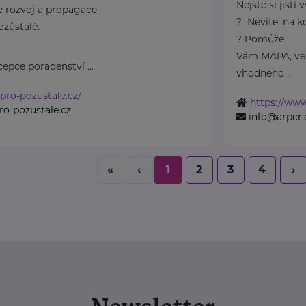
Nejste si jistí
e rozvoj a propagace
? Nevíte, na k
ozůstalé.
? Pomůže
Vám MAPA, ve
epce poradenství ...
vhodného ...
-pro-pozustale.cz/
https://www
ro-pozustale.cz
info@arpcr.
«
‹
1
2
3
4
›