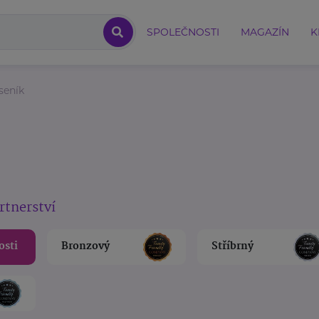
SPOLEČNOSTI
MAGAZÍN
K
seník
rtnerství
osti
Bronzový
Stříbrný