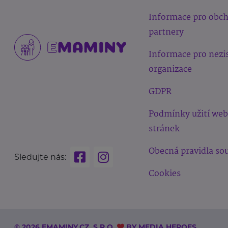
Informace pro obc
partnery
Informace pro nezi
organizace
GDPR
Podmínky užití we
stránek
Obecná pravidla sou
Sledujte nás:
Cookies
© 2026 EMAMINY.CZ, S.R.O.
BY
MEDIA HEROES