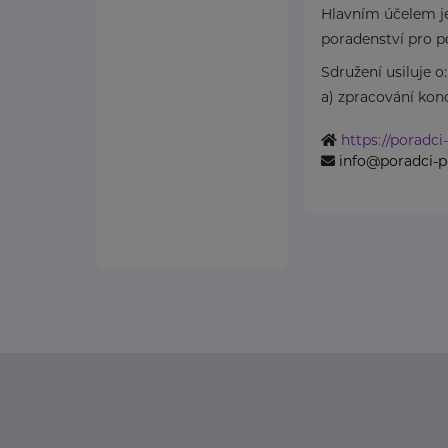
Hlavním účelem j
poradenství pro p
Sdružení usiluje o:
a) zpracování konc
https://poradci
info@poradci-p