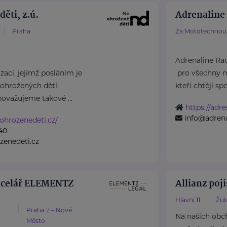
ěti, z.ú.
Adrenaline 
Praha
Za Mototechnou 
Adrenaline Rac
ací, jejímž posláním je
pro všechny m
ohrožených dětí.
kteří chtějí spoj
považujeme takové ...
https://adre
info@adrena
ohrozenedeti.cz/
40
zenedeti.cz
ncelář ELEMENTZ
Allianz poji
Hlavní 11
Žul
Praha 2 – Nové
Na našich obc
Město