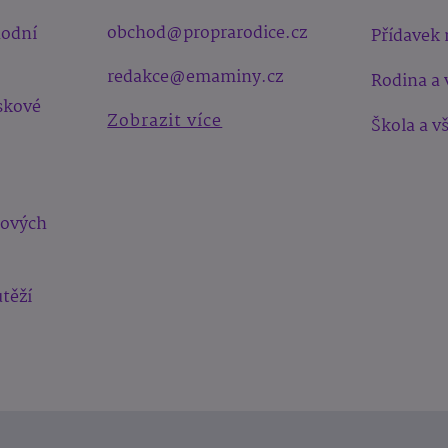
obchod@proprarodice.cz
hodní
Přídavek 
redakce@emaminy.cz
Rodina a 
skové
Zobrazit více
Škola a v
bových
těží