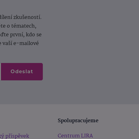
dílení zkušeností.
ěte o tématech,
te první, kdo se
e vaší e-mailové
Odeslat
Spolupracujeme
Centrum LIRA
ý příspěvek