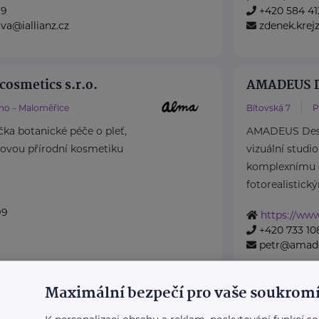
19
+420 584 41
ova@iallianz.cz
zdenek.krejz
cosmetics s.r.o.
AMADEUS De
no – Maloměřice
Bítovská 7
P
čka botanické péče o pleť,
AMADEUS Design
iovou přírodní kosmetiku
vizuální studio
komplexnímu 
fotorealistický
99
https://ww
+420 733 10
petr@amade
Maximální bezpečí pro vaše soukromí
Apartmány 