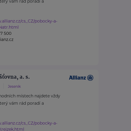
který vám rád poradí a
.allianz.cz/cs_CZ/pobocky-a-
Natr.html
37 500
lianz.cz
šťovna, a. s.
Jeseník
hodních místech najdete vždy
který vám rád poradí a
.allianz.cz/cs_CZ/pobocky-a-
Krejzek.html