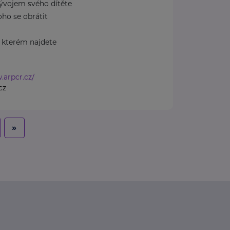
 vývojem svého dítěte
oho se obrátit
 kterém najdete
.arpcr.cz/
cz
»