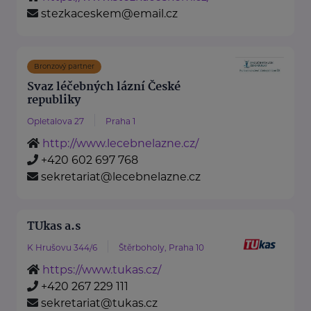
stezkaceskem@email.cz
Bronzový partner
Svaz léčebných lázní České
republiky
Opletalova 27
Praha 1
http://www.lecebnelazne.cz/
+420 602 697 768
sekretariat@lecebnelazne.cz
TUkas a.s
K Hrušovu 344/6
Štěrboholy, Praha 10
https://www.tukas.cz/
+420 267 229 111
sekretariat@tukas.cz