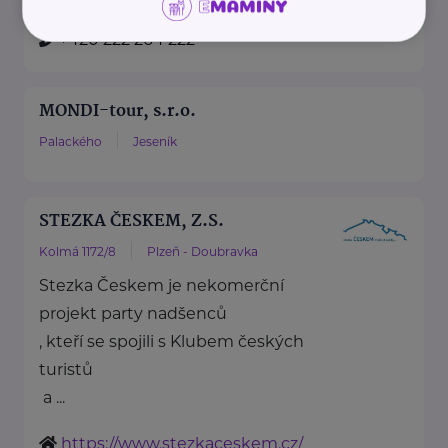
https://www.mzv.cz/
+420 222 264 222
MONDI-tour, s.r.o.
Palackého
Jeseník
STEZKA ČESKEM, Z.S.
Kolmá 1172/8
Plzeň - Doubravka
Stezka Českem je nekomerční
projekt party nadšenců
, kteří se spojili s Klubem českých
turistů
a ...
https://www.stezkaceskem.cz/