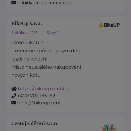
info@adrenalinerace.cz
BikeUp s.r.o.
Stehlíkova 1233
Slaný 1
Jsme BikeUP
– měníme způsob, jakým děti
jezdí na kolech!
Místo neustálého nakupování
nových kol ...
https://bikeup.rent/cs
+420 702 133 192
hello@bikeup.rent
Cestuj s dětmi s.r.o.