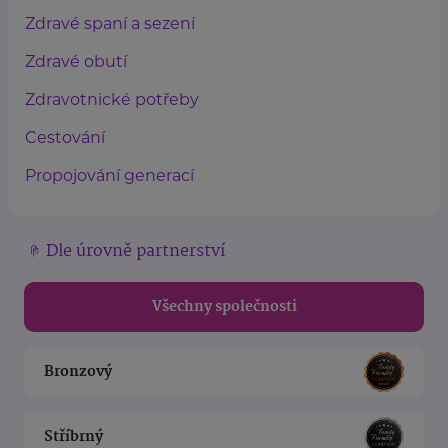
Zdravé spaní a sezení
Zdravé obutí
Zdravotnické potřeby
Cestování
Propojování generací
Dle úrovně partnerství
Všechny společnosti
Bronzový
Stříbrný