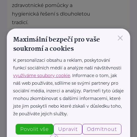
zdravotnické pomůcky a
hygienická řešení s dlouholetou
tradicí.
Zaměřuje ...
×
Maximální bezpečí pro vaše
soukromí a cookies
https://hartmanndirect.com/cs-cz
+420 800 100 150
K personalizaci obsahu a reklam, poskytování
info@hartmanndirect.cz
funkcí sociálních médií a analýze naší návštěvnosti
využíváme soubory cookie
. Informace o tom, jak
náš web používáte, sdílíme se svými partnery pro
Ing. Milan Mikulenka
sociální média, inzerci a analýzy. Partneři tyto údaje
mohou zkombinovat s dalšími informacemi, které
Nábřežní
Jeseník - Bukovice
jste jim poskytli nebo které získali v důsledku toho,
že používáte jejich služby.
Ministerstvo zahraničních věcí ČR
Povolit vše
Upravit
Odmítnout
Loretánské náměstí 5
Praha 1 – Hradčany