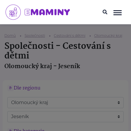
Domů
Společnosti
Cestování s dětmi
Olomoucký kraj
Společnosti - Cestování s
dětmi
Olomoucký kraj - Jeseník
Dle regionu