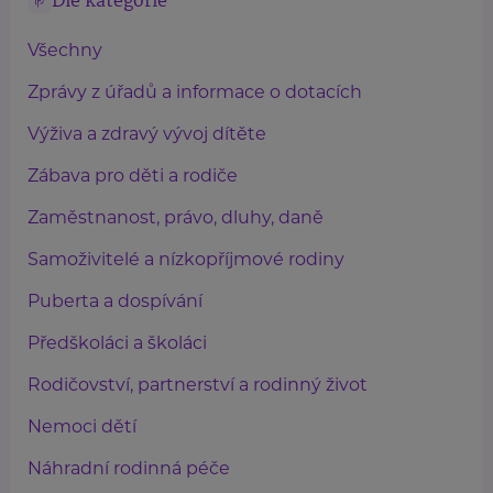
Dle kategorie
Všechny
Zprávy z úřadů a informace o dotacích
Výživa a zdravý vývoj dítěte
Zábava pro děti a rodiče
Zaměstnanost, právo, dluhy, daně
Samoživitelé a nízkopříjmové rodiny
Puberta a dospívání
Předškoláci a školáci
Rodičovství, partnerství a rodinný život
Nemoci dětí
Náhradní rodinná péče