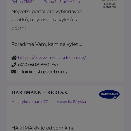
Rybná 716/24
Praha 1 - Staré Město
Největší portál pro vyhledávání
zážitků, ubytování a výletů s
dětmi
Poradíme Vám, kam na výlet ...
https://www.cestujsdetmi.cz/
+420 608 860 757
info@cestujsdetmi.cz
HARTMANN – RICO a.s.
Masarykovo nám. 77
Veverská Bítýška
HARTMANN je odborník na