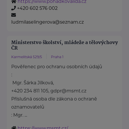
https://www.pohadkovalida.cz
+420 602 576 002
ludmilaselingerova@seznam.cz
Ministerstvo školství, mládeže a tělovýchovy
ČR
Karmelitská 529/5
Praha 1
Pověřenec pro ochranu osobních údajů
:
Mgr. Šárka Jílková,
+420 234 811 105, gdpr@msmt.cz
Příslušná osoba dle zákona o ochraně
oznamovatelů
: Mgr. ...
https://www.msmt.cz/