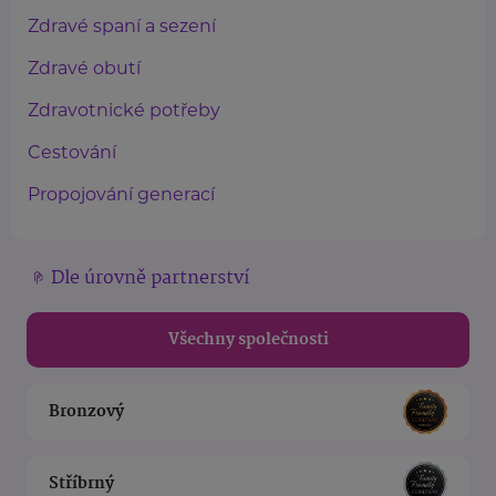
Zdravé spaní a sezení
Zdravé obutí
Zdravotnické potřeby
Cestování
Propojování generací
Dle úrovně partnerství
Všechny společnosti
Bronzový
Stříbrný