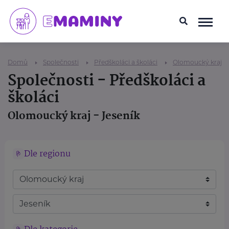
Domů
Společnosti
Předškoláci a školáci
Olomoucký kraj
Společnosti - Předškoláci a
školáci
Olomoucký kraj - Jeseník
Dle regionu