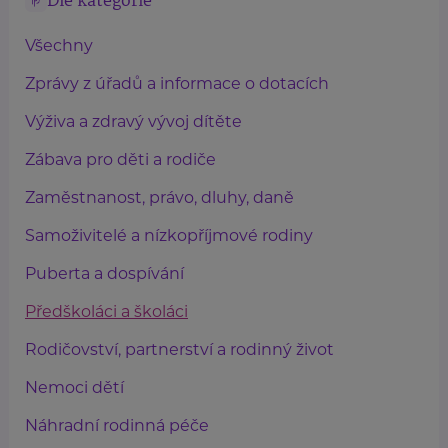
Dle kategorie
Všechny
Zprávy z úřadů a informace o dotacích
Výživa a zdravý vývoj dítěte
Zábava pro děti a rodiče
Zaměstnanost, právo, dluhy, daně
Samoživitelé a nízkopříjmové rodiny
Puberta a dospívání
Předškoláci a školáci
Rodičovství, partnerství a rodinný život
Nemoci dětí
Náhradní rodinná péče