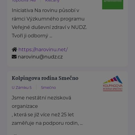
Topolová 748
Klecany
Iniciativa Na rovinu působí v
rámci Výzkumného programu
Veřejné duševní zdraví v NUDZ.
Tvoří ji odborný ...
https://narovinu.net/
narovinu@nudz.cz
Kolpingova rodina Smečno
U Zámku 5
Smečno
Jsme nestátní nezisková
organizace
, která se již více než 25 let
zaměřuje na podporu rodin, ...