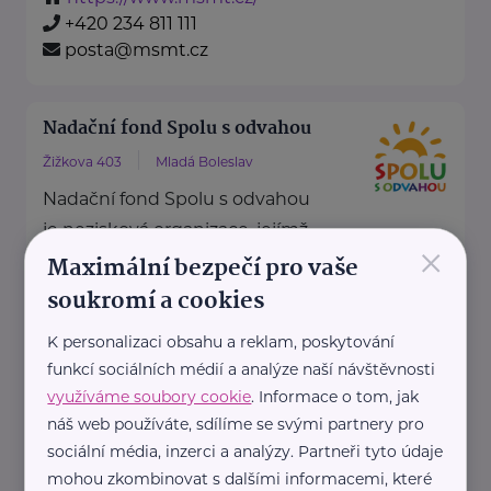
+420 234 811 111
posta@msmt.cz
Nadační fond Spolu s odvahou
Žižkova 403
Mladá Boleslav
Nadační fond Spolu s odvahou
je nezisková organizace, jejímž
×
Maximální bezpečí pro vaše
posláním je podporovat duševní
zdraví dětí ...
soukromí a cookies
https://spolusodvahou.org/cz/
K personalizaci obsahu a reklam, poskytování
+420 725 565 273
funkcí sociálních médií a analýze naší návštěvnosti
info@spolusodvahou.cz
využíváme soubory cookie
. Informace o tom, jak
náš web používáte, sdílíme se svými partnery pro
sociální média, inzerci a analýzy. Partneři tyto údaje
Národní asociace dobrovolnictví
mohou zkombinovat s dalšími informacemi, které