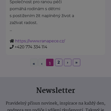
Společnost pro ranou péči
pomáhá rodinám s dětmi
s postižením žít naplněný život a
zažívat radost.
...
https://www.ranapece.cz/
+420 774 334 114
2
›
»
«
‹
1
Newsletter
Pravidelný přísun novinek, inspirace na každý den,
podpora pro rodiče i sdílení zkušeností. Takový je