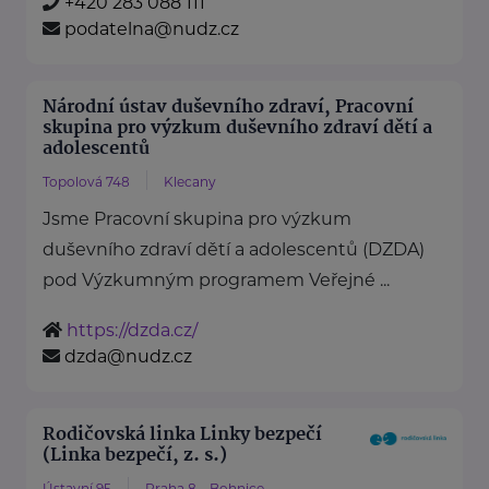
+420 283 088 111
podatelna@nudz.cz
Národní ústav duševního zdraví, Pracovní
skupina pro výzkum duševního zdraví dětí a
adolescentů
Topolová 748
Klecany
Jsme Pracovní skupina pro výzkum
duševního zdraví dětí a adolescentů (DZDA)
pod Výzkumným programem Veřejné ...
https://dzda.cz/
dzda@nudz.cz
Rodičovská linka Linky bezpečí
(Linka bezpečí, z. s.)
Ústavní 95
Praha 8 – Bohnice