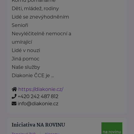
Komu pomáháme
Děti, mládež, rodiny
Lidé se znevýhodněním
Senioři
Nevyléčitelně nemocní a
umírající
Lidé v nouzi
Jiná pomoc
Naše služby
Diakonie ČCE je ...
https://diakonie.cz/
+420 242 487 812
info@diakonie.cz
Iniciativa NA ROVINU