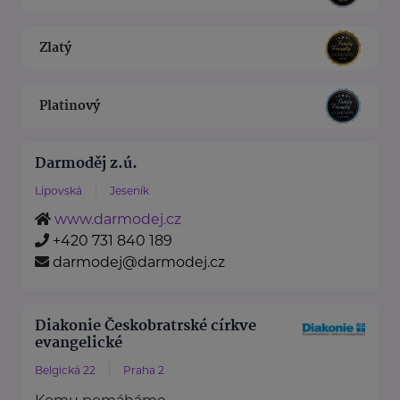
Zlatý
Platinový
Darmoděj z.ú.
Lipovská
Jeseník
www.darmodej.cz
+420 731 840 189
darmodej@darmodej.cz
Diakonie Českobratrské církve
evangelické
Belgická 22
Praha 2