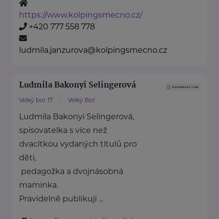
https://www.kolpingsmecno.cz/
+420 777 558 778
ludmila.janzurova@kolpingsmecno.cz
Ludmila Bakonyi Selingerová
Velký bor 17
Velký Bor
Ludmila Bakonyi Selingerová,
spisovatelka s více než
dvacítkou vydaných titulů pro
děti,
pedagožka a dvojnásobná
maminka.
Pravidelně publikuji ...