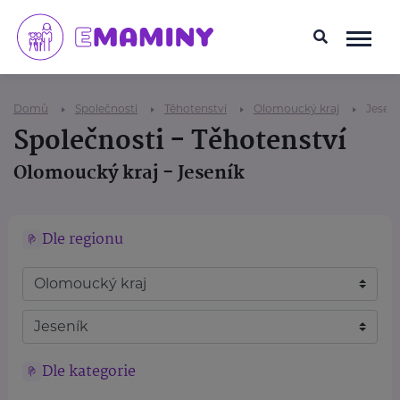
Domů
Společnosti
Těhotenství
Olomoucký kraj
Jesení
Společnosti - Těhotenství
Olomoucký kraj - Jeseník
Dle regionu
Dle kategorie