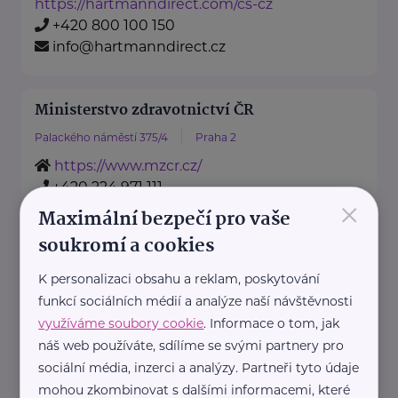
https://hartmanndirect.com/cs-cz
+420 800 100 150
info@hartmanndirect.cz
Ministerstvo zdravotnictví ČR
Palackého náměstí 375/4
Praha 2
https://www.mzcr.cz/
+420 224 971 111
×
mzcr@mzcr.cz
Maximální bezpečí pro vaše
soukromí a cookies
Nadační fond pro předčasně
K personalizaci obsahu a reklam, poskytování
narozené děti
funkcí sociálních médií a analýze naší návštěvnosti
Podolské nábřeží 157/36
Praha 4
využíváme soubory cookie
. Informace o tom, jak
náš web používáte, sdílíme se svými partnery pro
Nadační fond pro předčasně
sociální média, inzerci a analýzy. Partneři tyto údaje
narozené děti je nezisková
mohou zkombinovat s dalšími informacemi, které
organizace