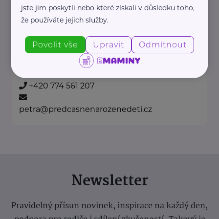
jste jim poskytli nebo které získali v důsledku toho,
, která pomáhá rodinám
že používáte jejich služby.
předčasně narozených dětí.
Fond ...
Povolit vše
Upravit
Odmítnout
https://predcasnenarozenedeti.cz/
+420 774 561 207
petra@predcasnenarozenedeti.cz
Newsletter
Pravidelný přísun novinek, inspirace na každý den,