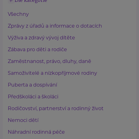
Dle kategorie
Všechny
Zprávy z úřadů a informace o dotacích
Výživa a zdravý vývoj dítěte
Zábava pro děti a rodiče
Zaměstnanost, právo, dluhy, daně
Samoživitelé a nízkopříjmové rodiny
Puberta a dospívání
Předškoláci a školáci
Rodičovství, partnerství a rodinný život
Nemoci dětí
Náhradní rodinná péče