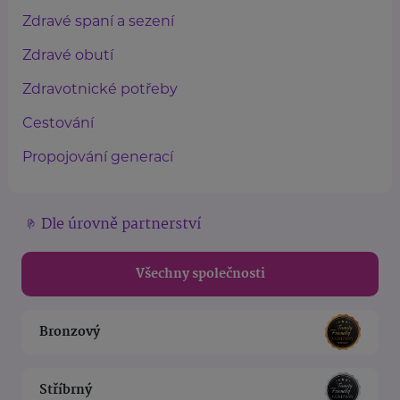
Zdravé spaní a sezení
Zdravé obutí
Zdravotnické potřeby
Cestování
Propojování generací
Dle úrovně partnerství
Všechny společnosti
Bronzový
Stříbrný