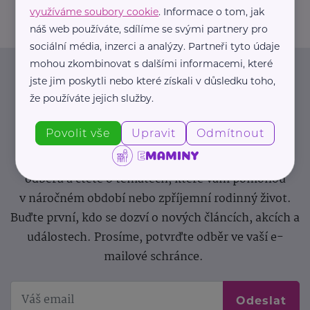
využíváme soubory cookie
. Informace o tom, jak
náš web používáte, sdílíme se svými partnery pro
sociální média, inzerci a analýzy. Partneři tyto údaje
mohou zkombinovat s dalšími informacemi, které
Newsletter
jste jim poskytli nebo které získali v důsledku toho,
že používáte jejich služby.
Pravidelný přísun novinek, inspirace na každý den,
Povolit vše
Upravit
Odmítnout
podpora pro rodiče i sdílení zkušeností. Takový je
Newsletter webu eMaminy.cz. Přihlaste se k jeho
odběru a čtěte o tématech, které vám pomohou
v náročném období nebo zpříjemní rodinný život.
Buďte první, kdo se dozví o nových článcích, akcích a
událostech. Prosíme, potvrďte odběr ve vaší e-
mailové schránce.
Odeslat