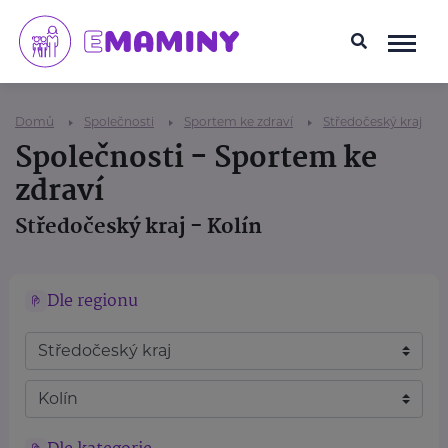
Domů
Společnosti
Sportem ke zdraví
Středočeský kraj
Společnosti - Sportem ke
zdraví
Středočeský kraj - Kolín
Dle regionu