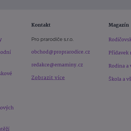
Kontakt
Magazín
y
Rodičovsk
Pro prarodiče s.r.o.
obchod@proprarodice.cz
hodní
Přídavek 
redakce@emaminy.cz
Rodina a 
skové
Zobrazit více
Škola a v
bových
těží