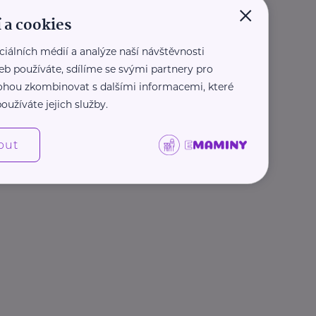
×
 a cookies
ciálních médií a analýze naší návštěvnosti
eb používáte, sdílíme se svými partnery pro
 mohou zkombinovat s dalšími informacemi, které
oužíváte jejich služby.
out