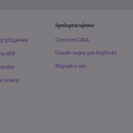
Spolupracujeme
Centrum LIRA
ý příspěvek
Úsměv nejen pro Kryštofa
na dítě
Napsali o nás
vztahy
še kolem