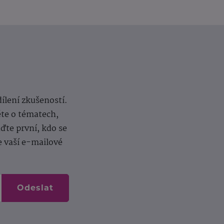
dílení zkušeností.
ěte o tématech,
te první, kdo se
e vaší e-mailové
Odeslat