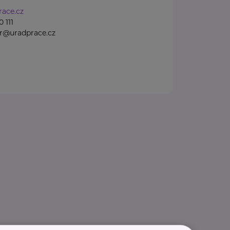
ace.cz
 111
gr@uradprace.cz