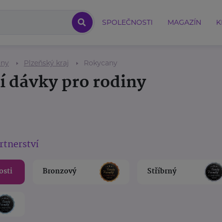
SPOLEČNOSTI
MAGAZÍN
K
iny
Plzeňský kraj
Rokycany
í dávky pro rodiny
rtnerství
osti
Bronzový
Stříbrný