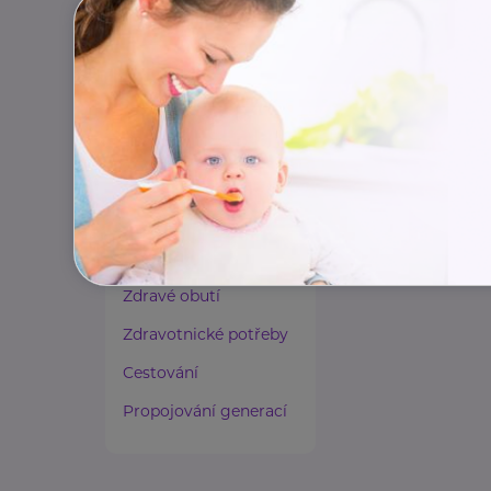
Paliativní péče
Rady a tipy
Harmonie duše a těla
Zaměstnávání osob ze
zdravotním
postižením
Lázeňství a wellness
Zdravé spaní a sezení
Zdravé obutí
Zdravotnické potřeby
Cestování
Propojování generací