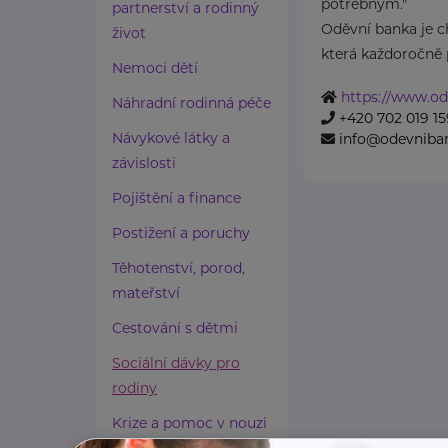
potřebným."
partnerství a rodinný
Oděvní banka je ch
život
která každoročně p
Nemoci dětí
https://www.od
Náhradní rodinná péče
+420 702 019 15
Návykové látky a
info@odevniba
závislosti
Pojištění a finance
Postižení a poruchy
Těhotenství, porod,
mateřství
Cestování s dětmi
Sociální dávky pro
rodiny
Krize a pomoc v nouzi