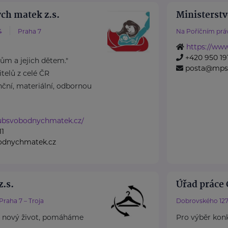
ch matek z.s.
Ministerstv
4
Praha 7
Na Poříčním práv
https://ww
+420 950 191
m a jejich dětem."
posta@mps
elů z celé ČR
ční, materiální, odbornou
lubsvobodnychmatek.cz/
11
odnychmatek.cz
.s.
Úřad práce 
Praha 7 – Troja
Dobrovského 127
 nový život, pomáháme
Pro výběr konk