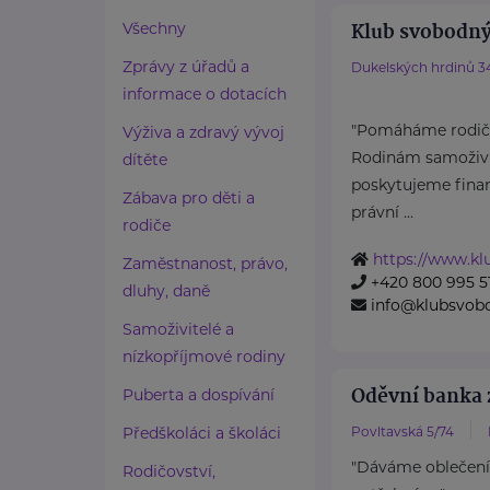
Klub svobodný
Všechny
Zprávy z úřadů a
Dukelských hrdinů 3
informace o dotacích
"Pomáháme rodičů
Výživa a zdravý vývoj
Rodinám samoživit
dítěte
poskytujeme finan
Zábava pro děti a
právní ...
rodiče
https://www.k
Zaměstnanost, právo,
+420 800 995 5
dluhy, daně
info@klubsvob
Samoživitelé a
nízkopříjmové rodiny
Oděvní banka z
Puberta a dospívání
Předškoláci a školáci
Povltavská 5/74
"Dáváme oblečení
Rodičovství,