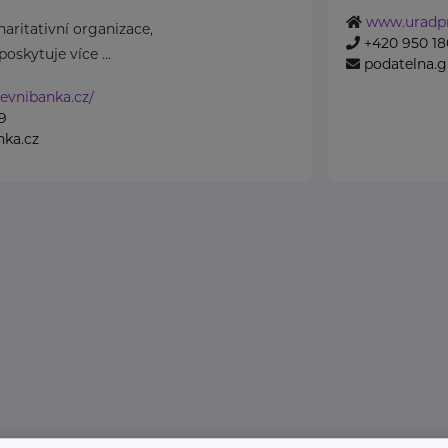
www.uradpr
aritativní organizace,
+420 950 180
oskytuje více ...
podatelna.
evnibanka.cz/
9
nka.cz