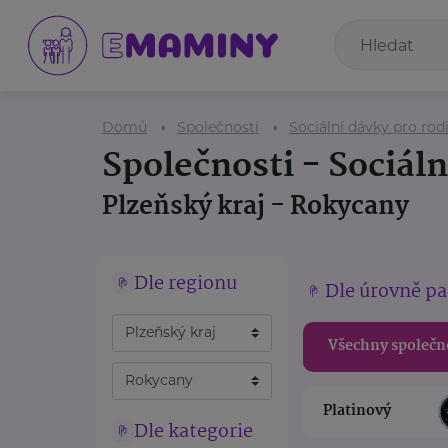
Domů
Společnosti
Sociální dávky pro rod
Společnosti - Sociáln
Plzeňský kraj - Rokycany
Dle regionu
Dle úrovně pa
Všechny společn
Platinový
Dle kategorie