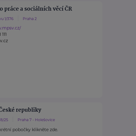
o práce a sociálních věcí ČR
u 1/376
Praha 2
w.mpsv.cz/
 111
v.cz
České republiky
8/25
Praha 7 - Holešovice
rétní pobočky klikněte zde.