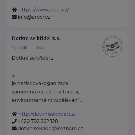
https://www.arpcr.cz/
info@arpcr.cz
Dotkni se křídel z.s.
Jívka 216
Jívka
Dotkni se křídel z.
s.
je nezisková organizace
zaměřená na falcony terapii,
environmentální vzdělávání ...
http://dotknisekridel.cz/
+420 792 262 128
dotknisekridel@seznam.cz