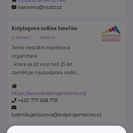
https://narovinu.net/
narovinu@nudz.cz
Kolpingova rodina Smečno
U Zámku 5
Smečno
Jsme nestátní nezisková
organizace
, která se již více než 25 let
zaměřuje na podporu rodin, ...
https://www.kolpingsmecno.cz/
+420 777 558 778
ludmila.janzurova@kolpingsmecno.cz