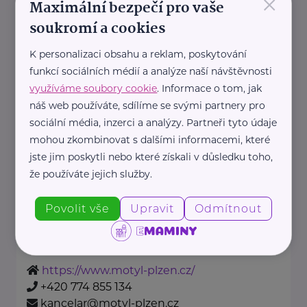
×
Maximální bezpečí pro vaše
Ministerstvo zdravotnictví ČR
soukromí a cookies
Palackého náměstí 375/4
Praha 2
https://www.mzcr.cz/
K personalizaci obsahu a reklam, poskytování
+420 224 971 111
funkcí sociálních médií a analýze naší návštěvnosti
mzcr@mzcr.cz
využíváme soubory cookie
. Informace o tom, jak
náš web používáte, sdílíme se svými partnery pro
sociální média, inzerci a analýzy. Partneři tyto údaje
MOTÝL, z.ú.
mohou zkombinovat s dalšími informacemi, které
Žlutická 22694/2
Plzeň
jste jim poskytli nebo které získali v důsledku toho,
že používáte jejich služby.
Organizace MOTÝL nabízí své
služby již od roku 2004.
Povolit vše
Upravit
Odmítnout
Rodinné centrum
Vytváří prostor, kde mohou ...
https://www.motyl-plzen.cz/
+420 774 855 134
kancelar@motyl-plzen.cz