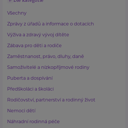
Dle kategorie
Všechny
Zprávy z úřadů a informace o dotacích
Výživa a zdravý vývoj dítěte
Zábava pro děti a rodiče
Zaměstnanost, právo, dluhy, daně
Samoživitelé a nízkopříjmové rodiny
Puberta a dospívání
Předškoláci a školáci
Rodičovství, partnerství a rodinný život
Nemoci dětí
Náhradní rodinná péče