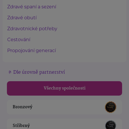
Zdravé spaní a sezení
Zdravé obutí
Zdravotnické potřeby
Cestování
Propojování generací
Dle úrovně partnerství
Všechny společnosti
Bronzový
Stříbrný