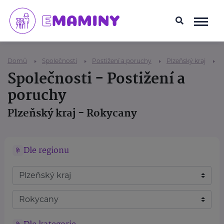
Domů
Společnosti
Postižení a poruchy
Plzeňský kraj
Společnosti - Postižení a
poruchy
Plzeňský kraj - Rokycany
Dle regionu