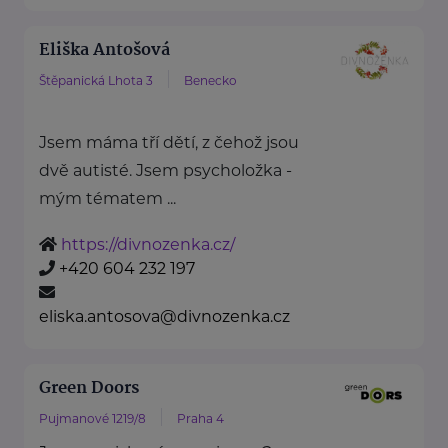
Eliška Antošová
Štěpanická Lhota 3
Benecko
Jsem máma tří dětí, z čehož jsou
dvě autisté. Jsem psycholožka -
mým tématem ...
https://divnozenka.cz/
+420 604 232 197
eliska.antosova@divnozenka.cz
Green Doors
Pujmanové 1219/8
Praha 4