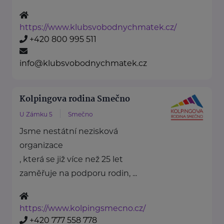
https://www.klubsvobodnychmatek.cz/
+420 800 995 511
info@klubsvobodnychmatek.cz
Kolpingova rodina Smečno
U Zámku 5
Smečno
Jsme nestátní nezisková
organizace
, která se již více než 25 let
zaměřuje na podporu rodin, ...
https://www.kolpingsmecno.cz/
+420 777 558 778