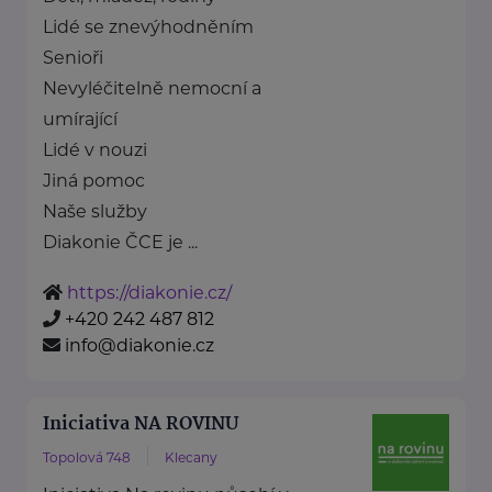
Lidé se znevýhodněním
Senioři
Nevyléčitelně nemocní a
umírající
Lidé v nouzi
Jiná pomoc
Naše služby
Diakonie ČCE je ...
https://diakonie.cz/
+420 242 487 812
info@diakonie.cz
Iniciativa NA ROVINU
Topolová 748
Klecany