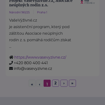
Projekt VašeVýživné.cz, Asociace
neúplných rodin z.s.
Národní 961/25
Praha 1
VašeVýživné.cz
je asistenční program, který pod
záštitou Asociace neúplných
rodin z. s. pomáhá rodičům získat
...
https://www.vasevyzivne.cz/
+420 800 400 441
info@vasevyzivne.cz
2
›
»
«
‹
1