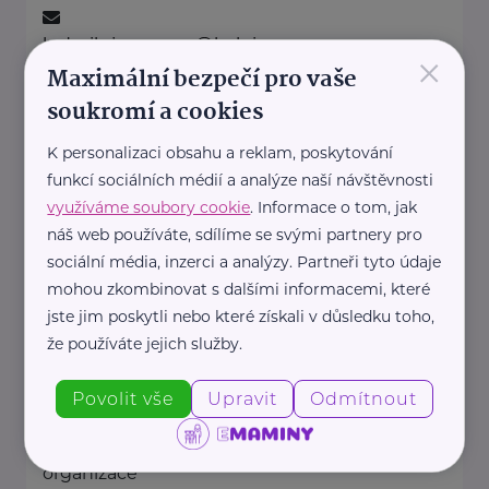
ludmila.janzurova@kolpingsmecno.cz
×
Maximální bezpečí pro vaše
soukromí a cookies
Ministerstvo práce a sociálních věcí ČR
K personalizaci obsahu a reklam, poskytování
Na Poříčním právu 1/376
Praha 2
funkcí sociálních médií a analýze naší návštěvnosti
https://www.mpsv.cz/
využíváme soubory cookie
. Informace o tom, jak
+420 950 191 111
náš web používáte, sdílíme se svými partnery pro
posta@mpsv.cz
sociální média, inzerci a analýzy. Partneři tyto údaje
mohou zkombinovat s dalšími informacemi, které
jste jim poskytli nebo které získali v důsledku toho,
Nadační fond pro předčasně
narozené děti
že používáte jejich služby.
Podolské nábřeží 157/36
Praha 4
Povolit vše
Upravit
Odmítnout
Nadační fond pro předčasně
narozené děti je nezisková
organizace