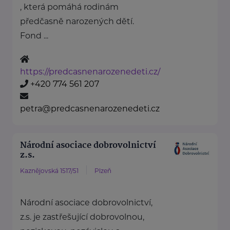
, která pomáhá rodinám
předčasně narozených dětí.
Fond ...
https://predcasnenarozenedeti.cz/
+420 774 561 207
petra@predcasnenarozenedeti.cz
Národní asociace dobrovolnictví
z.s.
Kaznějovská 1517/51
Plzeň
Národní asociace dobrovolnictví,
z.s. je zastřešující dobrovolnou,