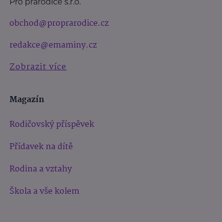
Pro prarodiče s.r.o.
obchod@proprarodice.cz
redakce@emaminy.cz
Zobrazit více
Magazín
Rodičovský příspěvek
Přídavek na dítě
Rodina a vztahy
Škola a vše kolem