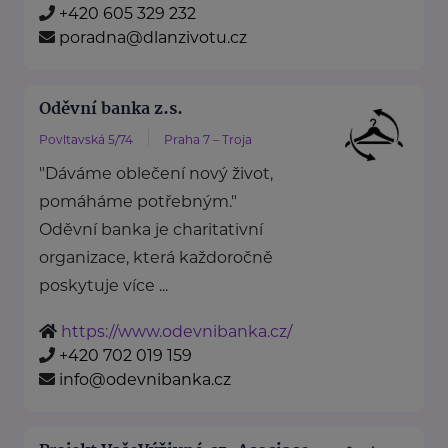
+420 605 329 232
poradna@dlanzivotu.cz
Oděvní banka z.s.
Povltavská 5/74
Praha 7 – Troja
"Dáváme oblečení nový život,
pomáháme potřebným."
Oděvní banka je charitativní
organizace, která každoročně
poskytuje více ...
https://www.odevnibanka.cz/
+420 702 019 159
info@odevnibanka.cz