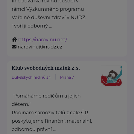
Iniciativa Na rovinu působí v
rámci Výzkumného programu
Veřejné duševní zdraví v NUDZ.
Tvoří ji odborný ...
https://narovinu.net/
narovinu@nudz.cz
Klub svobodných matek z.s.
Dukelských hrdinů 34
Praha 7
"Pomáháme rodičům a jejich
dětem."
Rodinám samoživitelů z celé ČR
poskytujeme finanční, materiální,
odbornou právní ...