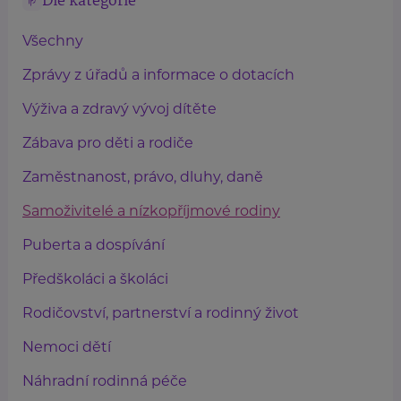
Dle kategorie
Všechny
Zprávy z úřadů a informace o dotacích
Výživa a zdravý vývoj dítěte
Zábava pro děti a rodiče
Zaměstnanost, právo, dluhy, daně
Samoživitelé a nízkopříjmové rodiny
Puberta a dospívání
Předškoláci a školáci
Rodičovství, partnerství a rodinný život
Nemoci dětí
Náhradní rodinná péče