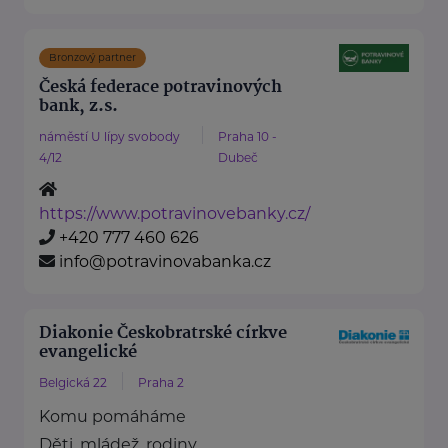
Bronzový partner
Česká federace potravinových
bank, z.s.
náměstí U lípy svobody
Praha 10 -
4/12
Dubeč
https://www.potravinovebanky.cz/
+420 777 460 626
info@potravinovabanka.cz
Diakonie Českobratrské církve
evangelické
Belgická 22
Praha 2
Komu pomáháme
Děti, mládež, rodiny