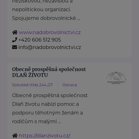
neziskovou, nezávislou a
nepolitickou organizací.
Spojujeme dobrovolnické ...
www.nadobrovolnictvi.cz
+420 606 512 905
info@nadobrovolnictvi.cz
Obecně prospěšná společnost
DLAŇ ŽIVOTU
Sokolská třída 244 /27
Ostrava
Obecně prospěšná společnost
Dlaň životu nabízí pomoc a
podporu těhotným ženám a
rodičům s malými ...
https://dlanzivotu.cz/