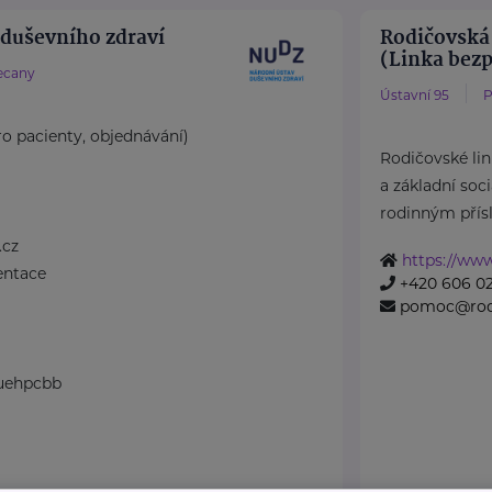
 duševního zdraví
Rodičovská 
(Linka bezpe
ecany
Ústavní 95
P
ro pacienty, objednávání)
Rodičovské li
a základní soc
rodinným přísl
.cz
https://www
entace
+420 606 02
pomoc@rodi
 uehpcbb