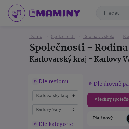
Domů
Společnosti
Rodina vs škola
Kar
Společnosti - Rodina
Karlovarský kraj - Karlovy V
Dle regionu
Dle úrovně pa
Všechny společn
Platinový
Dle kategorie