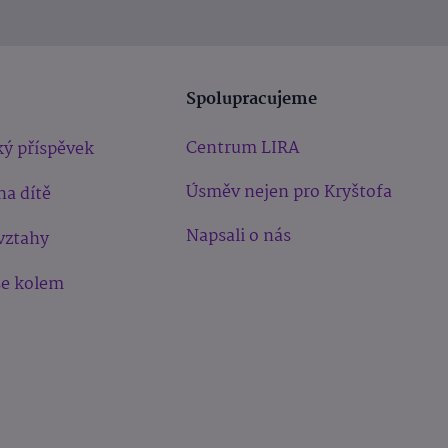
Spolupracujeme
Centrum LIRA
ý příspěvek
Úsměv nejen pro Kryštofa
na dítě
Napsali o nás
vztahy
še kolem