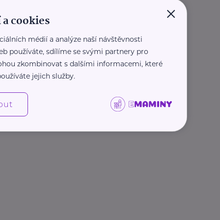
×
 a cookies
ciálních médií a analýze naší návštěvnosti
eb používáte, sdílíme se svými partnery pro
 mohou zkombinovat s dalšími informacemi, které
oužíváte jejich služby.
out