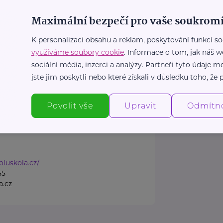
dz.cz/
Maximální bezpečí pro vaše soukromí
1
z.cz
K personalizaci obsahu a reklam, poskytování funkcí so
využíváme soubory cookie
. Informace o tom, jak náš w
sociální média, inzerci a analýzy. Partneři tyto údaje
s.
jste jim poskytli nebo které získali v důsledku toho, že p
Praha 4 Krč
Povolit vše
Upravit
Odmítn
 aby všechny děti, bez
oluskola.cz/
55
a.cz