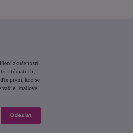
dílení zkušeností.
ěte o tématech,
te první, kdo se
e vaší e-mailové
Odeslat