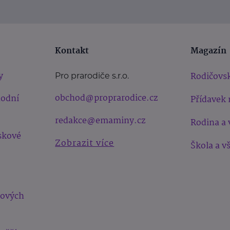
Kontakt
Magazín
y
Rodičovsk
Pro prarodiče s.r.o.
obchod@proprarodice.cz
hodní
Přídavek 
redakce@emaminy.cz
Rodina a 
skové
Zobrazit více
Škola a v
bových