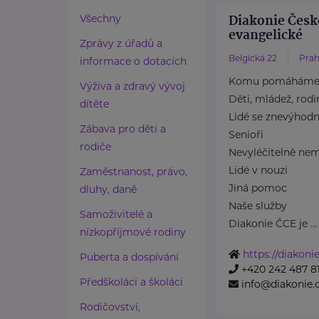
Diakonie Česk
Všechny
evangelické
Zprávy z úřadů a
Belgická 22
Prah
informace o dotacích
Komu pomáhám
Výživa a zdravý vývoj
Děti, mládež, rodi
dítěte
Lidé se znevýhod
Zábava pro děti a
Senioři
rodiče
Nevyléčitelně nem
Lidé v nouzi
Zaměstnanost, právo,
Jiná pomoc
dluhy, daně
Naše služby
Samoživitelé a
Diakonie ČCE je ...
nízkopříjmové rodiny
https://diakonie
Puberta a dospívání
+420 242 487 8
Předškoláci a školáci
info@diakonie.
Rodičovství,