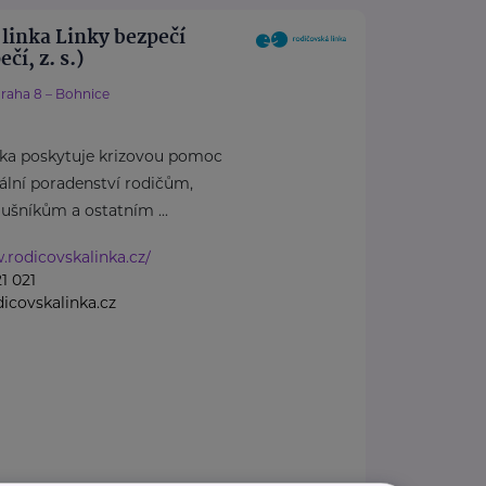
linka Linky bezpečí
čí, z. s.)
raha 8 – Bohnice
nka poskytuje krizovou pomoc
iální poradenství rodičům,
ušníkům a ostatním ...
.rodicovskalinka.cz/
1 021
covskalinka.cz