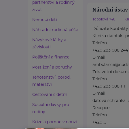
partnerství a rodinný
Národní ústav
život
Nemoci dětí
Topolová 748
Kl
Důležité kontakty
Náhradní rodinná péče
Klinika (kontakt p
Návykové látky a
Telefon
závislosti
+420 283 088 244
Pojištění a finance
E-mail
ambulance@nudz
Postižení a poruchy
Zdravotní dokum
Těhotenství, porod,
Telefon
mateřství
+420 283 088 111
E-mail
Cestování s dětmi
datová schránka:
Sociální dávky pro
Recepce
rodiny
Telefon
Krize a pomoc v nouzi
+420 ...