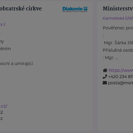
obratrské církve
Ministerstv
Karmelitská 529/
a 2
Pověřenec pro
e
:
ny
Mgr. Šárka Jí
něním
Příslušná oso
: Mgr. ...
ocní a umírající
https://ww
+420 234 811
posta@msm
.cz/
12
cz