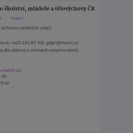
o školství, mládeže a tělovýchovy ČR
5
Praha 1
 ochranu osobních údajů
lková, +420 234 811 105, gdpr@msmt.cz
ba dle zákona o ochraně oznamovatelů
w.msmt.cz/
 111
t.cz