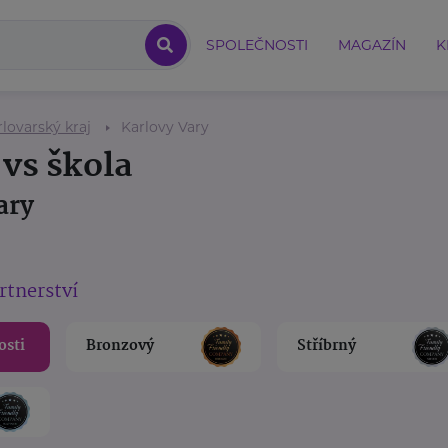
SPOLEČNOSTI
MAGAZÍN
K
lovarský kraj
Karlovy Vary
 vs škola
ary
rtnerství
osti
Bronzový
Stříbrný