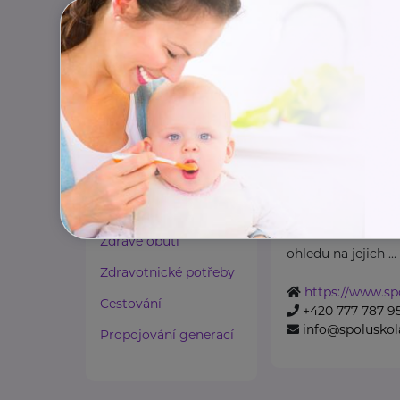
Paliativní péče
https://www.nu
+420 283 088 11
Rady a tipy
podatelna@nud
Harmonie duše a těla
Zaměstnávání osob ze
zdravotním
Spoluškola, z. 
postižením
Ružinovská 1161/8
Lázeňství a wellness
Spoluškola, z. s.
Zdravé spaní a sezení
, se zasazuje o to,
Zdravé obutí
ohledu na jejich ...
Zdravotnické potřeby
https://www.sp
Cestování
+420 777 787 9
info@spoluskol
Propojování generací