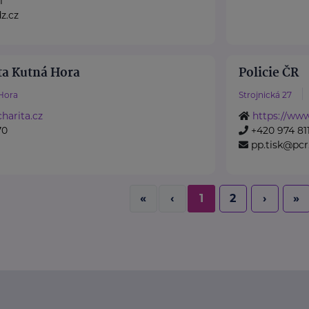
1
z.cz
ta Kutná Hora
Policie ČR
Hora
Strojnická 27
harita.cz
https://www
70
+420 974 811
pp.tisk@pcr
«
‹
1
2
›
»