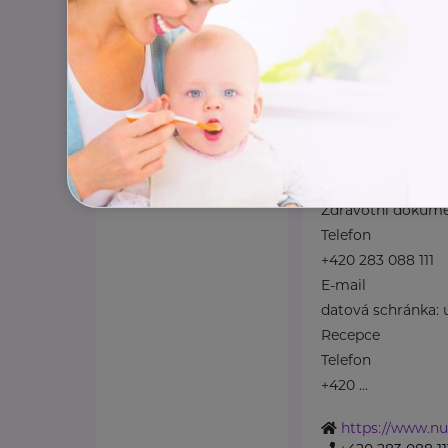
Topolová 748
Kl
Důležité kontakty
Klinika (kontakt p
Telefon
+420 283 088 244
E-mail
ambulance@nudz
Zdravotní dokum
Telefon
+420 283 088 111
E-mail
datová schránka:
Recepce
Telefon
+420 ...
https://www.nu