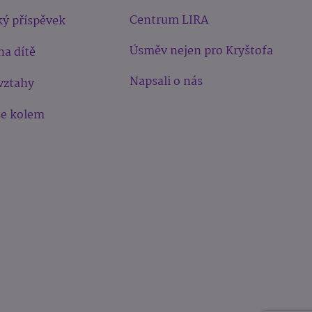
Centrum LIRA
ý příspěvek
Úsměv nejen pro Kryštofa
na dítě
Napsali o nás
vztahy
še kolem