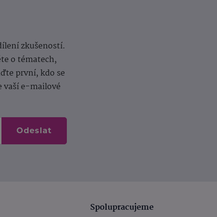
dílení zkušeností.
ěte o tématech,
te první, kdo se
e vaší e-mailové
Odeslat
Spolupracujeme