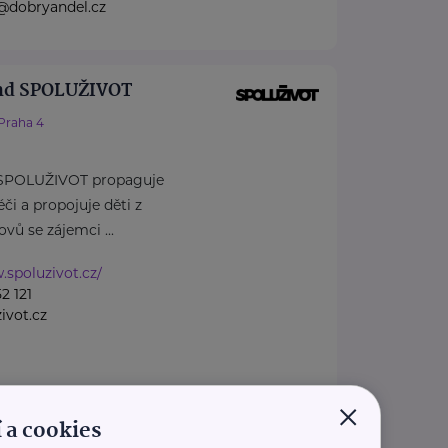
@dobryandel.cz
nd SPOLUŽIVOT
Praha 4
 SPOLUŽIVOT propaguje
či a propojuje děti z
ů se zájemci ...
.spoluzivot.cz/
2 121
ivot.cz
×
 a cookies
spěšná společnost