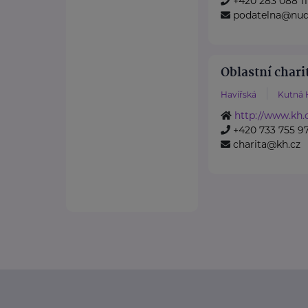
+420 283 088 11
podatelna@nud
Oblastní chari
Havířská
Kutná 
http://www.kh.c
+420 733 755 9
charita@kh.cz