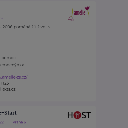
.
ha
u 2006 pomáhá žít život s
ní pomoc
emocným a ...
.amelie-zs.cz/
1 123
ie-zs.cz
-Start
/22
Praha 6