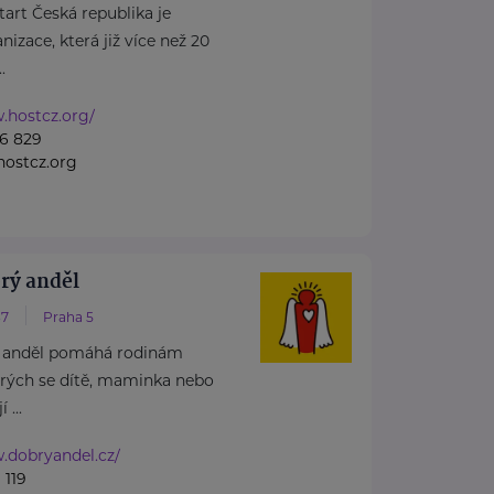
rt Česká republika je
izace, která již více než 20
.
.hostcz.org/
6 829
ostcz.org
rý anděl
37
Praha 5
 anděl pomáhá rodinám
erých se dítě, maminka nebo
 ...
.dobryandel.cz/
 119