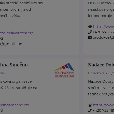
ký statek“ nabízí luxusní
HOST Home-Sta
m seniorům již od
nezisková organ
ového věku
let podporuje ..
https://www
+420 776 55
azdimskystatek.cz/
produkce@h
72
na@gmail.com
odina Smečno
Nadace Dob
čno
Holečkova 3331/
isková organizace
Nadace Dobrý
 než 25 let zaměřuje na
s dětmi, ve kt
tatínek potýkají
lpingsmecno.cz/
https://www
78
+420 733 119