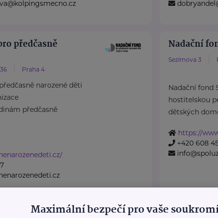
rova@kolpingsmecno.cz
dobryandel
pro předčasně
Nadační fo
Sezimova 3
/36
Praha 4
předčasně narozené děti
Nadační fond
nizace
hostitelskou pé
odinám předčasně
dětských domov
https://www
+420 608 45
info@spoluz
nenarozenedeti.cz/
07
enarozenedeti.cz
Maximální bezpečí pro vaše soukromí
 duševního zdraví
Obecně pro