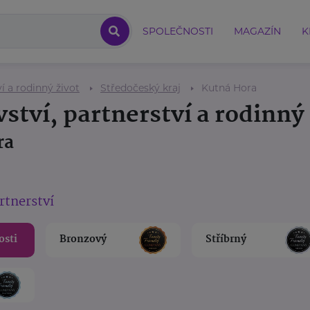
SPOLEČNOSTI
MAGAZÍN
K
í a rodinný život
Středočeský kraj
Kutná Hora
ství, partnerství a rodinný 
ra
rtnerství
osti
Bronzový
Stříbrný