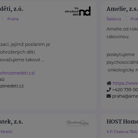
ěti, z.ú.
Amelie, z.s
Praha
Šaldova
Pra
Amelie od rok
rakovinou:
ací, jejímž posláním je
ohrožených dětí.
poskytujeme
považujeme takové ...
psychosociál
onkologicky n
ohrozenedeti.cz/
40
https://www
zenedeti.cz
+420 739 00
praha@amel
tek, z.s.
HOST Home
Mratín
V.P.Čkalova 784