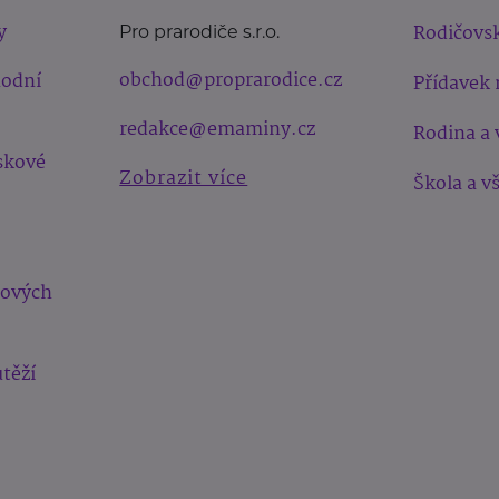
y
Rodičovsk
Pro prarodiče s.r.o.
obchod@proprarodice.cz
hodní
Přídavek 
redakce@emaminy.cz
Rodina a 
skové
Zobrazit více
Škola a v
bových
těží