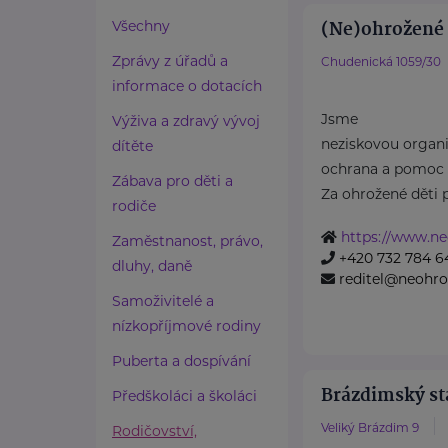
(Ne)ohrožené d
Všechny
Zprávy z úřadů a
Chudenická 1059/30
informace o dotacích
Jsme
Výživa a zdravý vývoj
neziskovou organiz
dítěte
ochrana a pomoc 
Zábava pro děti a
Za ohrožené děti 
rodiče
https://www.ne
Zaměstnanost, právo,
+420 732 784 6
dluhy, daně
reditel@neohro
Samoživitelé a
nízkopříjmové rodiny
Puberta a dospívání
Brázdimský sta
Předškoláci a školáci
Veliký Brázdim 9
Rodičovství,