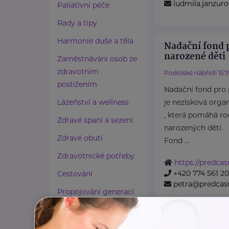
ludmila.janzu
Paliativní péče
Rady a tipy
Harmonie duše a těla
Nadační fond 
narozené děti
Zaměstnávání osob ze
zdravotním
Podolské nábřeží 157
postižením
Nadační fond pro 
Lázeňství a wellness
je nezisková orga
, která pomáhá r
Zdravé spaní a sezení
narozených dětí.
Zdravé obutí
Fond ...
Zdravotnické potřeby
https://predcas
+420 774 561 2
Cestování
petra@predcasn
Propojování generací
Národní ústav