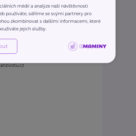
TU
ciálních médií a analýze naší návštěvnosti
eb používáte, sdílíme se svými partnery pro
4 /27
Ostrava
 mohou zkombinovat s dalšími informacemi, které
šná společnost Dlaň životu
oužíváte jejich služby.
 a podporu těhotným ženám a
mi ...
out
zivotu.cz/
9 232
anzivotu.cz