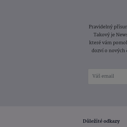
Pravidelný přísun
Takový je News
které vám pomoh
dozví o nových 
Důležité odkazy