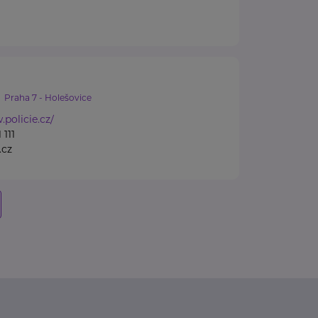
Praha 7 - Holešovice
.policie.cz/
 111
.cz