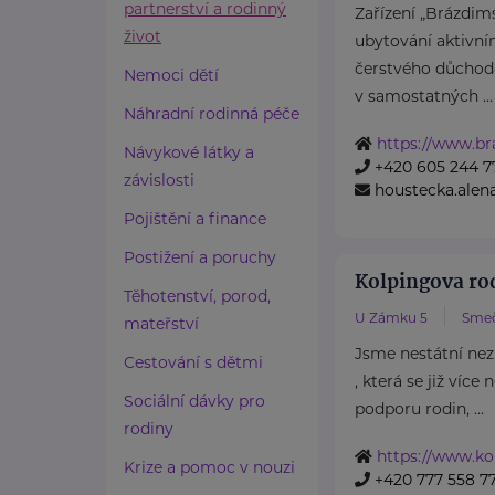
partnerství a rodinný
Zařízení „Brázdims
život
ubytování aktivní
čerstvého důchod
Nemoci dětí
v samostatných ...
Náhradní rodinná péče
https://www.br
Návykové látky a
+420 605 244 7
závislosti
houstecka.ale
Pojištění a finance
Postižení a poruchy
Kolpingova r
Těhotenství, porod,
U Zámku 5
Sme
mateřství
Jsme nestátní nez
Cestování s dětmi
, která se již více
Sociální dávky pro
podporu rodin, ...
rodiny
https://www.ko
Krize a pomoc v nouzi
+420 777 558 7