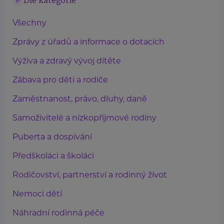
Dle kategorie
Všechny
Zprávy z úřadů a informace o dotacích
Výživa a zdravý vývoj dítěte
Zábava pro děti a rodiče
Zaměstnanost, právo, dluhy, daně
Samoživitelé a nízkopříjmové rodiny
Puberta a dospívání
Předškoláci a školáci
Rodičovství, partnerství a rodinný život
Nemoci dětí
Náhradní rodinná péče