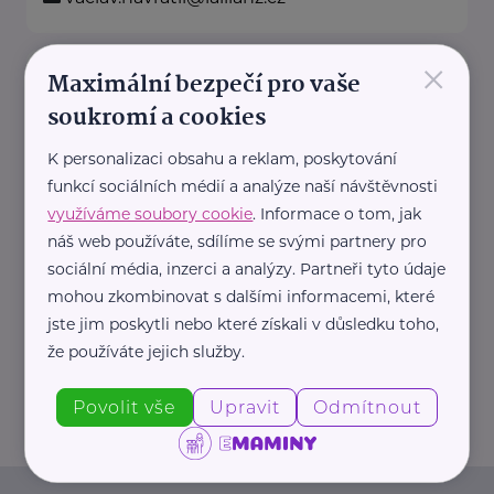
×
Allianz pojišťovna, a. s.
Maximální bezpečí pro vaše
soukromí a cookies
Štefánikova 10/19
Kutná Hora
Na našich obchodních místech
K personalizaci obsahu a reklam, poskytování
najdete vždy profesionála, který
funkcí sociálních médií a analýze naší návštěvnosti
vám rád poradí a pomůže.
využíváme soubory cookie
. Informace o tom, jak
náš web používáte, sdílíme se svými partnery pro
sociální média, inzerci a analýzy. Partneři tyto údaje
https://www.allianz.cz/cs_CZ/pobocky-
mohou zkombinovat s dalšími informacemi, které
a-poradci/0789-Navratil.html
jste jim poskytli nebo které získali v důsledku toho,
+420 603 263 627
že používáte jejich služby.
vaclav.navratil@iallianz.cz
Povolit vše
Upravit
Odmítnout