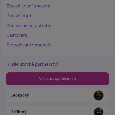
Zdravé spaní a sezení
Zdravé obutí
Zdravotnické potřeby
Cestování
Propojování generací
Dle úrovně partnerství
Všechny společnosti
Bronzový
Stříbrný