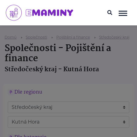
Domů
Společnosti
Pojištění a finance
Středočeský kraj
Společnosti - Pojištění a
finance
Středočeský kraj - Kutná Hora
Dle regionu