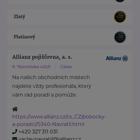
Zlatý
Platinový
Allianz pojišťovna, a. s.
R. Těsnohlídka 420/5
Čáslav
Na našich obchodních místech
najdete vždy profesionála, který
vám rád poradí a pomůže.
https://www.allianz.cz/cs_CZ/pobocky-
a-poradci/0340-Navratil.html
+420 327 311 031
vaclav.navratil@iallianz.cz