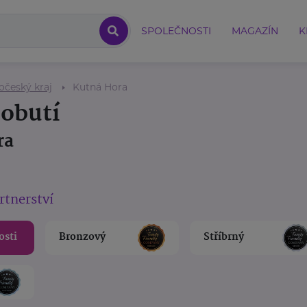
SPOLEČNOSTI
MAGAZÍN
K
očeský kraj
Kutná Hora
 obutí
ra
rtnerství
osti
Bronzový
Stříbrný