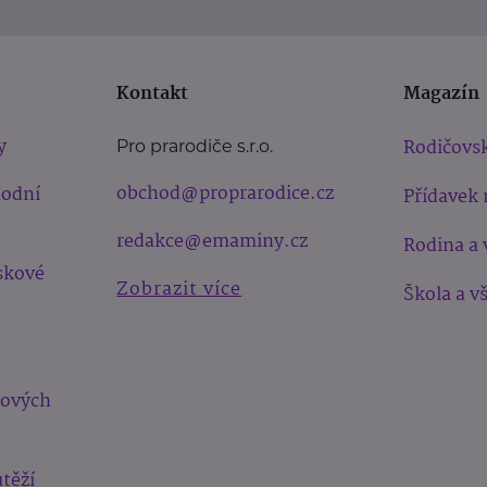
Kontakt
Magazín
y
Rodičovsk
Pro prarodiče s.r.o.
obchod@proprarodice.cz
hodní
Přídavek 
redakce@emaminy.cz
Rodina a 
skové
Zobrazit více
Škola a v
bových
těží