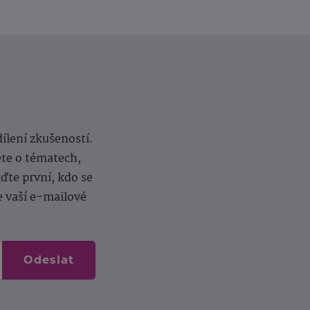
dílení zkušeností.
ěte o tématech,
te první, kdo se
e vaší e-mailové
Odeslat