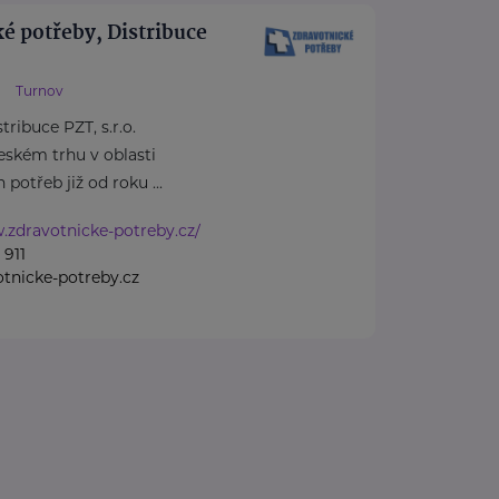
é potřeby, Distribuce
Turnov
ribuce PZT, s.r.o.
českém trhu v oblasti
potřeb již od roku ...
.zdravotnicke-potreby.cz/
 911
tnicke-potreby.cz