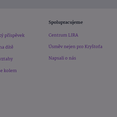
Spolupracujeme
Centrum LIRA
ý příspěvek
Úsměv nejen pro Kryštofa
na dítě
Napsali o nás
vztahy
še kolem