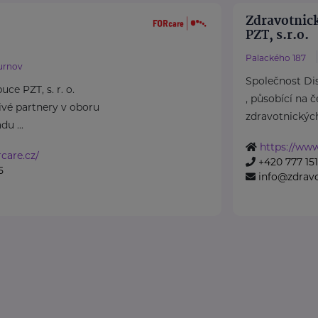
Zdravotnick
PZT, s.r.o.
Palackého 187
urnov
Společnost Dist
ce PZT, s. r. o.
, působící na 
ivé partnery v oboru
zdravotnických 
du ...
https://www
care.cz/
+420 777 151
5
info@zdravo