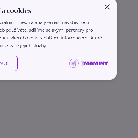
×
 a cookies
ciálních médií a analýze naší návštěvnosti
eb používáte, sdílíme se svými partnery pro
 mohou zkombinovat s dalšími informacemi, které
oužíváte jejich služby.
out