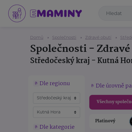
Domů
Společnosti
Zdravé obutí
Střed
Společnosti - Zdravé
Středočeský kraj - Kutná Ho
Dle regionu
Dle úrovně pa
Všechny společn
Platinový
Dle kategorie