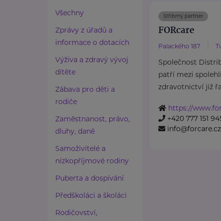
Všechny
Stříbrný partner
FORcare
Zprávy z úřadů a
informace o dotacích
Palackého 187
T
Výživa a zdravý vývoj
Společnost Distribu
dítěte
patří mezi spolehl
zdravotnictví již řa
Zábava pro děti a
rodiče
https://www.for
+420 777 151 94
Zaměstnanost, právo,
info@forcare.cz
dluhy, daně
Samoživitelé a
nízkopříjmové rodiny
Puberta a dospívání
Předškoláci a školáci
Rodičovství,