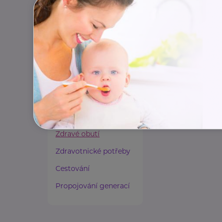
Paliativní péče
Rady a tipy
Harmonie duše a těla
Zaměstnávání osob ze
zdravotním
postižením
Lázeňství a wellness
Zdravé spaní a sezení
Zdravé obutí
Zdravotnické potřeby
Cestování
Propojování generací