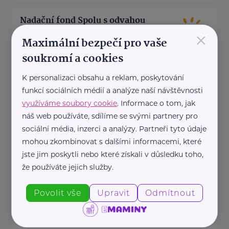
Nadační fond Spolu s odvahou
×
Žižkova 403
Mladá Boleslav
Maximální bezpečí pro vaše
Nadační fond Spolu s odvahou
soukromí a cookies
je nezisková organizace, jejímž
K personalizaci obsahu a reklam, poskytování
posláním je podporovat duševní
funkcí sociálních médií a analýze naší návštěvnosti
zdraví dětí ...
využíváme soubory cookie
. Informace o tom, jak
náš web používáte, sdílíme se svými partnery pro
https://spolusodvahou.org/cz/
sociální média, inzerci a analýzy. Partneři tyto údaje
+420 725 565 273
mohou zkombinovat s dalšími informacemi, které
info@spolusodvahou.cz
jste jim poskytli nebo které získali v důsledku toho,
že používáte jejich služby.
Národní ústav duševního zdraví, Pracovní
skupina pro výzkum duševního zdraví dětí a
Povolit vše
Upravit
Odmítnout
adolescentů
Topolová 748
Klecany