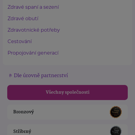
Zdravé spaní a sezení
Zdravé obutí
Zdravotnické potřeby
Cestování
Propojování generací
Dle úrovně partnerství
Všechny společnosti
Bronzový
Stříbrný