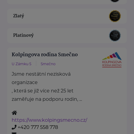
Zlatý
Platinový
Kolpingova rodina Smečno
U Zámku 5
Smečno
Jsme nestátní nezisková
organizace
, která se již více než 25 let
zaměřuje na podporu rodin, ...
https://www.kolpingsmecno.cz/
+420 777 558 778