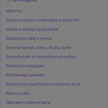
Dle kategorie
Všechny
Zprávy z úřadů a informace o dotacích
Výživa a zdravý vývoj dítěte
Zábava pro děti a rodiče
Zaměstnanost, právo, dluhy, daně
Samoživitelé a nízkopříjmové rodiny
Puberta a dospívání
Předškoláci a školáci
Rodičovství, partnerství a rodinný život
Nemoci dětí
Náhradní rodinná péče