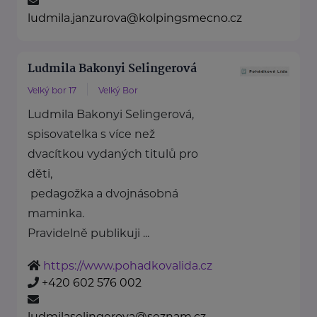
ludmila.janzurova@kolpingsmecno.cz
Ludmila Bakonyi Selingerová
Velký bor 17
Velký Bor
Ludmila Bakonyi Selingerová,
spisovatelka s více než
dvacítkou vydaných titulů pro
děti,
pedagožka a dvojnásobná
maminka.
Pravidelně publikuji ...
https://www.pohadkovalida.cz
+420 602 576 002
ludmilaselingerova@seznam.cz