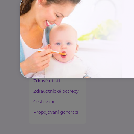
Paliativní péče
Rady a tipy
Harmonie duše a těla
Zaměstnávání osob ze
zdravotním
postižením
Lázeňství a wellness
Zdravé spaní a sezení
Zdravé obutí
Zdravotnické potřeby
Cestování
Propojování generací