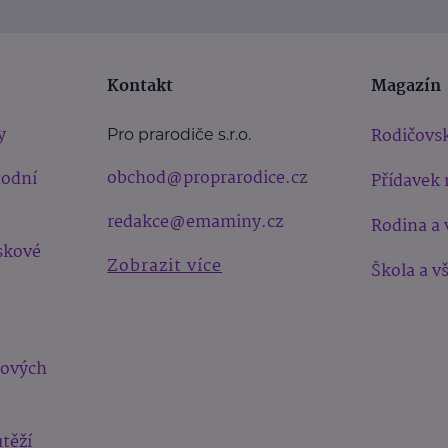
Kontakt
Magazín
y
Rodičovsk
Pro prarodiče s.r.o.
obchod@proprarodice.cz
hodní
Přídavek 
redakce@emaminy.cz
Rodina a 
skové
Zobrazit více
Škola a v
bových
těží