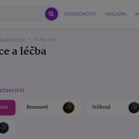
SPOLEČNOSTI
MAGAZÍN
K
lzeňský kraj
Rokycany
ce a léčba
rtnerství
osti
Bronzový
Stříbrný