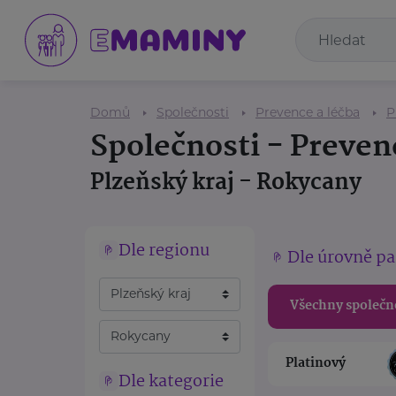
Domů
Společnosti
Prevence a léčba
P
Společnosti - Preven
Plzeňský kraj - Rokycany
Dle regionu
Dle úrovně pa
Všechny společn
Platinový
Dle kategorie