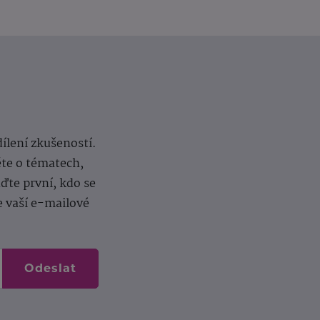
dílení zkušeností.
ěte o tématech,
te první, kdo se
e vaší e-mailové
Odeslat