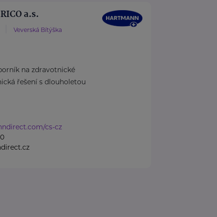
ICO a.s.
Veverská Bítýška
rník na zdravotnické
cká řešení s dlouholetou
nndirect.com/cs-cz
50
irect.cz