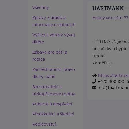
HARTMANN – R
Všechny
Zprávy z úřadů a
Masarykovo nám. 77
informace o dotacích
Výživa a zdravý vývoj
HARTMANN je odbo
dítěte
pomůcky a hygieni
Zábava pro děti a
tradicí.
rodiče
Zaměřuje ...
Zaměstnanost, právo,
https://hartma
dluhy, daně
+420 800 100 1
Samoživitelé a
info@hartmannd
nízkopříjmové rodiny
Puberta a dospívání
Předškoláci a školáci
Rodičovství,