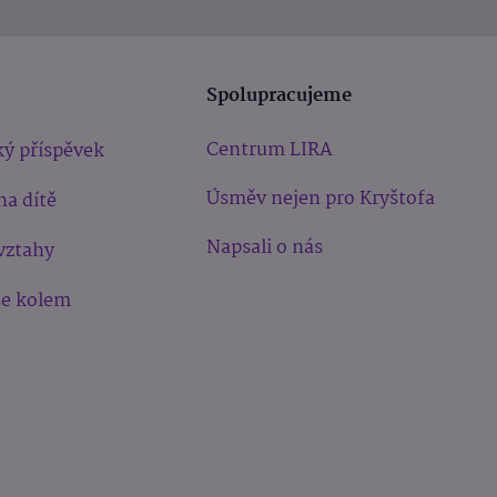
Spolupracujeme
Centrum LIRA
ý příspěvek
Úsměv nejen pro Kryštofa
na dítě
Napsali o nás
vztahy
še kolem