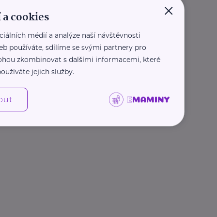
×
 a cookies
ciálních médií a analýze naší návštěvnosti
eb používáte, sdílíme se svými partnery pro
 mohou zkombinovat s dalšími informacemi, které
oužíváte jejich služby.
out