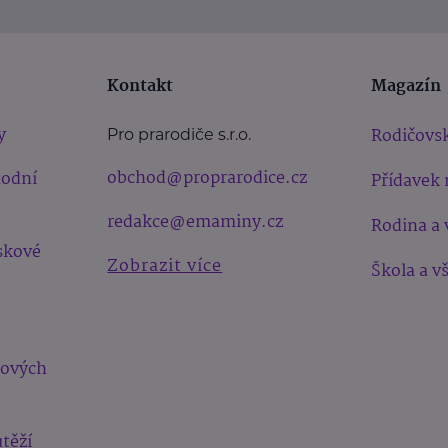
Kontakt
Magazín
y
Rodičovsk
Pro prarodiče s.r.o.
obchod@proprarodice.cz
hodní
Přídavek 
redakce@emaminy.cz
Rodina a 
skové
Zobrazit více
Škola a v
bových
těží