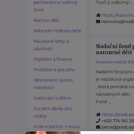
partnerství a rodinný
Tvoří ji odborný ...
život
https://narovin
Nemoci dětí
narovinu@nudz
Náhradní rodinná péče
Návykové látky a
Nadační fond 
závislosti
narozené děti
Pojištění a finance
Podolské nábřeží 157
Postižení a poruchy
Nadační fond pro 
je nezisková orga
Těhotenství, porod,
, která pomáhá r
mateřství
narozených dětí.
Cestování s dětmi
Fond ...
Sociální dávky pro
https://predcas
rodiny
+420 774 561 2
Krize a pomoc v nouzi
petra@predcasn