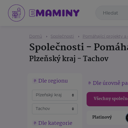
Domů
Společnosti
Pomáhající projekty a
Společnosti - Pomáha
Plzeňský kraj - Tachov
Dle regionu
Dle úrovně pa
Všechny společn
Platinový
Dle kategorie