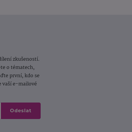
dílení zkušeností.
ěte o tématech,
te první, kdo se
e vaší e-mailové
Odeslat