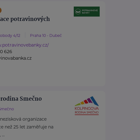
race potravinových
vobody 4/12
Praha 10 - Dubeč
.potravinovebanky.cz/
60 626
vinovabanka.cz
 rodina Smečno
Smečno
 nezisková organizace
více než 25 let zaměřuje na
...