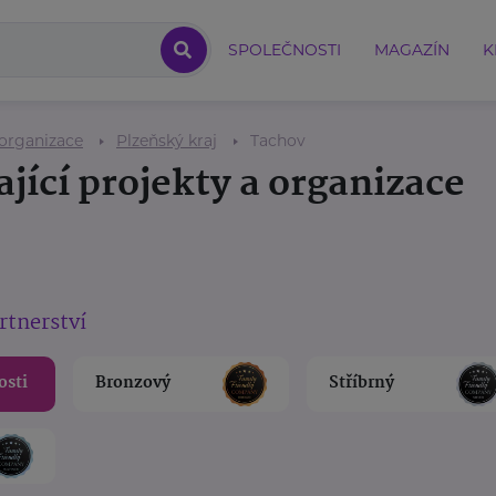
SPOLEČNOSTI
MAGAZÍN
K
 organizace
Plzeňský kraj
Tachov
jící projekty a organizace
rtnerství
osti
Bronzový
Stříbrný