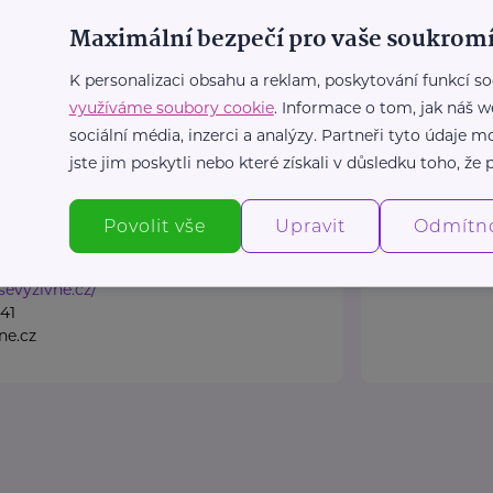
Maximální bezpečí pro vaše soukromí
živné.cz, Asociace
Týdny pro d
K personalizaci obsahu a reklam, poskytování funkcí so
n z.s.
Topolová 748
využíváme soubory cookie
. Informace o tom, jak náš w
raha 1
sociální média, inzerci a analýzy. Partneři tyto údaje
Týdny pro duše
jste jim poskytli nebo které získali v důsledku toho, že p
multižánrovou
ram, který pod záštitou
duševním zdraví
h rodin z. s. pomáhá
Povolit vše
Upravit
Odmítn
http://www.
sevyzivne.cz/
41
ne.cz