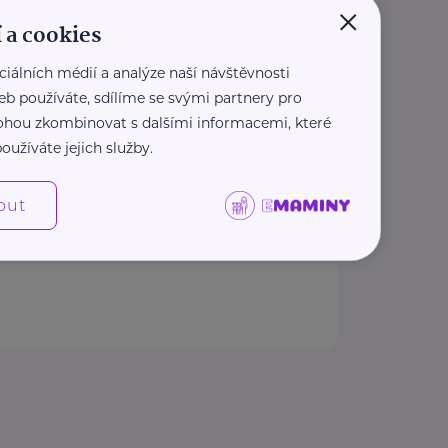
×
 a cookies
uševní zdraví
ciálních médií a analýze naší návštěvnosti
Klecany
eb používáte, sdílíme se svými partnery pro
 mohou zkombinovat s dalšími informacemi, které
vní zdraví se staly největší
oužíváte jejich služby.
 osvětovou kampaní o
 a lidech ...
out
tdz.cz/