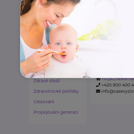
Paliativní péče
Rady a tipy
Projekt VašeVý
neúplných rodi
Harmonie duše a těla
Národní 961/25
P
Zaměstnávání osob ze
zdravotním
VašeVýživné.cz
postižením
je asistenční prog
Asociace neúplnýc
Lázeňství a wellness
rodičům získat ...
Zdravé spaní a sezení
https://www.va
Zdravé obutí
+420 800 400 4
Zdravotnické potřeby
info@vasevyziv
Cestování
Propojování generací