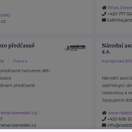
https://ww
+420 777 55
u.net/
ludmila.ja
.cz
pro předčasně
Národní aso
z.s.
/36
Praha 4
Kaznějovská 1517/
předčasně narozené děti
nizace
Národní asociac
odinám předčasně
zastřešující d
nezávislou a n
Spojujeme dobr
nenarozenedeti.cz/
www.nadobr
07
+420 606 51
enarozenedeti.cz
info@nadobr