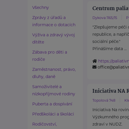
Centrum palia
Všechny
Zprávy z úřadů a
Dykova 1165/15
P
informace o dotacích
"Zlepšujeme péči 
republice, a např
Výživa a zdravý vývoj
sociální péče."
dítěte
Přinášíme data ...
Zábava pro děti a
rodiče
https://paliati
office@paliati
Zaměstnanost, právo,
dluhy, daně
Samoživitelé a
Iniciativa NA
nízkopříjmové rodiny
Topolová 748
Kl
Puberta a dospívání
Iniciativa Na rovi
Předškoláci a školáci
Výzkumného prog
Rodičovství,
zdraví v NUDZ.