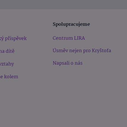
Spolupracujeme
Centrum LIRA
ý příspěvek
Úsměv nejen pro Kryštofa
na dítě
Napsali o nás
vztahy
še kolem