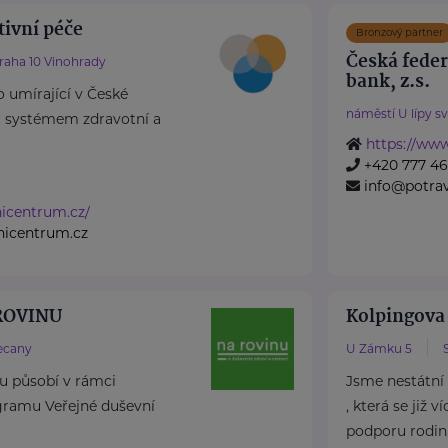
tivní péče
Bronzový partner
Česká fede
raha 10 Vinohrady
bank, z.s.
o umírající v České
náměstí U lípy s
íč systémem zdravotní a
https://www
+420 777 4
info@potra
vnicentrum.cz/
vnicentrum.cz
 ROVINU
Kolpingova
ecany
U Zámku 5
nu působí v rámci
Jsme nestátní
ramu Veřejné duševní
, která se již 
podporu rodin, 